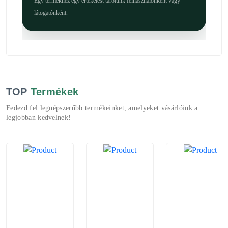
Egy termékhez egy értékelést tárolunk felhasználónként vagy
látogatónként.
TOP
Termékek
Fedezd fel legnépszerűbb termékeinket, amelyeket vásárlóink a
legjobban kedvelnek!