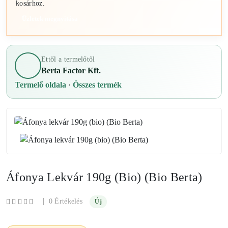
kosárhoz.
Üzletek megnyitása
Ettől a termelőtől
Berta Factor Kft.
Termelő oldala
·
Összes termék
Áfonya Lekvár 190g (bio) (Bio Berta)
|
0 Értékelés
Új