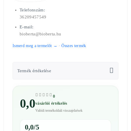
Telefonszám:
36209457549
E-mail:
bioberta@bioberta.hu
Ismerd meg a termelőt →
·
Összes termék
Termék értékelése
0
0,0
vásárlói értékelés
Valódi termékoldali visszajelzések
0,0/5