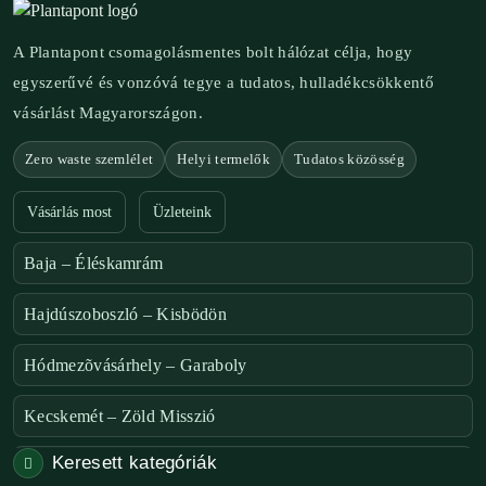
A Plantapont csomagolásmentes bolt hálózat célja, hogy
egyszerűvé és vonzóvá tegye a tudatos, hulladékcsökkentő
vásárlást Magyarországon.
Zero waste szemlélet
Helyi termelők
Tudatos közösség
Vásárlás most
Üzleteink
Baja – Éléskamrám
Hajdúszoboszló – Kisbödön
Hódmezõvásárhely – Garaboly
Kecskemét – Zöld Misszió
Keresett kategóriák
Székesfehérvár – Zöld Sarok