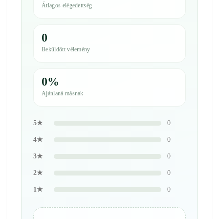
Átlagos elégedettség
0
Beküldött vélemény
0%
Ajánlaná másnak
5★
0
4★
0
3★
0
2★
0
1★
0