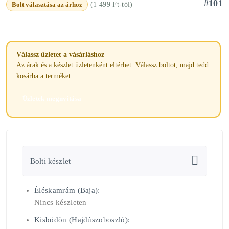
#101
Bolt választása az árhoz
(1 499 Ft-tól)
Válassz üzletet a vásárláshoz
Az árak és a készlet üzletenként eltérhet. Válassz boltot, majd tedd
kosárba a terméket.
Üzletek megnyitása
Bolti készlet
Éléskamrám (Baja):
Nincs készleten
Kisbödön (Hajdúszoboszló):