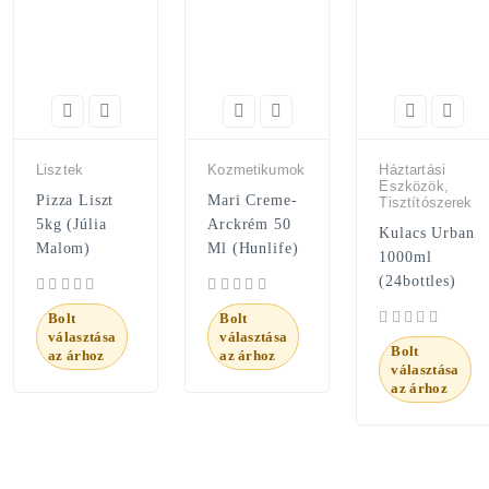
Lisztek
Kozmetikumok
Háztartási
Eszközök,
Pizza Liszt
Mari Creme-
Tisztítószerek
5kg (Júlia
Arckrém 50
Kulacs Urban
Malom)
Ml (Hunlife)
1000ml
(24bottles)
Bolt
Bolt
választása
választása
Bolt
az árhoz
az árhoz
választása
az árhoz