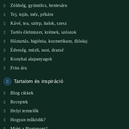
Zöldség, gyümölcs, hentesáru
Verőce – Miegymás
Tej, tojás, méz, pékáru
XI. ker. – Lemérem
Kávé, tea, szörp, italok, szesz
Tartós élelmiszer, krémek, szószok
XIX. ker. – Boldog Föld
Háztartás, higiénia, kozmetikum, illóolaj
XVIII. ker. – Eni Mag-ház
Édesség, müzli, nasi, drazsé
Konyhai alapanyagok
XXIII. ker. – Panelpék
Friss áru
Tartalom és inspiráció
Blog cikkek
Receptek
Helyi termelők
Hogyan működik?
Miért a Plantapont?