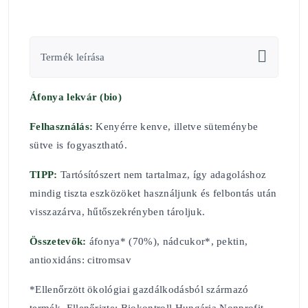
Termék leírása
Áfonya lekvár (bio)
Felhasználás:
Kenyérre kenve, illetve süteménybe
sütve is fogyasztható.
TIPP:
Tartósítószert nem tartalmaz, így adagoláshoz
mindig tiszta eszközöket használjunk és felbontás után
visszazárva, hűtőszekrényben tároljuk.
Összetevők:
áfonya* (70%), nádcukor*, pektin,
antioxidáns: citromsav
*Ellenőrzött ökológiai gazdálkodásból származó