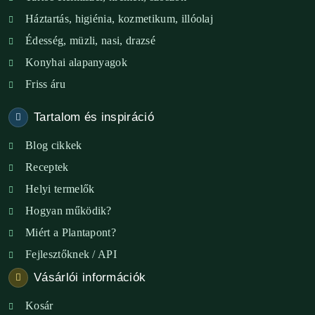
XIX. ker. – Boldog Föld
Háztartás, higiénia, kozmetikum, illóolaj
XVIII. ker. – Eni Mag-ház
Édesség, müzli, nasi, drazsé
Konyhai alapanyagok
XXIII. ker. – Panelpék
Friss áru
Tartalom és inspiráció
Blog cikkek
Receptek
Helyi termelők
Hogyan működik?
Miért a Plantapont?
Fejlesztőknek / API
Vásárlói információk
Kosár