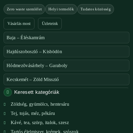
Zero waste szemlélet
Helyi termelők
Tudatos közösség
Vásárlás most
Üzleteink
Baja – Éléskamrám
Hajdúszoboszló – Kisbödön
Hódmezõvásárhely – Garaboly
Kecskemét – Zöld Misszió
Keresett kategóriák
Székesfehérvár – Zöld Sarok
Zöldség, gyümölcs, hentesáru
Verőce – Miegymás
Tej, tojás, méz, pékáru
XI. ker. – Lemérem
Kávé, tea, szörp, italok, szesz
Tartós élelmiszer, krémek, szószok