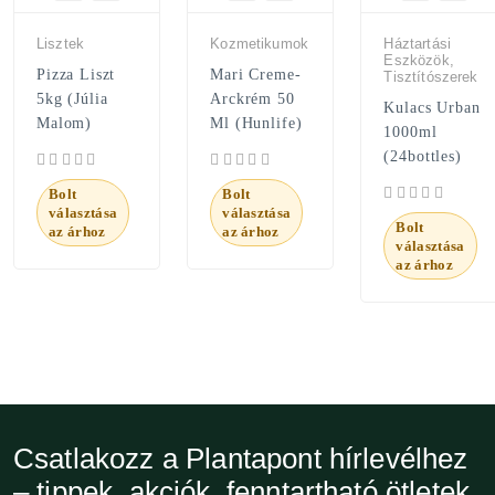
Lisztek
Kozmetikumok
Háztartási
Eszközök,
Pizza Liszt
Mari Creme-
Tisztítószerek
5kg (Júlia
Arckrém 50
Kulacs Urban
Malom)
Ml (Hunlife)
1000ml
(24bottles)
Bolt
Bolt
választása
választása
Bolt
az árhoz
az árhoz
választása
az árhoz
Csatlakozz a Plantapont hírlevélhez
– tippek, akciók, fenntartható ötletek