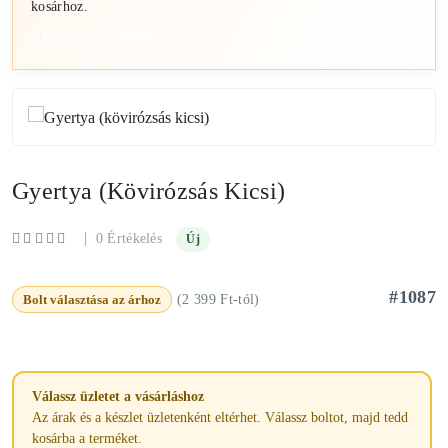
kosárhoz.
Üzletek megnyitása
Gyertya (kövirózsás Kicsi)
|
0 Értékelés
Új
#1087
Bolt választása az árhoz
(2 399 Ft-tól)
Válassz üzletet a vásárláshoz
Az árak és a készlet üzletenként eltérhet. Válassz boltot, majd tedd
kosárba a terméket.