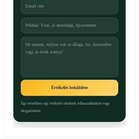
Értékelés beküldése
Egy termékhez egy értékelést tárolunk felhasználónként vagy
látogatónként.