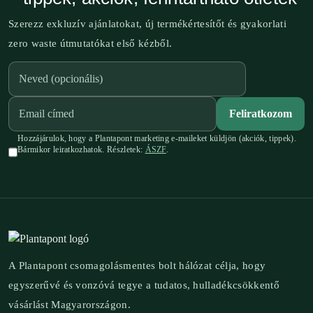
Szerezz exkluzív ajánlatokat, új termékértesítőt és gyakorlati
zero waste útmutatókat első kézből.
Feliratkozom
Hozzájárulok, hogy a Plantapont marketing e-maileket küldjön (akciók, tippek).
Bármikor leiratkozhatok. Részletek:
ÁSZF
.
A Plantapont csomagolásmentes bolt hálózat célja, hogy
egyszerűvé és vonzóvá tegye a tudatos, hulladékcsökkentő
vásárlást Magyarországon.