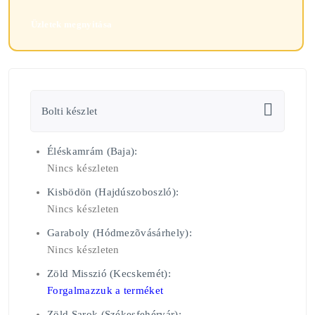
Üzletek megnyitása
Bolti készlet
Éléskamrám (Baja):
Nincs készleten
Kisbödön (Hajdúszoboszló):
Nincs készleten
Garaboly (Hódmezõvásárhely):
Nincs készleten
Zöld Misszió (Kecskemét):
Forgalmazzuk a terméket
Zöld Sarok (Székesfehérvár):