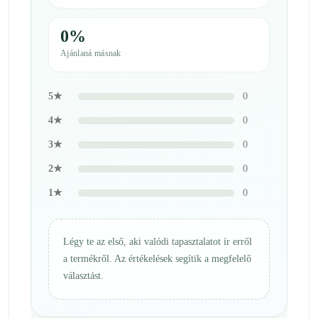
0%
Ajánlaná másnak
5★
0
4★
0
3★
0
2★
0
1★
0
Légy te az első, aki valódi tapasztalatot ír erről
a termékről. Az értékelések segítik a megfelelő
választást.