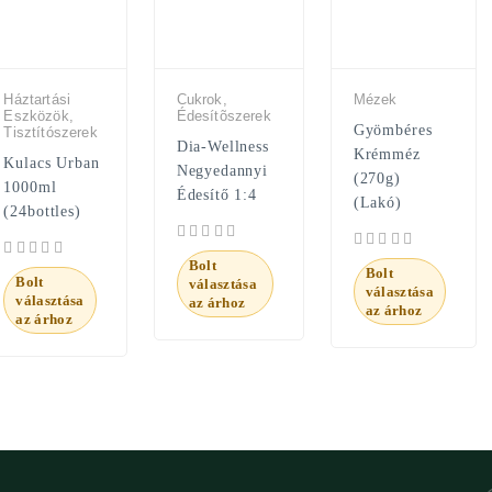
Háztartási
Cukrok,
Mézek
Eszközök,
Édesítõszerek
Gyömbéres
Tisztítószerek
Dia-Wellness
Krémméz
Kulacs Urban
Negyedannyi
(270g)
1000ml
Édesítő 1:4
(Lakó)
(24bottles)
Bolt
Bolt
Bolt
választása
választása
választása
az árhoz
az árhoz
az árhoz