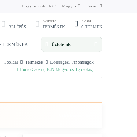
Hogyan működik?
Magyar
Forint
Kedvenc
Kosár
BELÉPÉS
TERMÉKEK
0
-TERMEK
P TERMÉKEK
Üzleteink
Főoldal
Termékek
Édességek, Finomságok
Forró Csoki (HCN Mogyorós Tejcsokis)
Üzletek megnyitása