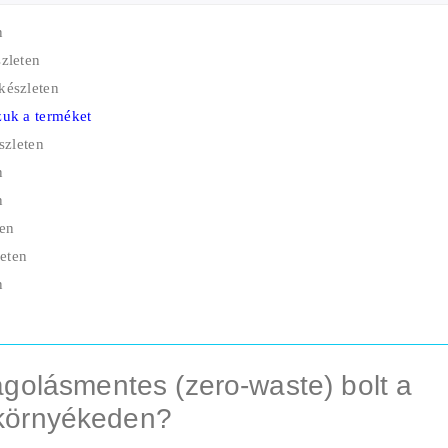
n
zleten
készleten
uk a terméket
szleten
n
n
ten
eten
n
golásmentes (zero-waste) bolt a
környékeden?