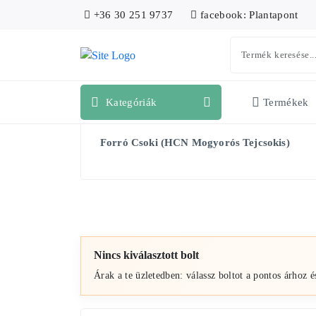
+36 30 251 9737
facebook: Plantapont
Kategóriák
Termékek
Forró Csoki (HCN Mogyorós Tejcsokis)
Nincs kiválasztott bolt
Árak a te üzletedben: válassz boltot a pontos árhoz é