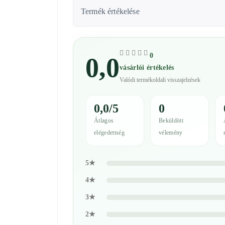
Termék értékelése
0
0,0
vásárlói értékelés
Valódi termékoldali visszajelzések
0,0/5
0
Átlagos
Beküldött
elégedettség
vélemény
5★
4★
3★
2★