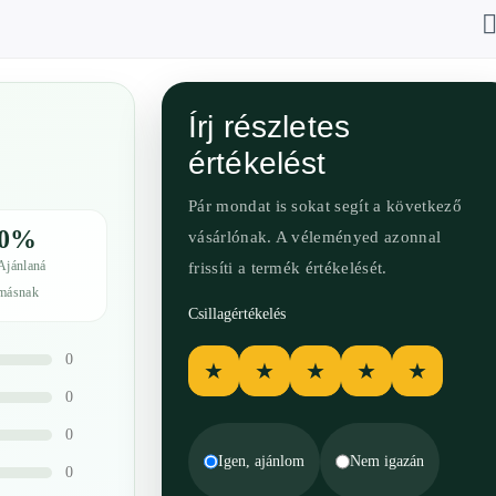
Írj részletes
értékelést
Pár mondat is sokat segít a következő
0%
vásárlónak. A véleményed azonnal
Ajánlaná
frissíti a termék értékelését.
másnak
Csillagértékelés
0
★
★
★
★
★
0
0
Igen, ajánlom
Nem igazán
0