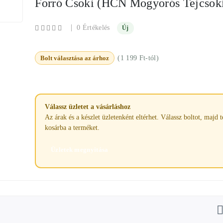
Forró Csoki (HCN Mogyorós Tejcsoki
|
0 Értékelés
Új
Bolt választása az árhoz
(1 199 Ft-tól)
Válassz üzletet a vásárláshoz
Az árak és a készlet üzletenként eltérhet. Válassz boltot, majd 
kosárba a terméket.
Üzletek megnyitása