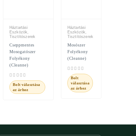
Háztartási
Háztartási
Eszközök,
Eszközök,
Tisztítószerek
Tisztítószerek
Cseppmentes
Mosószer
Mosogatószer
Folyékony
Folyékony
(Cleanne)
(Cleanne)
Bolt
választása
Bolt választása
az árhoz
az árhoz