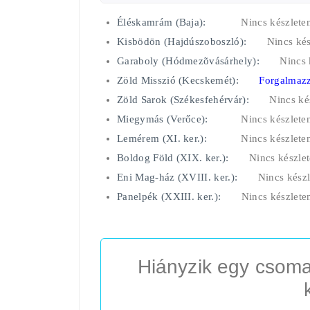
Éléskamrám (Baja):
Nincs készlete
Kisbödön (Hajdúszoboszló):
Nincs kés
Garaboly (Hódmezõvásárhely):
Nincs 
Zöld Misszió (Kecskemét):
Forgalmazz
Zöld Sarok (Székesfehérvár):
Nincs ké
Miegymás (Verőce):
Nincs készlete
Lemérem (XI. ker.):
Nincs készlete
Boldog Föld (XIX. ker.):
Nincs készle
Eni Mag-ház (XVIII. ker.):
Nincs készl
Panelpék (XXIII. ker.):
Nincs készlete
Hiányzik egy csoma