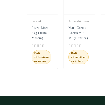
Lisztek
Kozmetikumok
Pizza Liszt
Mari Creme-
5kg (Júlia
Arckrém 50
Malom)
Ml (Hunlife)
Bolt
Bolt
választása
választása
az árhoz
az árhoz