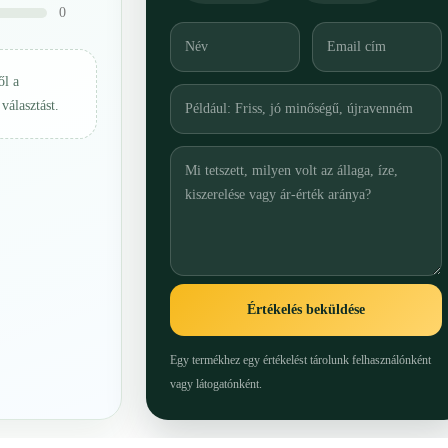
0
ől a
választást.
Értékelés beküldése
Egy termékhez egy értékelést tárolunk felhasználónként
vagy látogatónként.