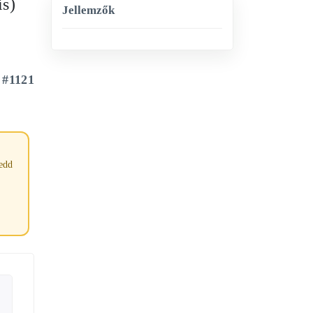
s)
Jellemzők
#1121
tedd