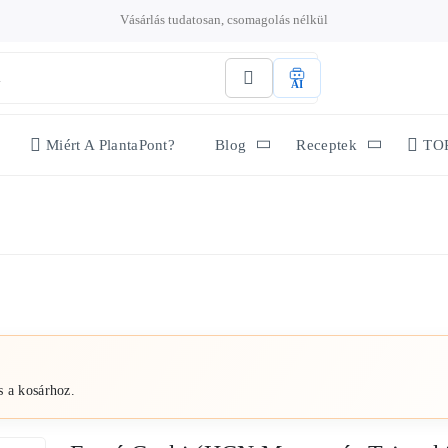
Vásárlás tudatosan, csomagolás nélkül
AI
Miért A PlantaPont?
Blog
Receptek
TO
s a kosárhoz.