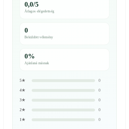
0,0/5
Átlagos elégedettség
0
Beküldött vélemény
0%
Ajánlaná másnak
5★
0
4★
0
3★
0
2★
0
1★
0