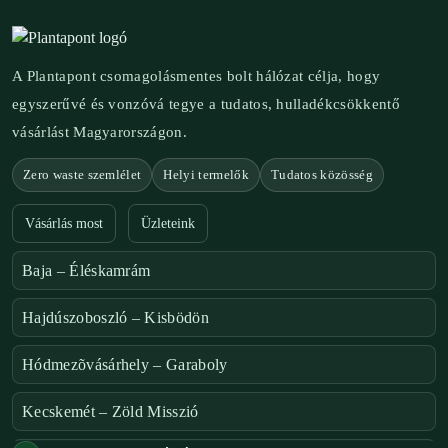
A Plantapont csomagolásmentes bolt hálózat célja, hogy
egyszerűvé és vonzóvá tegye a tudatos, hulladékcsökkentő
vásárlást Magyarországon.
Zero waste szemlélet
Helyi termelők
Tudatos közösség
Vásárlás most
Üzleteink
Baja – Éléskamrám
Hajdúszoboszló – Kisbödön
Hódmezõvásárhely – Garaboly
Kecskemét – Zöld Misszió