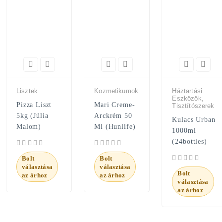
Lisztek
Kozmetikumok
Háztartási
Eszközök,
Pizza Liszt
Mari Creme-
Tisztítószerek
5kg (Júlia
Arckrém 50
Kulacs Urban
Malom)
Ml (Hunlife)
1000ml
(24bottles)
Bolt
Bolt
választása
választása
Bolt
az árhoz
az árhoz
választása
az árhoz