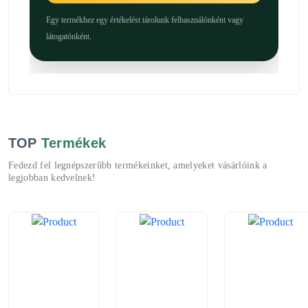
Egy termékhez egy értékelést tárolunk felhasználónként vagy
látogatónként.
TOP
Termékek
Fedezd fel legnépszerűbb termékeinket, amelyeket vásárlóink a
legjobban kedvelnek!