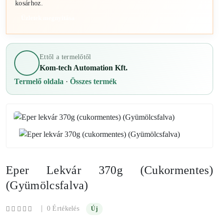
kosárhoz.
Üzletek megnyitása
Ettől a termelőtől
Kom-tech Automation Kft.
Termelő oldala
·
Összes termék
Eper Lekvár 370g (cukormentes)
(Gyümölcsfalva)
|
0 Értékelés
Új