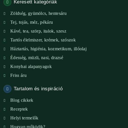
Keresett kategóriák
Székesfehérvár – Zöld Sarok
Zöldség, gyümölcs, hentesáru
Verőce – Miegymás
Tej, tojás, méz, pékáru
XI. ker. – Lemérem
Kávé, tea, szörp, italok, szesz
Tartós élelmiszer, krémek, szószok
XIX. ker. – Boldog Föld
Háztartás, higiénia, kozmetikum, illóolaj
XVIII. ker. – Eni Mag-ház
Édesség, müzli, nasi, drazsé
Konyhai alapanyagok
XXIII. ker. – Panelpék
Friss áru
Tartalom és inspiráció
Blog cikkek
Receptek
Helyi termelők
Hogyan működik?