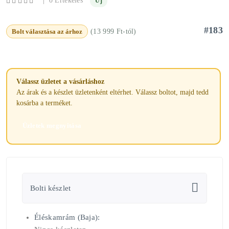
0 Értékelés
Új
#183
Bolt választása az árhoz
(13 999 Ft-tól)
Válassz üzletet a vásárláshoz
Az árak és a készlet üzletenként eltérhet. Válassz boltot, majd tedd
kosárba a terméket.
Üzletek megnyitása
Bolti készlet
Éléskamrám (Baja):