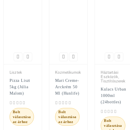
Lisztek
Kozmetikumok
Háztartási
Eszközök,
Pizza Liszt
Mari Creme-
Tisztítószerek
5kg (Júlia
Arckrém 50
Kulacs Urban
Malom)
Ml (Hunlife)
1000ml
(24bottles)
Bolt
Bolt
választása
választása
Bolt
az árhoz
az árhoz
választása