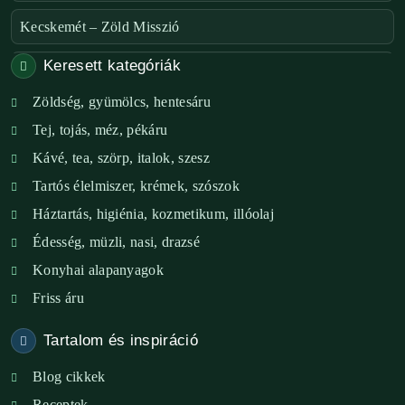
Kecskemét – Zöld Misszió
Keresett kategóriák
Székesfehérvár – Zöld Sarok
Zöldség, gyümölcs, hentesáru
Verőce – Miegymás
Tej, tojás, méz, pékáru
XI. ker. – Lemérem
Kávé, tea, szörp, italok, szesz
Tartós élelmiszer, krémek, szószok
XIX. ker. – Boldog Föld
Háztartás, higiénia, kozmetikum, illóolaj
XVIII. ker. – Eni Mag-ház
Édesség, müzli, nasi, drazsé
Konyhai alapanyagok
XXIII. ker. – Panelpék
Friss áru
Tartalom és inspiráció
Blog cikkek
Receptek