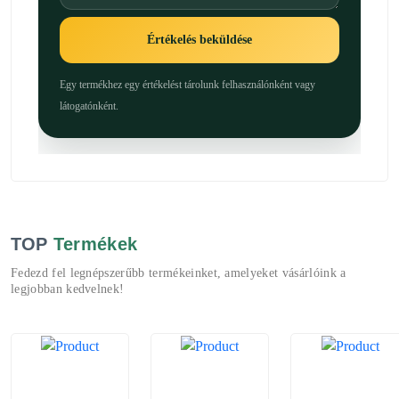
Értékelés beküldése
Egy termékhez egy értékelést tárolunk felhasználónként vagy
látogatónként.
TOP
Termékek
Fedezd fel legnépszerűbb termékeinket, amelyeket vásárlóink a
legjobban kedvelnek!