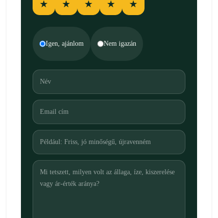
★
★
★
★
★
Igen, ajánlom
Nem igazán