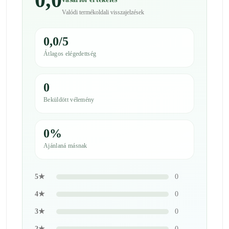
0,0
Valódi termékoldali visszajelzések
0,0/5
Átlagos elégedettség
0
Beküldött vélemény
0%
Ajánlaná másnak
5★
0
4★
0
3★
0
2★
0