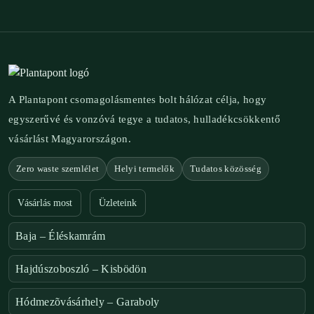
A Plantapont csomagolásmentes bolt hálózat célja, hogy
egyszerűvé és vonzóvá tegye a tudatos, hulladékcsökkentő
vásárlást Magyarországon.
Zero waste szemlélet
Helyi termelők
Tudatos közösség
Vásárlás most
Üzleteink
Baja – Éléskamrám
Hajdúszoboszló – Kisbödön
Hódmezõvásárhely – Garaboly