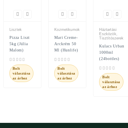
Lisztek
Kozmetikumok
Háztartási
Eszközök,
Pizza Liszt
Mari Creme-
Tisztítószerek
5kg (Júlia
Arckrém 50
Kulacs Urban
Malom)
Ml (Hunlife)
1000ml
(24bottles)
Bolt
Bolt
választása
választása
Bolt
az árhoz
az árhoz
választása
az árhoz