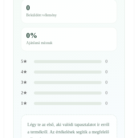
0
Beküldött vélemény
0%
Ajánlaná másnak
5★
0
4★
0
3★
0
2★
0
1★
0
Légy te az első, aki valódi tapasztalatot ír erről
a termékről. Az értékelések segítik a megfelelő