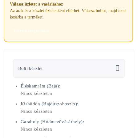
Válassz üzletet a vásárláshoz
Az árak és a készlet üzletenként eltérhet. Válassz boltot, majd tedd
kosárba a terméket.
Üzletek megnyitása
Bolti készlet
Éléskamrám (Baja):
Nincs készleten
Kisbödön (Hajdúszoboszló):
Nincs készleten
Garaboly (Hódmezõvásárhely):
Nincs készleten