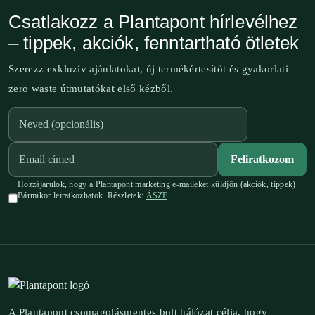
Csatlakozz a Plantapont hírlevélhez
– tippek, akciók, fenntartható ötletek
Szerezz exkluzív ajánlatokat, új termékértesítőt és gyakorlati
zero waste útmutatókat első kézből.
Feliratkozom
Hozzájárulok, hogy a Plantapont marketing e-maileket küldjön (akciók, tippek).
Bármikor leiratkozhatok. Részletek:
ÁSZF
.
A Plantapont csomagolásmentes bolt hálózat célja, hogy