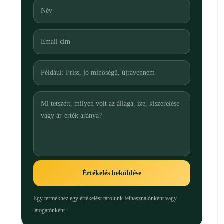
Értékelés beküldése
Egy termékhez egy értékelést tárolunk felhasználónként vagy
látogatónként.