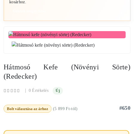
kosárhoz.
Üzletek megnyitása
Hátmosó Kefe (növényi Sörte)
(Redecker)
|
0 Értékelés
Új
#650
Bolt választása az árhoz
(5 899 Ft-tól)