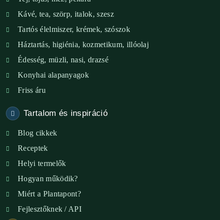
XI. ker. – Lemérem
Kávé, tea, szörp, italok, szesz
Tartós élelmiszer, krémek, szószok
XIX. ker. – Boldog Föld
Háztartás, higiénia, kozmetikum, illóolaj
XVIII. ker. – Eni Mag-ház
Édesség, müzli, nasi, drazsé
Konyhai alapanyagok
XXIII. ker. – Panelpék
Friss áru
Tartalom és inspiráció
Blog cikkek
Receptek
Helyi termelők
Hogyan működik?
Miért a Plantapont?
Fejlesztőknek / API