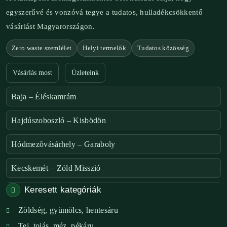
egyszerűvé és vonzóvá tegye a tudatos, hulladékcsökkentő
vásárlást Magyarországon.
Zero waste szemlélet
Helyi termelők
Tudatos közösség
Vásárlás most
Üzleteink
Baja – Éléskamrám
Hajdúszoboszló – Kisbödön
Hódmezõvásárhely – Garaboly
Kecskemét – Zöld Misszió
Keresett kategóriák
Székesfehérvár – Zöld Sarok
Zöldség, gyümölcs, hentesáru
Verőce – Miegymás
Tej, tojás, méz, pékáru