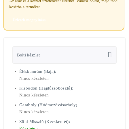
Az árak és a készlet üzletenként eltérhet. Válassz boltot, majd tedd
kosárba a terméket.
Üzletek megnyitása
Bolti készlet
Éléskamrám (Baja):
Nincs készleten
Kisbödön (Hajdúszoboszló):
Nincs készleten
Garaboly (Hódmezõvásárhely):
Nincs készleten
Zöld Misszió (Kecskemét):
Készleten