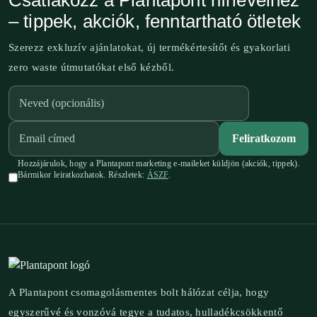
Csatlakozz a Plantapont hírlevélhez
– tippek, akciók, fenntartható ötletek
Szerezz exkluzív ajánlatokat, új termékértesítőt és gyakorlati
zero waste útmutatókat első kézből.
Feliratkozom
Hozzájárulok, hogy a Plantapont marketing e-maileket küldjön (akciók, tippek).
Bármikor leiratkozhatok. Részletek:
ÁSZF
.
A Plantapont csomagolásmentes bolt hálózat célja, hogy
egyszerűvé és vonzóvá tegye a tudatos, hulladékcsökkentő