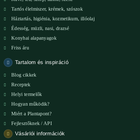
Tartós élelmiszer, krémek, szószok
XIX. ker. – Boldog Föld
Háztartás, higiénia, kozmetikum, illóolaj
XVIII. ker. – Eni Mag-ház
Édesség, müzli, nasi, drazsé
Konyhai alapanyagok
XXIII. ker. – Panelpék
Friss áru
Tartalom és inspiráció
Blog cikkek
Receptek
Helyi termelők
Hogyan működik?
Miért a Plantapont?
Fejlesztőknek / API
Vásárlói információk