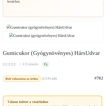
kosárhoz.
Üzletek megnyitása
Gumicukor (gyógynövényes) HársUdvar
|
0 Értékelés
Új
#782
Bolt választása az árhoz
(13 Ft-tól)
Válassz üzletet a vásárláshoz