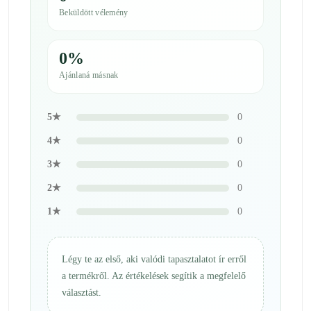
Beküldött vélemény
0%
Ajánlaná másnak
5★
0
4★
0
3★
0
2★
0
1★
0
Légy te az első, aki valódi tapasztalatot ír erről
a termékről. Az értékelések segítik a megfelelő
választást.