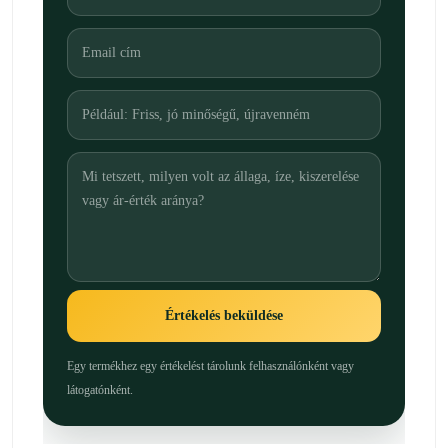
Értékelés beküldése
Egy termékhez egy értékelést tárolunk felhasználónként vagy
látogatónként.