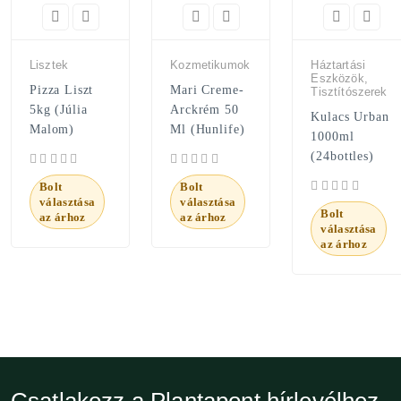
Lisztek
Kozmetikumok
Háztartási
Eszközök,
Pizza Liszt
Mari Creme-
Tisztítószerek
5kg (Júlia
Arckrém 50
Kulacs Urban
Malom)
Ml (Hunlife)
1000ml
(24bottles)
Bolt
Bolt
választása
választása
Bolt
az árhoz
az árhoz
választása
az árhoz