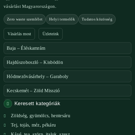
vásárlást Magyarországon.
Zero waste szemlélet
Helyi termelők
Tudatos közösség
Vásárlás most
Üzleteink
Baja – Éléskamrám
Hajdúszoboszló – Kisbödön
Hódmezõvásárhely – Garaboly
Kecskemét – Zöld Misszió
Keresett kategóriák
Székesfehérvár – Zöld Sarok
Zöldség, gyümölcs, hentesáru
Verőce – Miegymás
Tej, tojás, méz, pékáru
XI. ker. – Lemérem
Kávé, tea, szörp, italok, szesz