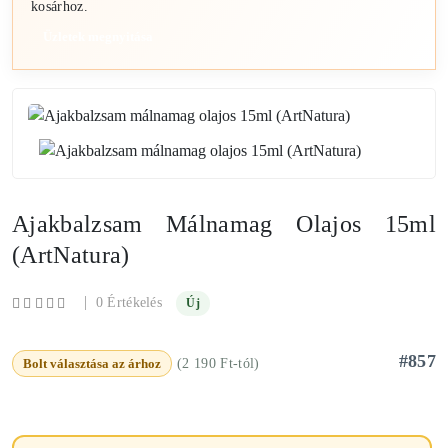
kosárhoz.
Üzletek megnyitása
Ajakbalzsam Málnamag Olajos 15ml
(ArtNatura)
|
0 Értékelés
Új
#857
Bolt választása az árhoz
(2 190 Ft-tól)