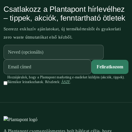
Csatlakozz a Plantapont hírlevélhez
– tippek, akciók, fenntartható ötletek
Szerezz exkluzív ajánlatokat, új termékértesítőt és gyakorlati
zero waste útmutatókat első kézből.
Feliratkozom
Hozzájárulok, hogy a Plantapont marketing e-maileket küldjön (akciók, tippek).
Bármikor leiratkozhatok. Részletek:
ÁSZF
.
A Plantapont csomagolásmentes bolt hálózat célja, hogy