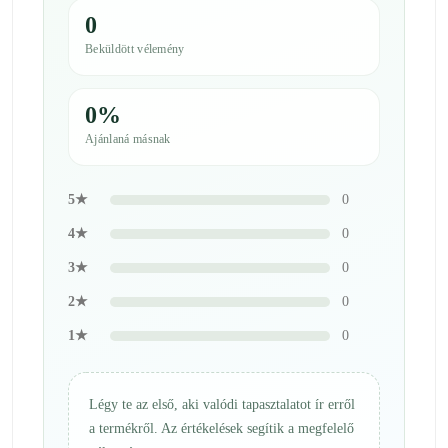
0
Beküldött vélemény
0%
Ajánlaná másnak
5★
0
4★
0
3★
0
2★
0
1★
0
Légy te az első, aki valódi tapasztalatot ír erről
a termékről. Az értékelések segítik a megfelelő