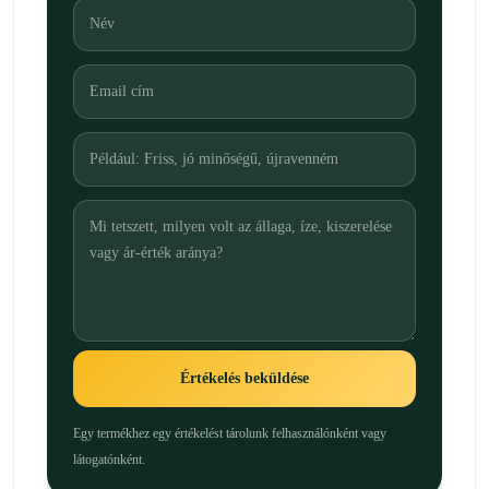
Értékelés beküldése
Egy termékhez egy értékelést tárolunk felhasználónként vagy
látogatónként.