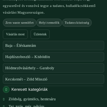
egyszerűvé és vonzóvá tegye a tudatos, hulladékcsökkentő
vásárlást Magyarországon.
Zero waste szemlélet
Helyi termelők
Tudatos közösség
Vásárlás most
Üzleteink
Baja – Éléskamrám
Hajdúszoboszló – Kisbödön
Hódmezõvásárhely – Garaboly
Kecskemét – Zöld Misszió
Keresett kategóriák
Székesfehérvár – Zöld Sarok
Zöldség, gyümölcs, hentesáru
Verőce – Miegymás
Tej, tojás, méz, pékáru