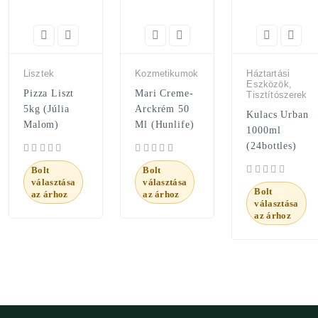
Lisztek
Kozmetikumok
Háztartási
Eszközök,
Pizza Liszt
Mari Creme-
Tisztítószerek
5kg (Júlia
Arckrém 50
Kulacs Urban
Malom)
Ml (Hunlife)
1000ml
(24bottles)
Bolt
Bolt
választása
választása
Bolt
az árhoz
az árhoz
választása
az árhoz