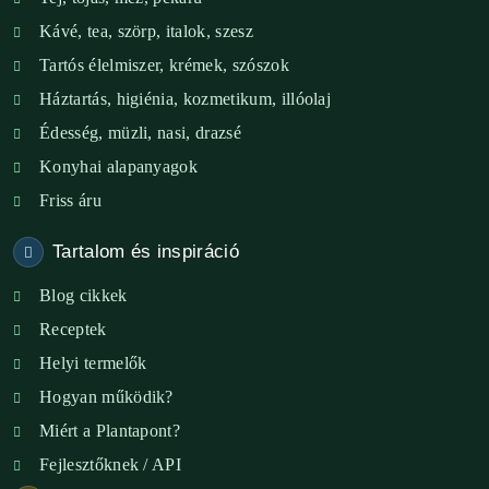
XI. ker. – Lemérem
Kávé, tea, szörp, italok, szesz
Tartós élelmiszer, krémek, szószok
XIX. ker. – Boldog Föld
Háztartás, higiénia, kozmetikum, illóolaj
XVIII. ker. – Eni Mag-ház
Édesség, müzli, nasi, drazsé
Konyhai alapanyagok
XXIII. ker. – Panelpék
Friss áru
Tartalom és inspiráció
Blog cikkek
Receptek
Helyi termelők
Hogyan működik?
Miért a Plantapont?
Fejlesztőknek / API