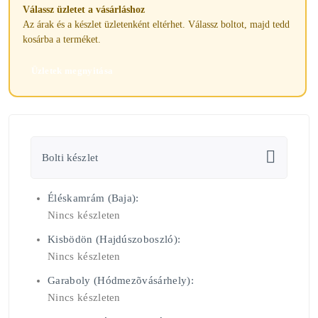
Válassz üzletet a vásárláshoz
Az árak és a készlet üzletenként eltérhet. Válassz boltot, majd tedd
kosárba a terméket.
Üzletek megnyitása
Bolti készlet
Éléskamrám (Baja):
Nincs készleten
Kisbödön (Hajdúszoboszló):
Nincs készleten
Garaboly (Hódmezõvásárhely):
Nincs készleten