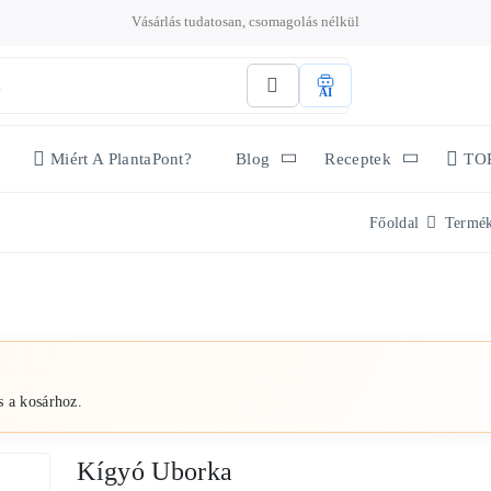
Vásárlás tudatosan, csomagolás nélkül
AI
Miért A PlantaPont?
Blog
Receptek
TO
Főoldal
Termé
s a kosárhoz.
Kígyó Uborka