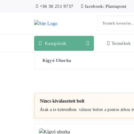
+36 30 251 9737
facebook: Plantapont
Kategóriák
Termékek
Kígyó Uborka
Nincs kiválasztott bolt
Árak a te üzletedben: válassz boltot a pontos árhoz é