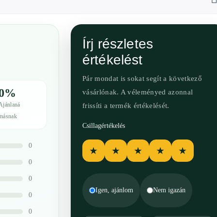
Írj részletes
értékelést
Pár mondat is sokat segít a következő
0%
vásárlónak. A véleményed azonnal
Ajánlaná
frissíti a termék értékelését.
másnak
Csillagértékelés
0
★
★
★
★
★
0
0
Igen, ajánlom
Nem igazán
0
0