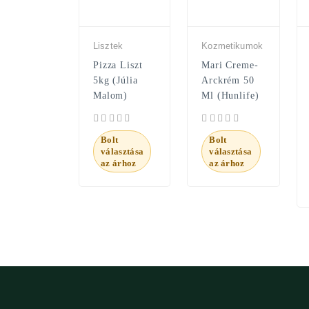
Lisztek
Kozmetikumok
Pizza Liszt
Mari Creme-
5kg (Júlia
Arckrém 50
Malom)
Ml (Hunlife)
Bolt
Bolt
választása
választása
az árhoz
az árhoz