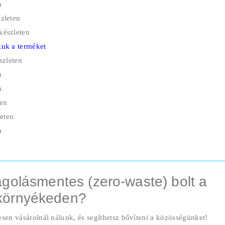
n
zleten
készleten
uk a terméket
szleten
n
n
ten
eten
n
golásmentes (zero-waste) bolt a
környékeden?
esen vásárolnál nálunk, és segíthetsz bővíteni a közösségünket!