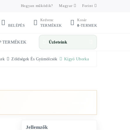
Hogyan működik?
Magyar
Forint
Kedvenc
Kosár
BELÉPÉS
TERMÉKEK
0
-TERMEK
P TERMÉKEK
Üzleteink
kek
Zöldségek És Gyümölcsök
Kígyó Uborka
Üzletek megnyitása
Jellemzők