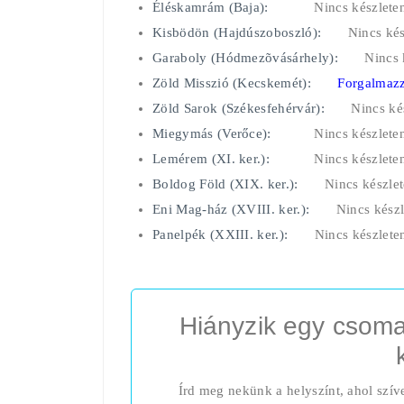
Éléskamrám (Baja):
Nincs készlete
Kisbödön (Hajdúszoboszló):
Nincs kés
Garaboly (Hódmezõvásárhely):
Nincs 
Zöld Misszió (Kecskemét):
Forgalmazz
Zöld Sarok (Székesfehérvár):
Nincs ké
Miegymás (Verőce):
Nincs készlete
Lemérem (XI. ker.):
Nincs készlete
Boldog Föld (XIX. ker.):
Nincs készle
Eni Mag-ház (XVIII. ker.):
Nincs készl
Panelpék (XXIII. ker.):
Nincs készlete
Hiányzik egy csoma
Írd meg nekünk a helyszínt, ahol szív