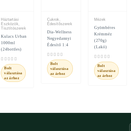
Háztartási
Cukrok,
Mézek
Eszközök,
Édesítõszerek
Gyömbéres
Tisztítószerek
Dia-Wellness
Krémméz
Kulacs Urban
Negyedannyi
(270g)
1000ml
Édesítő 1:4
(Lakó)
(24bottles)
Bolt
Bolt
Bolt
választása
választása
választása
az árhoz
az árhoz
az árhoz