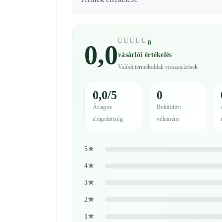
0
0,0
vásárlói értékelés
Valódi termékoldali visszajelzések
0,0/5
0
Átlagos
Beküldött
elégedettség
vélemény
5★
4★
3★
2★
1★