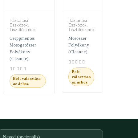
Háztartási
Háztartási
Eszközök,
Eszközök,
Tisztítószerek
Tisztítószerek
Cseppmentes
Mosószer
Mosogatószer
Folyékony
Folyékony
(Cleanne)
(Cleanne)
Bolt
választása
Bolt választása
az árhoz
az árhoz