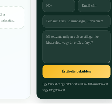
ől a
választást.
Értékelés beküldése
Egy termékhez egy értékelést tárolunk felhasználónként
vagy látogatónként.