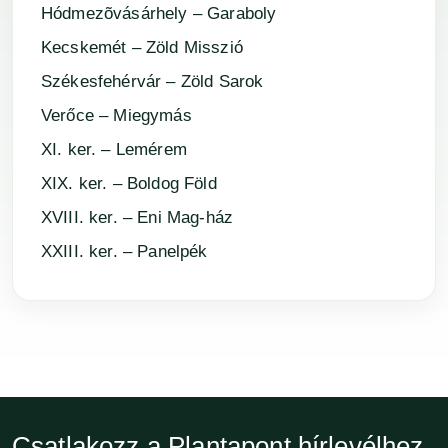
Hódmezõvásárhely – Garaboly
Kecskemét – Zöld Misszió
Székesfehérvár – Zöld Sarok
Verőce – Miegymás
XI. ker. – Lemérem
XIX. ker. – Boldog Föld
XVIII. ker. – Eni Mag-ház
XXIII. ker. – Panelpék
Csatlakozz a Plantapont hírlevélhez