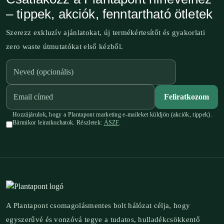
– tippek, akciók, fenntartható ötletek
Szerezz exkluzív ajánlatokat, új termékértesítőt és gyakorlati
zero waste útmutatókat első kézből.
Feliratkozom
Hozzájárulok, hogy a Plantapont marketing e-maileket küldjön (akciók, tippek).
Bármikor leiratkozhatok. Részletek:
ÁSZF
.
A Plantapont csomagolásmentes bolt hálózat célja, hogy
egyszerűvé és vonzóvá tegye a tudatos, hulladékcsökkentő