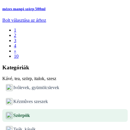
mézes mangó szörp 500ml
Bolt választása az árhoz
1
2
3
4
»
10
Kategóriák
Kávé, tea, szörp, italok, szesz
Ivólevek, gyümölcslevek
Kézmûves szeszek
Szörpök
Teák, kávék