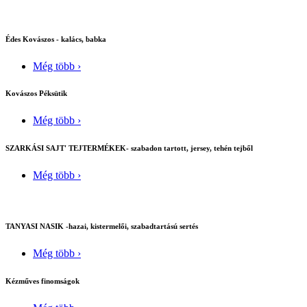
Édes Kovászos - kalács, babka
Még több ›
Kovászos Péksütik
Még több ›
SZARKÁSI SAJT' TEJTERMÉKEK- szabadon tartott, jersey, tehén tejből
Még több ›
TANYASI NASIK -hazai, kistermelői, szabadtartású sertés
Még több ›
Kézműves finomságok