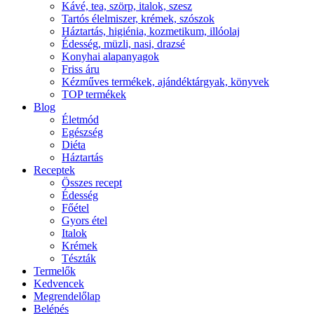
Kávé, tea, szörp, italok, szesz
Tartós élelmiszer, krémek, szószok
Háztartás, higiénia, kozmetikum, illóolaj
Édesség, müzli, nasi, drazsé
Konyhai alapanyagok
Friss áru
Kézműves termékek, ajándéktárgyak, könyvek
TOP termékek
Blog
Életmód
Egészség
Diéta
Háztartás
Receptek
Összes recept
Édesség
Főétel
Gyors étel
Italok
Krémek
Tészták
Termelők
Kedvencek
Megrendelőlap
Belépés