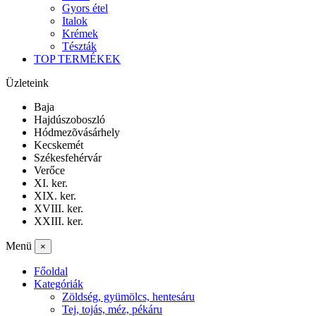
Gyors étel
Italok
Krémek
Tészták
TOP TERMÉKEK
Üzleteink
Baja
Hajdúszoboszló
Hódmezõvásárhely
Kecskemét
Székesfehérvár
Verőce
XI. ker.
XIX. ker.
XVIII. ker.
XXIII. ker.
Menü
×
Főoldal
Kategóriák
Zöldség, gyümölcs, hentesáru
Tej, tojás, méz, pékáru