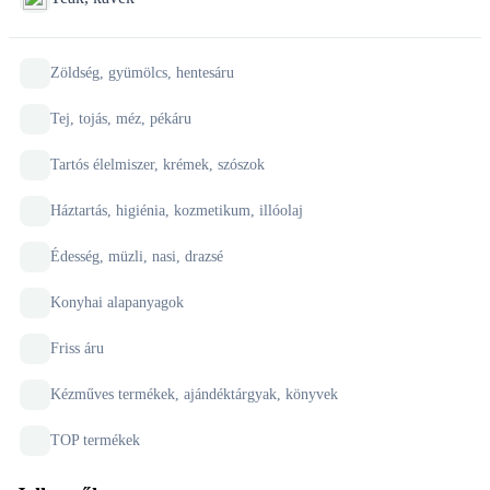
Zöldség, gyümölcs, hentesáru
Tej, tojás, méz, pékáru
Tartós élelmiszer, krémek, szószok
Háztartás, higiénia, kozmetikum, illóolaj
Édesség, müzli, nasi, drazsé
Konyhai alapanyagok
Friss áru
Kézműves termékek, ajándéktárgyak, könyvek
TOP termékek