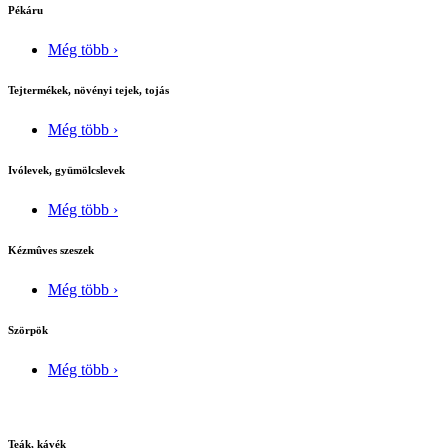
Pékáru
Még több ›
Tejtermékek, növényi tejek, tojás
Még több ›
Ivólevek, gyümölcslevek
Még több ›
Kézmûves szeszek
Még több ›
Szörpök
Még több ›
Teák, kávék