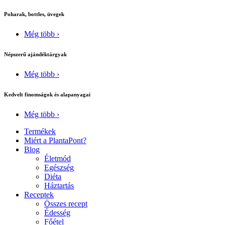
Poharak, bottles, üvegek
Még több ›
Népszerű ajándéktárgyak
Még több ›
Kedvelt finomságok és alapanyagai
Még több ›
Termékek
Miért a PlantaPont?
Blog
Életmód
Egészség
Diéta
Háztartás
Receptek
Összes recept
Édesség
Főétel