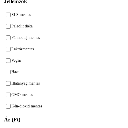
Jellemzők
SLS mentes
Paleolit diéta
Pálmaolaj mentes
Laktózmentes
Vegán
Hazai
Illatanyag mentes
GMO mentes
Kén-dioxid mentes
Ár (Ft)