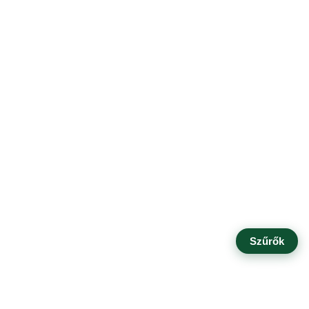
Szűrők