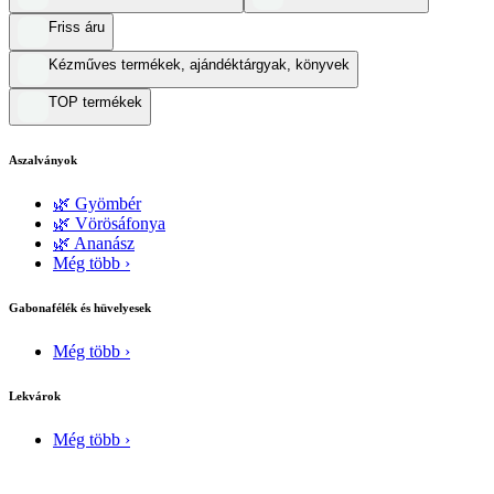
Friss áru
Kézműves termékek, ajándéktárgyak, könyvek
TOP termékek
Aszalványok
🌿 Gyömbér
🌿 Vörösáfonya
🌿 Ananász
Még több ›
Gabonafélék és hüvelyesek
Még több ›
Lekvárok
Még több ›