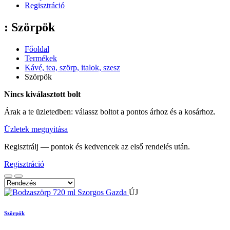
Regisztráció
: Szörpök
Főoldal
Termékek
Kávé, tea, szörp, italok, szesz
Szörpök
Nincs kiválasztott bolt
Árak a te üzletedben: válassz boltot a pontos árhoz és a kosárhoz.
Üzletek megnyitása
Regisztrálj — pontok és kedvencek az első rendelés után.
Regisztráció
ÚJ
Szörpök