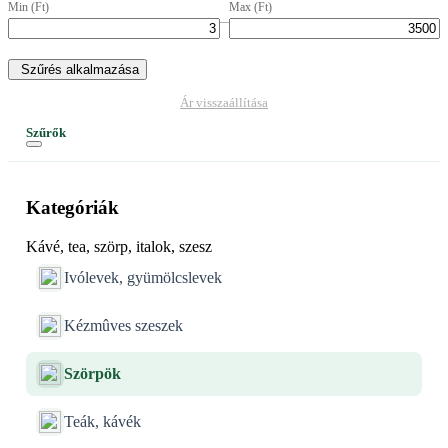
Min (Ft)
Max (Ft)
–
Szűrés alkalmazása
Ár visszaállítása
Szűrők
Kategóriák
Kávé, tea, szörp, italok, szesz
Ivólevek, gyümölcslevek
Kézmûves szeszek
Szörpök
Teák, kávék