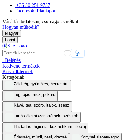
+36 30 251 9737
facebook: Plantapont
Vásárlás tudatosan, csomagolás nélkül
Hogyan működik?
Magyar
Forint
0
AI
Belépés
Kedvenc
termékek
Kosár
0
-termek
Kategóriák
Zöldség, gyümölcs, hentesáru
Tej, tojás, méz, pékáru
Kávé, tea, szörp, italok, szesz
Tartós élelmiszer, krémek, szószok
Háztartás, higiénia, kozmetikum, illóolaj
Édesség, müzli, nasi, drazsé
Konyhai alapanyagok