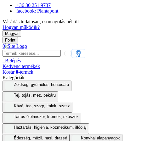
+36 30 251 9737
facebook: Plantapont
Vásárlás tudatosan, csomagolás nélkül
Hogyan működik?
Magyar
Forint
0
AI
Belépés
Kedvenc
termékek
Kosár
0
-termek
Kategóriák
Zöldség, gyümölcs, hentesáru
Tej, tojás, méz, pékáru
Kávé, tea, szörp, italok, szesz
Tartós élelmiszer, krémek, szószok
Háztartás, higiénia, kozmetikum, illóolaj
Édesség, müzli, nasi, drazsé
Konyhai alapanyagok