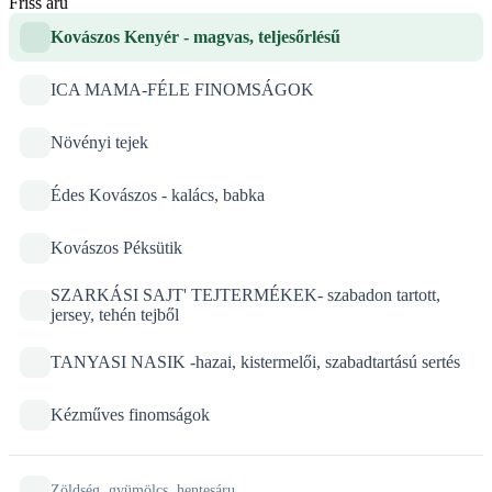
Friss áru
Kovászos Kenyér - magvas, teljesőrlésű
ICA MAMA-FÉLE FINOMSÁGOK
Növényi tejek
Édes Kovászos - kalács, babka
Kovászos Péksütik
SZARKÁSI SAJT' TEJTERMÉKEK- szabadon tartott,
jersey, tehén tejből
TANYASI NASIK -hazai, kistermelői, szabadtartású sertés
Kézműves finomságok
Zöldség, gyümölcs, hentesáru