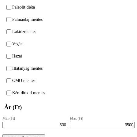
Paleolit diéta
Pálmaolaj mentes
Laktózmentes
Vegán
Hazai
Illatanyag mentes
GMO mentes
Kén-dioxid mentes
Ár (Ft)
Min (Ft)
Max (Ft)
–