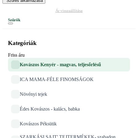
Szűrés alkalmazása
Ár visszaállítása
Szűrők
Kategóriák
Friss áru
Kovászos Kenyér - magvas, teljesőrlésű
ICA MAMA-FÉLE FINOMSÁGOK
Növényi tejek
Édes Kovászos - kalács, babka
Kovászos Péksütik
SZARKÁSI SAJT' TEJTERMÉKEK- szabadon