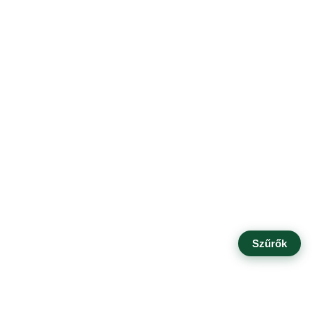
Szűrők