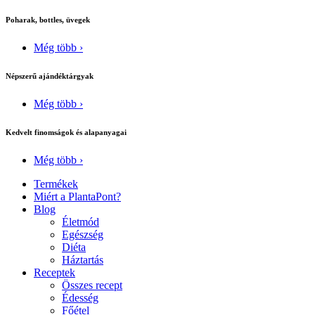
Poharak, bottles, üvegek
Még több ›
Népszerű ajándéktárgyak
Még több ›
Kedvelt finomságok és alapanyagai
Még több ›
Termékek
Miért a PlantaPont?
Blog
Életmód
Egészség
Diéta
Háztartás
Receptek
Összes recept
Édesség
Főétel