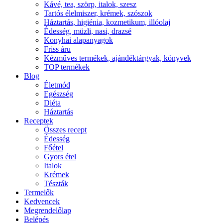
Kávé, tea, szörp, italok, szesz
Tartós élelmiszer, krémek, szószok
Háztartás, higiénia, kozmetikum, illóolaj
Édesség, müzli, nasi, drazsé
Konyhai alapanyagok
Friss áru
Kézműves termékek, ajándéktárgyak, könyvek
TOP termékek
Blog
Életmód
Egészség
Diéta
Háztartás
Receptek
Összes recept
Édesség
Főétel
Gyors étel
Italok
Krémek
Tészták
Termelők
Kedvencek
Megrendelőlap
Belépés