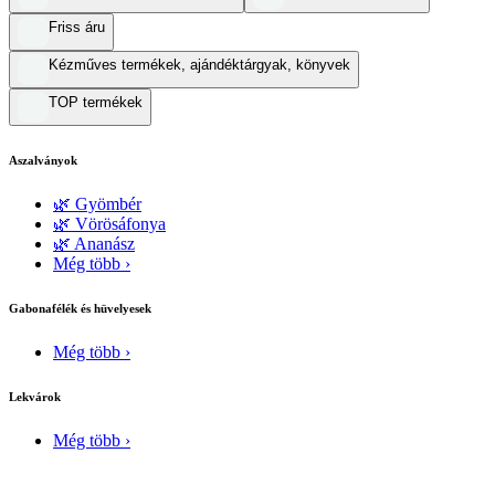
Friss áru
Kézműves termékek, ajándéktárgyak, könyvek
TOP termékek
Aszalványok
🌿 Gyömbér
🌿 Vörösáfonya
🌿 Ananász
Még több ›
Gabonafélék és hüvelyesek
Még több ›
Lekvárok
Még több ›