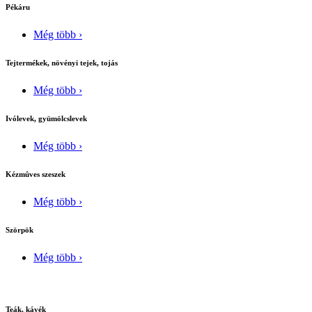
Pékáru
Még több ›
Tejtermékek, növényi tejek, tojás
Még több ›
Ivólevek, gyümölcslevek
Még több ›
Kézmûves szeszek
Még több ›
Szörpök
Még több ›
Teák, kávék