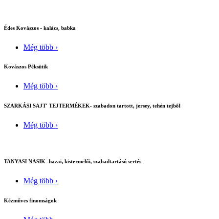
Édes Kovászos - kalács, babka
Még több ›
Kovászos Péksütik
Még több ›
SZARKÁSI SAJT' TEJTERMÉKEK- szabadon tartott, jersey, tehén tejből
Még több ›
TANYASI NASIK -hazai, kistermelői, szabadtartású sertés
Még több ›
Kézműves finomságok