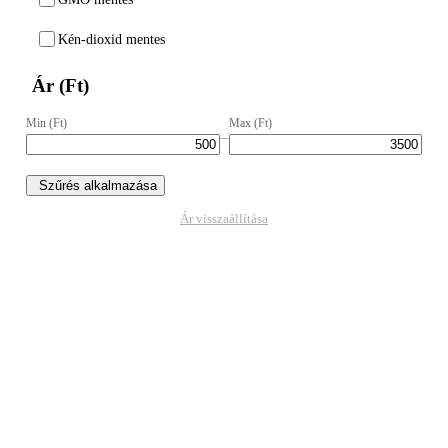
Kén-dioxid mentes
Ár (Ft)
Min (Ft)
Max (Ft)
–
Szűrés alkalmazása
Ár visszaállítása