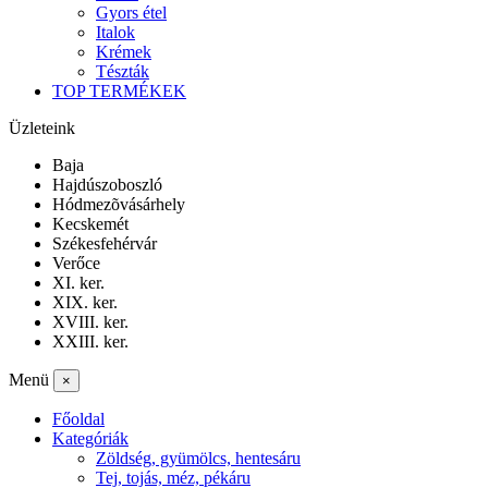
Gyors étel
Italok
Krémek
Tészták
TOP TERMÉKEK
Üzleteink
Baja
Hajdúszoboszló
Hódmezõvásárhely
Kecskemét
Székesfehérvár
Verőce
XI. ker.
XIX. ker.
XVIII. ker.
XXIII. ker.
Menü
×
Főoldal
Kategóriák
Zöldség, gyümölcs, hentesáru
Tej, tojás, méz, pékáru