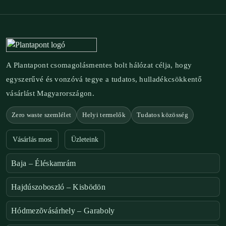
A Plantapont csomagolásmentes bolt hálózat célja, hogy
egyszerűvé és vonzóvá tegye a tudatos, hulladékcsökkentő
vásárlást Magyarországon.
Zero waste szemlélet
Helyi termelők
Tudatos közösség
Vásárlás most
Üzleteink
Baja – Éléskamrám
Hajdúszoboszló – Kisbödön
Hódmezõvásárhely – Garaboly