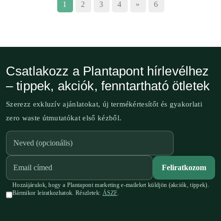
1
2
3
4
»
6
Csatlakozz a Plantapont hírlevélhez
– tippek, akciók, fenntartható ötletek
Szerezz exkluzív ajánlatokat, új termékértesítőt és gyakorlati
zero waste útmutatókat első kézből.
Feliratkozom
Hozzájárulok, hogy a Plantapont marketing e-maileket küldjön (akciók, tippek).
Bármikor leiratkozhatok. Részletek:
ÁSZF
.