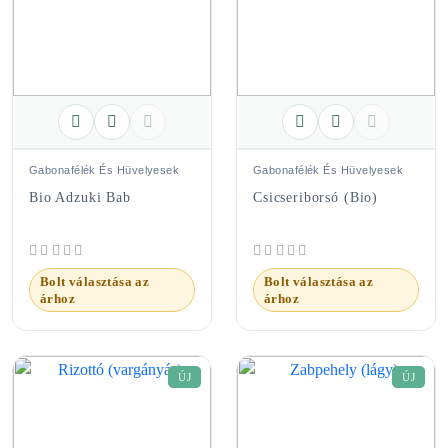
Gabonafélék És Hüvelyesek
Gabonafélék És Hüvelyesek
Bio Adzuki Bab
Csicseriborsó (bio)
Bolt választása az
Bolt választása az
árhoz
árhoz
ÚJ
ÚJ