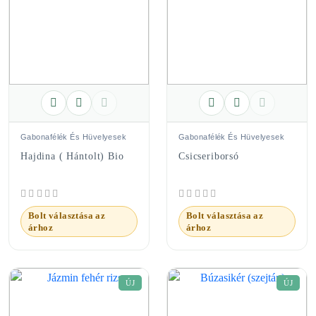
Gabonafélék És Hüvelyesek
Gabonafélék És Hüvelyesek
Hajdina ( Hántolt) Bio
Csicseriborsó
Bolt választása az
Bolt választása az
árhoz
árhoz
ÚJ
ÚJ