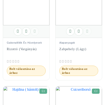
Gabonafélék És Hüvelyesek
Alapanyagok
Rizottó (vargányás)
Zabpehely (lágy)
Bolt választása az
Bolt választása az
árhoz
árhoz
ÚJ
ÚJ