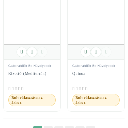
Gabonafélék És Hüvelyesek
Gabonafélék És Hüvelyesek
Rizottó (mediterrán)
Quinoa
Bolt választása az
Bolt választása az
árhoz
árhoz