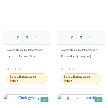
Gabonafélék És Hüvelyesek
Gabonafélék És Hüvelyesek
Jázmin Fehér Rizs
Búzasikér (szejtán)
Bolt választása az
Bolt választása az
árhoz
árhoz
ÚJ
ÚJ