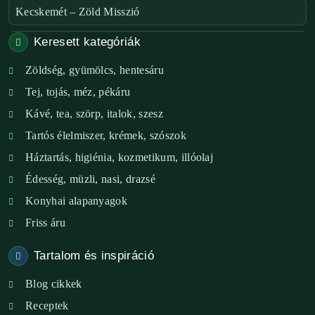
Kecskemét – Zöld Misszió
Keresett kategóriák
Székesfehérvár – Zöld Sarok
Zöldség, gyümölcs, hentesáru
Verőce – Miegymás
Tej, tojás, méz, pékáru
XI. ker. – Lemérem
Kávé, tea, szörp, italok, szesz
Tartós élelmiszer, krémek, szószok
XIX. ker. – Boldog Föld
Háztartás, higiénia, kozmetikum, illóolaj
XVIII. ker. – Eni Mag-ház
Édesség, müzli, nasi, drazsé
Konyhai alapanyagok
XXIII. ker. – Panelpék
Friss áru
Tartalom és inspiráció
Blog cikkek
Receptek