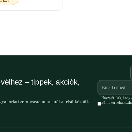
árhoz
vélhez – tippek, akciók,
Hozzájárulok, hogy a
 gyakorlati zero waste útmutatókat első kézből.
Bármikor leiratkozh