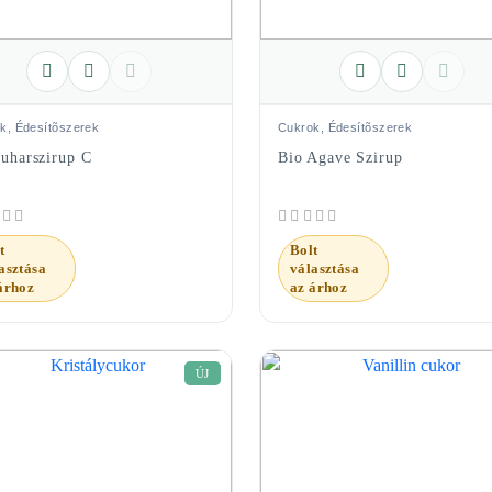
k, Édesítõszerek
Cukrok, Édesítõszerek
Juharszirup C
Bio Agave Szirup
t
Bolt
asztása
választása
árhoz
az árhoz
ÚJ