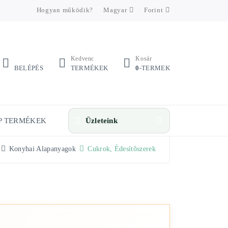
Hogyan működik?
Magyar
Forint
Kedvenc
Kosár
BELÉPÉS
TERMÉKEK
0
-TERMEK
P TERMÉKEK
Üzleteink
Konyhai Alapanyagok
Cukrok, Édesítõszerek
Üzletek megnyitása