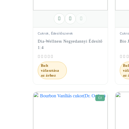
Cukrok, Édesítõszerek
Cukro
Dia-Wellness Negyedannyi Édesítő
Bio 
1:4
Bolt
Bol
választása
vál
az árhoz
az 
ÚJ