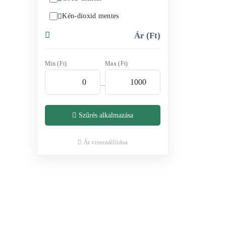
Kén-dioxid mentes
Ár (Ft)
Min (Ft)
Max (Ft)
–
Szűrés alkalmazása
Ár visszaállítása