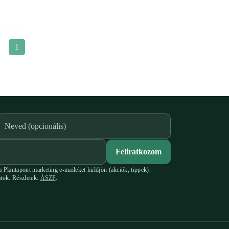
1
Feliratkozom
 Plantapont marketing e-maileket küldjön (akciók, tippek).
atok. Részletek:
ÁSZF
.