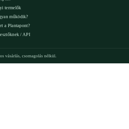
yi termelők
yan működik?
rt a Plantapont?
lesztőknek / API
os vásárlás, csomagolás nélkül.