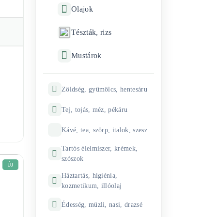
Olajok
Tészták, rizs
Mustárok
Zöldség, gyümölcs, hentesáru
Tej, tojás, méz, pékáru
Kávé, tea, szörp, italok, szesz
Tartós élelmiszer, krémek,
szószok
ÚJ
Háztartás, higiénia,
kozmetikum, illóolaj
Édesség, müzli, nasi, drazsé