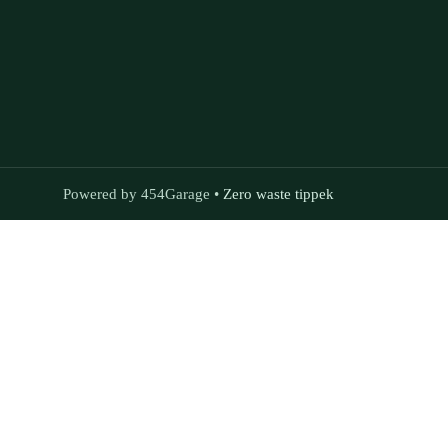
Powered by 454Garage •
Zero waste tippek