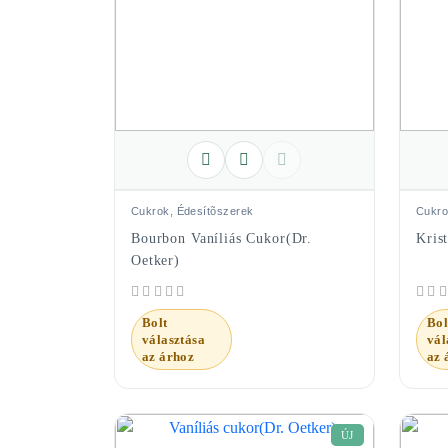
Cukrok, Édesítõszerek
Cukro
Bourbon Vaníliás Cukor(Dr.
Kris
Oetker)
Bolt
Bol
választása
vál
az árhoz
az 
ÚJ