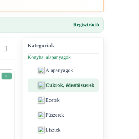
Regisztráció
Kategóriák
Konyhai alapanyagok
Alapanyagok
ÚJ
Cukrok, édesítõszerek
Ecetek
Fûszerek
Lisztek