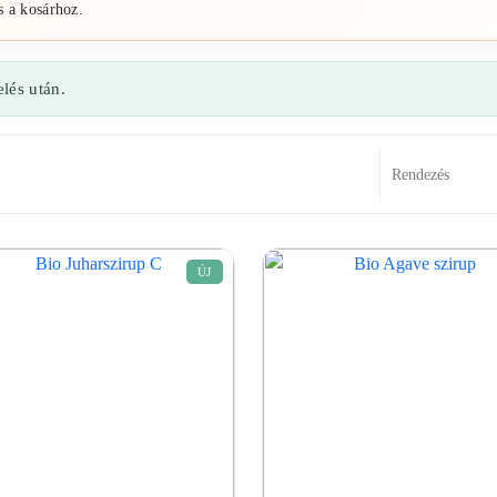
s a kosárhoz.
lés után.
ÚJ