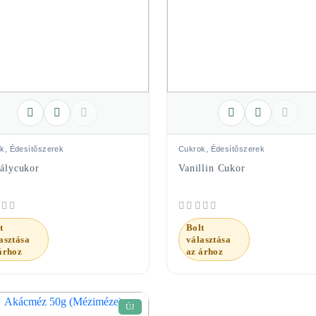
k, Édesítõszerek
Cukrok, Édesítõszerek
tálycukor
Vanillin Cukor
t
Bolt
asztása
választása
árhoz
az árhoz
ÚJ