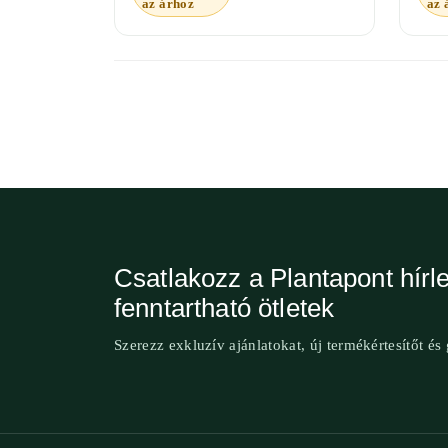
az árhoz
az 
Csatlakozz a Plantapont hírle
fenntartható ötletek
Szerezz exkluzív ajánlatokat, új termékértesítőt és