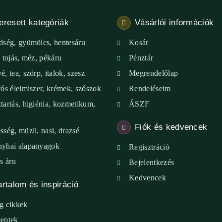
eresett kategóriák
Vásárlói információk
dség, gyümölcs, hentesáru
Kosár
, tojás, méz, pékáru
Pénztár
é, tea, szörp, italok, szesz
Megrendelőlap
tós élelmiszer, krémek, szószok
Rendeléseim
tartás, higiénia, kozmetikum,
ÁSZF
Fiók és kedvencek
sség, müzli, nasi, drazsé
yhai alapanyagok
Regisztráció
ss áru
Bejelentkezés
Kedvencek
artalom és inspiráció
g cikkek
eptek