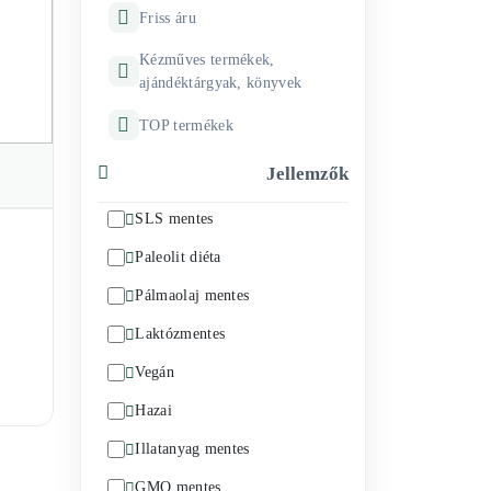
Friss áru
Kézműves termékek,
ajándéktárgyak, könyvek
TOP termékek
Jellemzők
SLS mentes
Paleolit diéta
Pálmaolaj mentes
Laktózmentes
Vegán
Hazai
Illatanyag mentes
GMO mentes