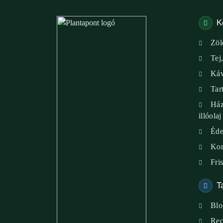
K
Zöl
Tej
Káv
Tar
Ház
illóolaj
Éde
Kon
Fri
T
Blo
Rec