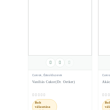
Cukrok, Édesítõszerek
Cukro
Vaníliás Cukor(Dr. Oetker)
Akác
Bolt
Bol
választása
vál