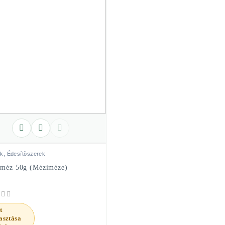
k, Édesítõszerek
méz 50g (Méziméze)
t
asztása