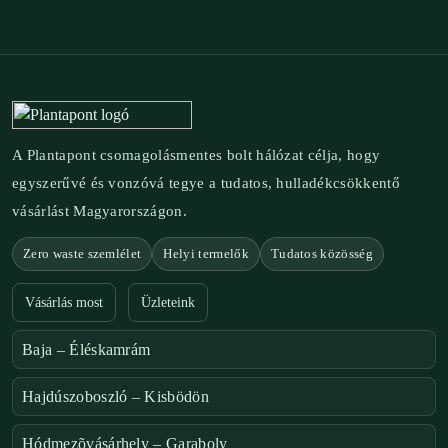
A Plantapont csomagolásmentes bolt hálózat célja, hogy
egyszerűvé és vonzóvá tegye a tudatos, hulladékcsökkentő
vásárlást Magyarországon.
Zero waste szemlélet
Helyi termelők
Tudatos közösség
Vásárlás most
Üzleteink
Baja – Éléskamrám
Hajdúszoboszló – Kisbödön
Hódmezõvásárhely – Garaboly