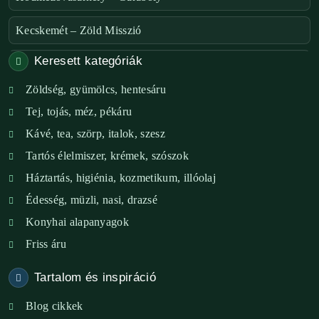
Kecskemét – Zöld Misszió
Keresett kategóriák
Székesfehérvár – Zöld Sarok
Zöldség, gyümölcs, hentesáru
Verőce – Miegymás
Tej, tojás, méz, pékáru
XI. ker. – Lemérem
Kávé, tea, szörp, italok, szesz
Tartós élelmiszer, krémek, szószok
XIX. ker. – Boldog Föld
Háztartás, higiénia, kozmetikum, illóolaj
XVIII. ker. – Eni Mag-ház
Édesség, müzli, nasi, drazsé
Konyhai alapanyagok
XXIII. ker. – Panelpék
Friss áru
Tartalom és inspiráció
Blog cikkek