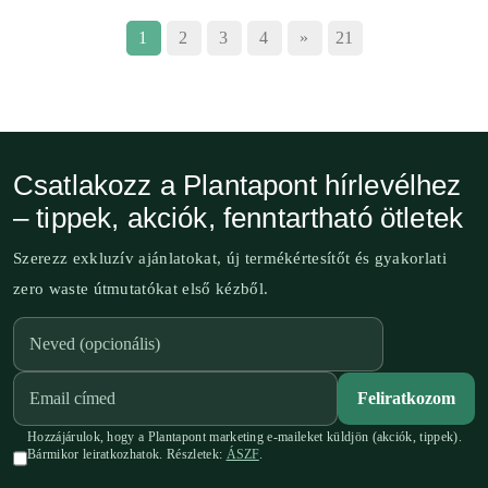
1
2
3
4
»
21
Csatlakozz a Plantapont hírlevélhez
– tippek, akciók, fenntartható ötletek
Szerezz exkluzív ajánlatokat, új termékértesítőt és gyakorlati
zero waste útmutatókat első kézből.
Feliratkozom
Hozzájárulok, hogy a Plantapont marketing e-maileket küldjön (akciók, tippek).
Bármikor leiratkozhatok. Részletek:
ÁSZF
.