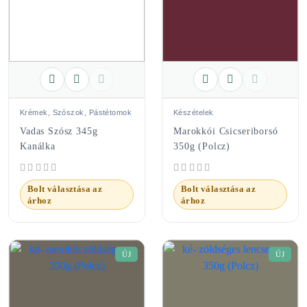
Krémek, Szószok, Pástétomok
Készételek
Vadas Szósz 345g
Marokkói Csicseriborsó
Kanálka
350g (Polcz)
Bolt választása az
Bolt választása az
árhoz
árhoz
ÚJ
ÚJ