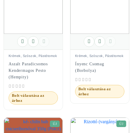
Krémek, Szószok, Pástétomok
Krémek, Szószok, Pástétomok
Aszalt Paradicsomos
Ínyenc Csomag
Kendermagos Pesto
(Borbolya)
(Hempity)
Bolt választása az
árhoz
Bolt választása az
árhoz
ÚJ
ÚJ