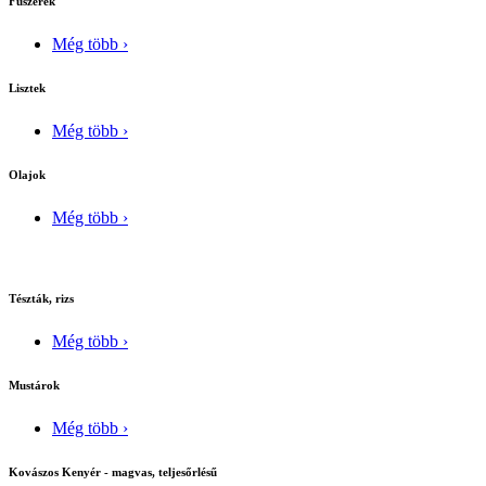
Fûszerek
Még több ›
Lisztek
Még több ›
Olajok
Még több ›
Tészták, rizs
Még több ›
Mustárok
Még több ›
Kovászos Kenyér - magvas, teljesőrlésű