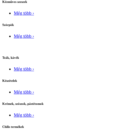
Kézmûves szeszek
Még több ›
Szörpök
Még több ›
Teák, kávék
Még több ›
Készételek
Még több ›
Krémek, szószok, pástétomok
Még több ›
Chilis termékek