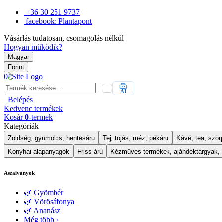
+36 30 251 9737
facebook: Plantapont
Vásárlás tudatosan, csomagolás nélkül
Hogyan működik?
Magyar
Forint
0
AI
Belépés
Kedvenc
termékek
Kosár
0
-termek
Kategóriák
Zöldség, gyümölcs, hentesáru
Tej, tojás, méz, pékáru
Kávé, tea, szörp
Konyhai alapanyagok
Friss áru
Kézműves termékek, ajándéktárgyak,
Aszalványok
🌿 Gyömbér
🌿 Vörösáfonya
🌿 Ananász
Még több ›