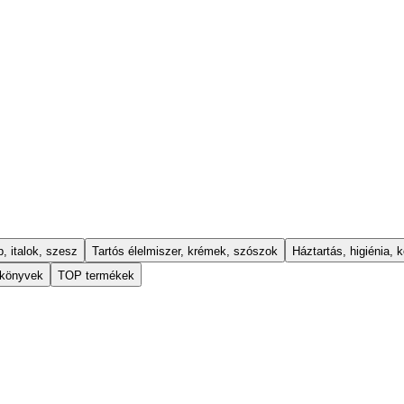
, italok, szesz
Tartós élelmiszer, krémek, szószok
Háztartás, higiénia, k
 könyvek
TOP termékek