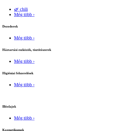
🌿 chili
Még több ›
Dezodorok
Még több ›
Háztartási eszközök, tisztítószerek
Még több ›
Higiéniai felszerelések
Még több ›
Illóolajok
Még több ›
Kozmetikumok