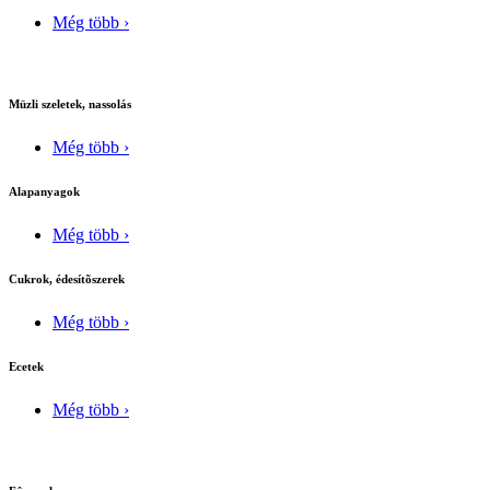
Még több ›
Müzli szeletek, nassolás
Még több ›
Alapanyagok
Még több ›
Cukrok, édesítõszerek
Még több ›
Ecetek
Még több ›