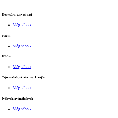
Hentesáru, tanyasi nasi
Még több ›
Mézek
Még több ›
Pékáru
Még több ›
Tejtermékek, növényi tejek, tojás
Még több ›
Ivólevek, gyümölcslevek
Még több ›