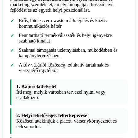
marketing szemléletet, amely támogatja a hosszú távú
fejlődést és az egyedi helyi pozicionálást.
Erős, hiteles zero waste márkaépítés és közös
kommunikációs háttér
Fenntartható termékválaszték és helyi igényekre
szabható kínálat
Szakmai támogatás üzletnyitásban, működésben és
kampánytervezésben
Aktív vásárlói közösség, edukatív tartalmak és
visszatérő ügyfélkör
1. Kapcsolatfelvétel
Írd meg, melyik városban tervezel nyitni vagy
csatlakozni.
2. Helyi lehetőségek feltérképezése
Közösen áttekintjük a piacot, versenykörnyezetet és
célcsoportot.