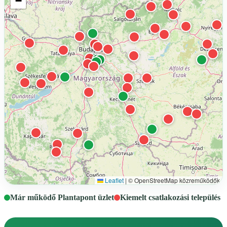
−
Leaflet
|
© OpenStreetMap közreműködők
Már működő Plantapont üzlet
Kiemelt csatlakozási település