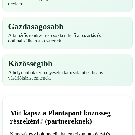
eredetre.
Gazdaságosabb
A kimérős rendszerrel csökkenthető a pazarlás és
optimalizálható a kosárérték.
Közösségibb
A helyi boltok személyesebb kapcsolatot és lojális
vásárlóbázist építenek.
Mit kapsz a Plantapont közösség
részeként? (partnereknek)
Nemcsak egy boltmodellt, hanem olyan működési és