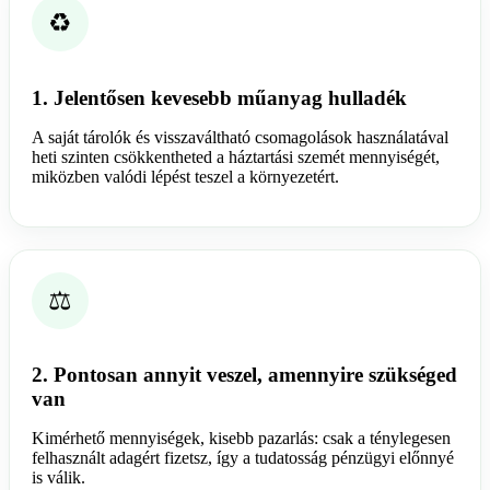
♻️
1. Jelentősen kevesebb műanyag hulladék
A saját tárolók és visszaváltható csomagolások használatával
heti szinten csökkentheted a háztartási szemét mennyiségét,
miközben valódi lépést teszel a környezetért.
⚖️
2. Pontosan annyit veszel, amennyire szükséged
van
Kimérhető mennyiségek, kisebb pazarlás: csak a ténylegesen
felhasznált adagért fizetsz, így a tudatosság pénzügyi előnnyé
is válik.