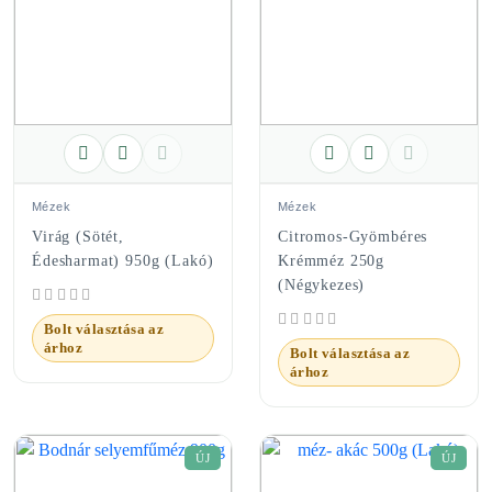
Mézek
Mézek
Virág (sötét,
Citromos-Gyömbéres
Édesharmat) 950g (Lakó)
Krémméz 250g
(Négykezes)
Bolt választása az
árhoz
Bolt választása az
árhoz
ÚJ
ÚJ