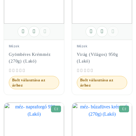
Mézek
Mézek
Gyömbéres Krémméz
Virág (világos) 950g
(270g) (Lakó)
(Lakó)
Bolt választása az
Bolt választása az
árhoz
árhoz
ÚJ
ÚJ