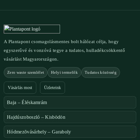
A Plantapont csomagolásmentes bolt hálózat célja, hogy
egyszerűvé és vonzóvá tegye a tudatos, hulladékcsökkentő
vásárlást Magyarországon.
Zero waste szemlélet
Helyi termelők
Tudatos közösség
Vásárlás most
Üzleteink
Baja – Éléskamrám
Hajdúszoboszló – Kisbödön
Hódmezõvásárhely – Garaboly