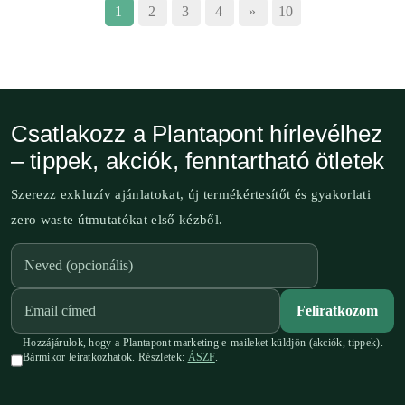
1
2
3
4
»
10
Csatlakozz a Plantapont hírlevélhez
– tippek, akciók, fenntartható ötletek
Szerezz exkluzív ajánlatokat, új termékértesítőt és gyakorlati
zero waste útmutatókat első kézből.
Feliratkozom
Hozzájárulok, hogy a Plantapont marketing e-maileket küldjön (akciók, tippek).
Bármikor leiratkozhatok. Részletek:
ÁSZF
.