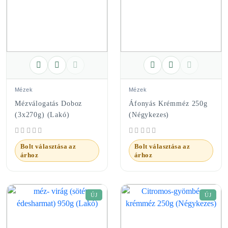
Mézek
Mézek
Mézválogatás Doboz
Áfonyás Krémméz 250g
(3x270g) (Lakó)
(Négykezes)
Bolt választása az
Bolt választása az
árhoz
árhoz
ÚJ
ÚJ