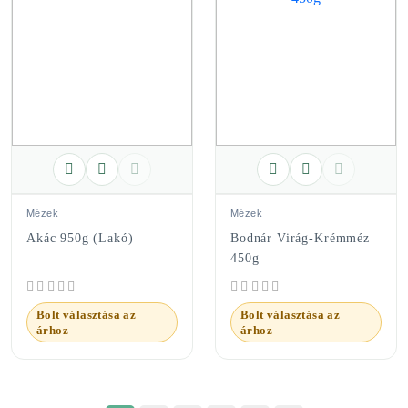
Mézek
Mézek
Akác 950g (Lakó)
Bodnár Virág-Krémméz
450g
Bolt választása az
Bolt választása az
árhoz
árhoz