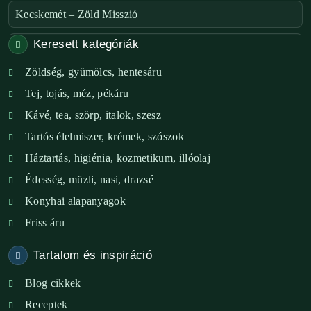
Kecskemét – Zöld Misszió
Keresett kategóriák
Székesfehérvár – Zöld Sarok
Zöldség, gyümölcs, hentesáru
Verőce – Miegymás
Tej, tojás, méz, pékáru
XI. ker. – Lemérem
Kávé, tea, szörp, italok, szesz
Tartós élelmiszer, krémek, szószok
XIX. ker. – Boldog Föld
Háztartás, higiénia, kozmetikum, illóolaj
XVIII. ker. – Eni Mag-ház
Édesség, müzli, nasi, drazsé
Konyhai alapanyagok
XXIII. ker. – Panelpék
Friss áru
Tartalom és inspiráció
Blog cikkek
Receptek