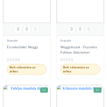
Drazsék
Drazsék
Étcsokoládés Meggy
Meggydrazsé -Tejcsokis
Fahéjas Akácmézes
Bolt választása az
Bolt választása az
árhoz
árhoz
ÚJ
ÚJ