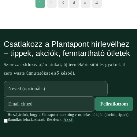
1
2
3
4
»
4
Csatlakozz a Plantapont hírlevélhez
– tippek, akciók, fenntartható ötletek
Szerezz exkluzív ajánlatokat, új termékértesítőt és gyakorlati
zero waste útmutatókat első kézből.
Feliratkozom
Hozzájárulok, hogy a Plantapont marketing e-maileket küldjön (akciók, tippek).
Bármikor leiratkozhatok. Részletek:
ÁSZF
.