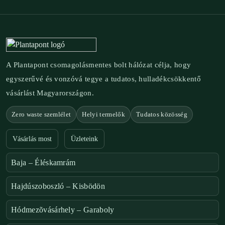
A Plantapont csomagolásmentes bolt hálózat célja, hogy
egyszerűvé és vonzóvá tegye a tudatos, hulladékcsökkentő
vásárlást Magyarországon.
Zero waste szemlélet
Helyi termelők
Tudatos közösség
Vásárlás most
Üzleteink
Baja – Éléskamrám
Hajdúszoboszló – Kisbödön
Hódmezõvásárhely – Garaboly