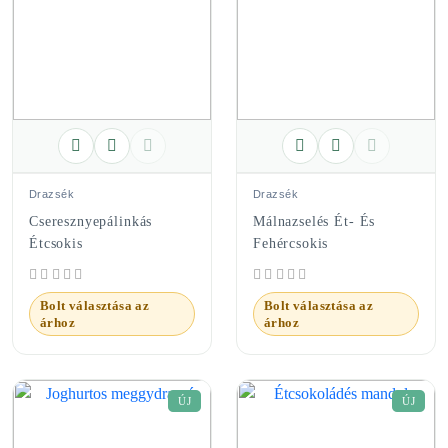
Drazsék
Drazsék
Cseresznyepálinkás
Málnazselés Ét- És
Étcsokis
Fehércsokis
Bolt választása az
Bolt választása az
árhoz
árhoz
ÚJ
ÚJ