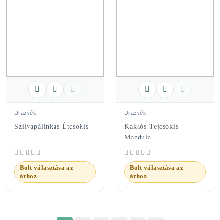
Drazsék
Drazsék
Szilvapálinkás Étcsokis
Kakaós Tejcsokis
Mandula
Bolt választása az
Bolt választása az
árhoz
árhoz