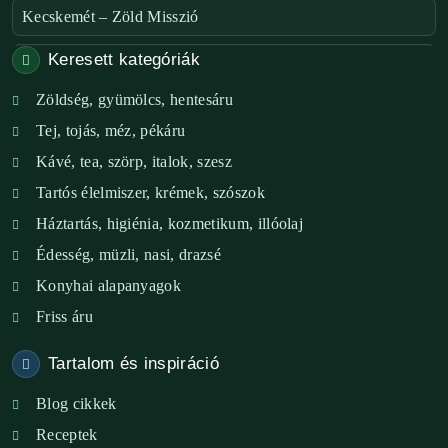
Kecskemét – Zöld Misszió
Keresett kategóriák
Székesfehérvár – Zöld Sarok
Zöldség, gyümölcs, hentesáru
Verőce – Miegymás
Tej, tojás, méz, pékáru
XI. ker. – Lemérem
Kávé, tea, szörp, italok, szesz
Tartós élelmiszer, krémek, szószok
XIX. ker. – Boldog Föld
Háztartás, higiénia, kozmetikum, illóolaj
XVIII. ker. – Eni Mag-ház
Édesség, müzli, nasi, drazsé
Konyhai alapanyagok
XXIII. ker. – Panelpék
Friss áru
Tartalom és inspiráció
Blog cikkek
Receptek