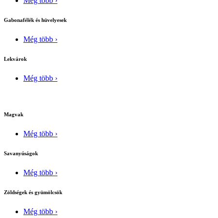
Még több ›
Gabonafélék és hüvelyesek
Még több ›
Lekvárok
Még több ›
Magvak
Még több ›
Savanyúságok
Még több ›
Zöldségek és gyümölcsök
Még több ›