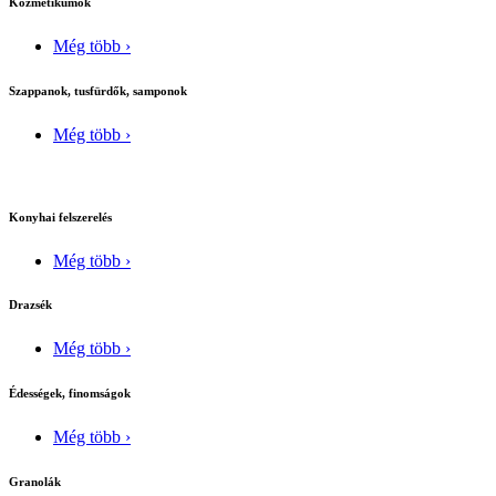
Kozmetikumok
Még több ›
Szappanok, tusfürdők, samponok
Még több ›
Konyhai felszerelés
Még több ›
Drazsék
Még több ›
Édességek, finomságok
Még több ›
Granolák