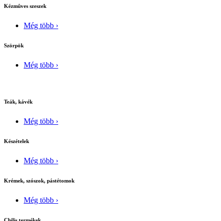
Kézmûves szeszek
Még több ›
Szörpök
Még több ›
Teák, kávék
Még több ›
Készételek
Még több ›
Krémek, szószok, pástétomok
Még több ›
Chilis termékek