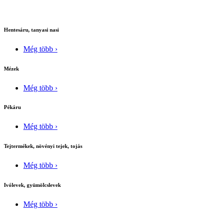
Hentesáru, tanyasi nasi
Még több ›
Mézek
Még több ›
Pékáru
Még több ›
Tejtermékek, növényi tejek, tojás
Még több ›
Ivólevek, gyümölcslevek
Még több ›