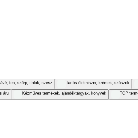
ávé, tea, szörp, italok, szesz
Tartós élelmiszer, krémek, szószok
s áru
Kézműves termékek, ajándéktárgyak, könyvek
TOP term