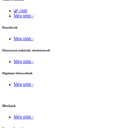
🌿 chili
Még több ›
Dezodorok
Még több ›
Háztartási eszközök, tisztítószerek
Még több ›
Higiéniai felszerelések
Még több ›
Illóolajok
Még több ›