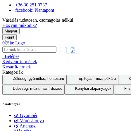
+36 30 251 9737
facebook: Plantapont
Vásárlás tudatosan, csomagolás nélkül
Hogyan működik?
Magyar
Forint
0
AI
Belépés
Kedvenc
termékek
Kosár
0
-termek
Kategóriák
Zöldség, gyümölcs, hentesáru
Tej, tojás, méz, pékáru
K
Édesség, müzli, nasi, drazsé
Konyhai alapanyagok
Fris
Aszalványok
🌿 Gyömbér
🌿 Vörösáfonya
🌿 Ananász