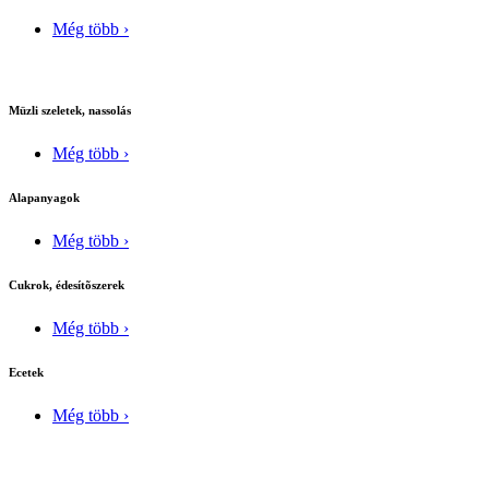
Még több ›
Müzli szeletek, nassolás
Még több ›
Alapanyagok
Még több ›
Cukrok, édesítõszerek
Még több ›
Ecetek
Még több ›