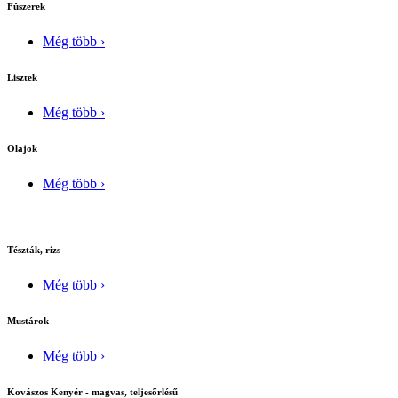
Fûszerek
Még több ›
Lisztek
Még több ›
Olajok
Még több ›
Tészták, rizs
Még több ›
Mustárok
Még több ›
Kovászos Kenyér - magvas, teljesőrlésű