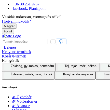
+36 30 251 9737
facebook: Plantapont
Vásárlás tudatosan, csomagolás nélkül
Hogyan működik?
Magyar
Forint
0
AI
Belépés
Kedvenc
termékek
Kosár
0
-termek
Kategóriák
Zöldség, gyümölcs, hentesáru
Tej, tojás, méz, pékáru
K
Édesség, müzli, nasi, drazsé
Konyhai alapanyagok
Fris
Aszalványok
🌿 Gyömbér
🌿 Vörösáfonya
🌿 Ananász