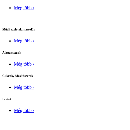
Még több ›
Müzli szeletek, nassolás
Még több ›
Alapanyagok
Még több ›
Cukrok, édesítõszerek
Még több ›
Ecetek
Még több ›