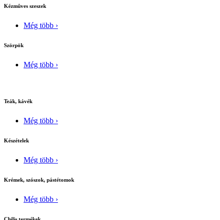
Kézmûves szeszek
Még több ›
Szörpök
Még több ›
Teák, kávék
Még több ›
Készételek
Még több ›
Krémek, szószok, pástétomok
Még több ›
Chilis termékek