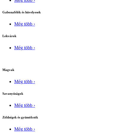
Még több ›
Gabonafélék és hüvelyesek
Még több ›
Lekvárok
Még több ›
Magvak
Még több ›
Savanyúságok
Még több ›
Zöldségek és gyümölcsök
Még több ›