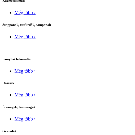
Kozmetikumok
Még több ›
Szappanok, tusfürdők, samponok
Még több ›
Konyhai felszerelés
Még több ›
Drazsék
Még több ›
Édességek, finomságok
Még több ›
Granolák