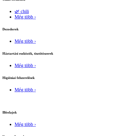
🌿 chili
Még több ›
Dezodorok
Még több ›
Háztartási eszközök, tisztítószerek
Még több ›
Higiéniai felszerelések
Még több ›
Illóolajok
Még több ›