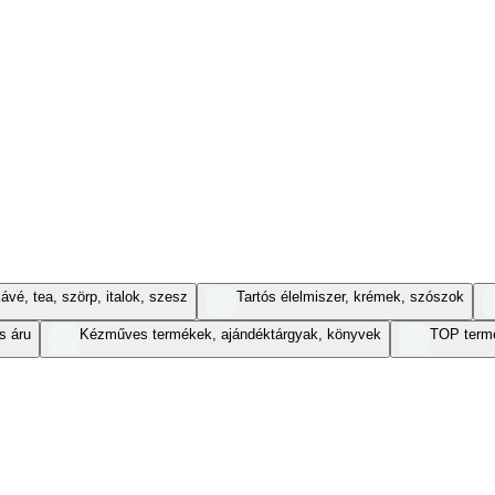
ávé, tea, szörp, italok, szesz
Tartós élelmiszer, krémek, szószok
s áru
Kézműves termékek, ajándéktárgyak, könyvek
TOP term