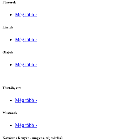
Fûszerek
Még több ›
Lisztek
Még több ›
Olajok
Még több ›
Tészták, rizs
Még több ›
Mustárok
Még több ›
Kovászos Kenyér - magvas, teljesőrlésű