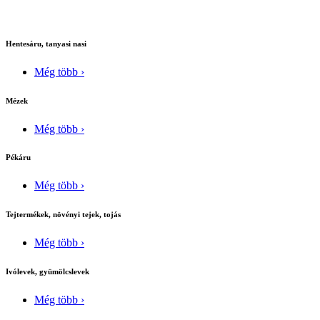
Hentesáru, tanyasi nasi
Még több ›
Mézek
Még több ›
Pékáru
Még több ›
Tejtermékek, növényi tejek, tojás
Még több ›
Ivólevek, gyümölcslevek
Még több ›