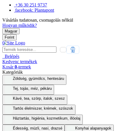
+36 30 251 9737
facebook: Plantapont
Vásárlás tudatosan, csomagolás nélkül
Hogyan működik?
Magyar
Forint
0
AI
Belépés
Kedvenc
termékek
Kosár
0
-termek
Kategóriák
Zöldség, gyümölcs, hentesáru
Tej, tojás, méz, pékáru
Kávé, tea, szörp, italok, szesz
Tartós élelmiszer, krémek, szószok
Háztartás, higiénia, kozmetikum, illóolaj
Édesség, müzli, nasi, drazsé
Konyhai alapanyagok