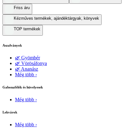
Friss áru
Kézműves termékek, ajándéktárgyak, könyvek
TOP termékek
Aszalványok
🌿 Gyömbér
🌿 Vörösáfonya
🌿 Ananász
Még több ›
Gabonafélék és hüvelyesek
Még több ›
Lekvárok
Még több ›