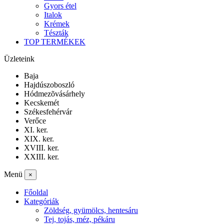
Gyors étel
Italok
Krémek
Tészták
TOP TERMÉKEK
Üzleteink
Baja
Hajdúszoboszló
Hódmezõvásárhely
Kecskemét
Székesfehérvár
Verőce
XI. ker.
XIX. ker.
XVIII. ker.
XXIII. ker.
Menü
×
Főoldal
Kategóriák
Zöldség, gyümölcs, hentesáru
Tej, tojás, méz, pékáru