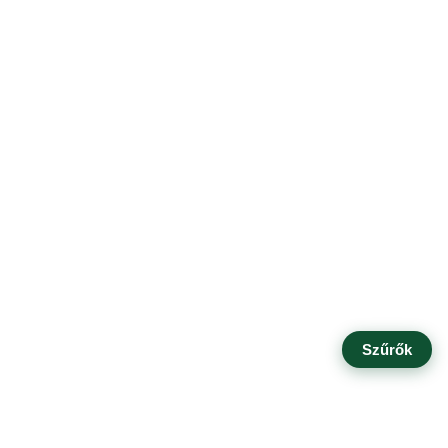
Szűrők