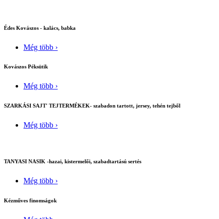
Édes Kovászos - kalács, babka
Még több ›
Kovászos Péksütik
Még több ›
SZARKÁSI SAJT' TEJTERMÉKEK- szabadon tartott, jersey, tehén tejből
Még több ›
TANYASI NASIK -hazai, kistermelői, szabadtartású sertés
Még több ›
Kézműves finomságok