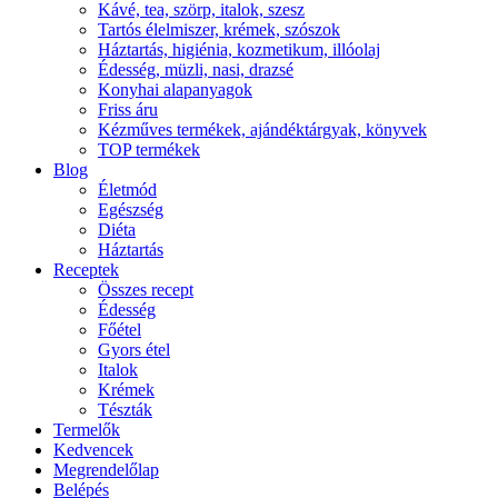
Kávé, tea, szörp, italok, szesz
Tartós élelmiszer, krémek, szószok
Háztartás, higiénia, kozmetikum, illóolaj
Édesség, müzli, nasi, drazsé
Konyhai alapanyagok
Friss áru
Kézműves termékek, ajándéktárgyak, könyvek
TOP termékek
Blog
Életmód
Egészség
Diéta
Háztartás
Receptek
Összes recept
Édesség
Főétel
Gyors étel
Italok
Krémek
Tészták
Termelők
Kedvencek
Megrendelőlap
Belépés