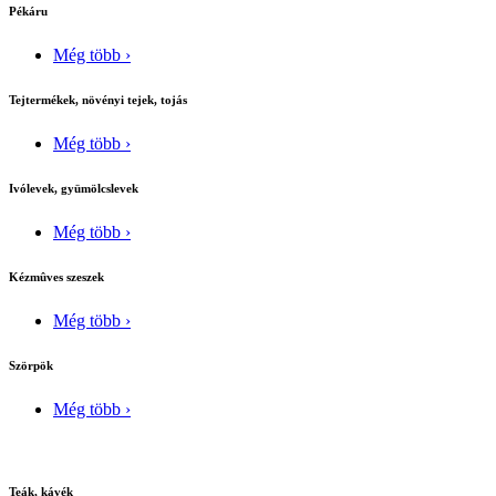
Pékáru
Még több ›
Tejtermékek, növényi tejek, tojás
Még több ›
Ivólevek, gyümölcslevek
Még több ›
Kézmûves szeszek
Még több ›
Szörpök
Még több ›
Teák, kávék