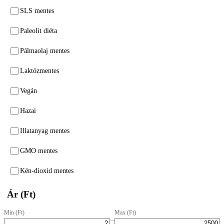
SLS mentes
Paleolit diéta
Pálmaolaj mentes
Laktózmentes
Vegán
Hazai
Illatanyag mentes
GMO mentes
Kén-dioxid mentes
Ár (Ft)
Min (Ft)
Max (Ft)
–