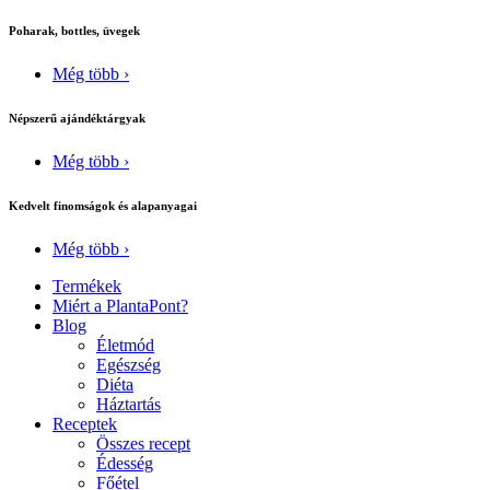
Poharak, bottles, üvegek
Még több ›
Népszerű ajándéktárgyak
Még több ›
Kedvelt finomságok és alapanyagai
Még több ›
Termékek
Miért a PlantaPont?
Blog
Életmód
Egészség
Diéta
Háztartás
Receptek
Összes recept
Édesség
Főétel