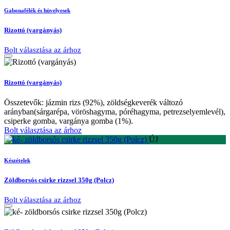
Gabonafélék és hüvelyesek
Rizottó (vargányás)
Bolt választása az árhoz
Rizottó (vargányás)
Összetevők: jázmin rizs (92%), zöldségkeverék változó
arányban(sárgarépa, vöröshagyma, póréhagyma, petrezselyemlevél),
csiperke gomba, vargánya gomba (1%).
Bolt választása az árhoz
ÚJ
Készételek
Zöldborsós csirke rizzsel 350g (Polcz)
Bolt választása az árhoz