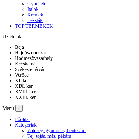
Gyors étel
Italok
Krémek
Tészták
TOP TERMÉKEK
Üzleteink
Baja
Hajdúszoboszló
Hódmezõvásárhely
Kecskemét
Székesfehérvár
Verőce
XI. ker.
XIX. ker.
XVIII. ker.
XXIII. ker.
Menü
×
Főoldal
Kategóriák
Zöldség, gyümölcs, hentesáru
Tej, tojás, méz, pékáru