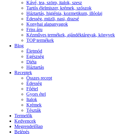
Kávé, tea, szörp, italok, szesz
Tartós élelmiszer, krémek, szószok
Háztartás, higiénia, kozmetikum, illóolaj
Édesség, müzli, nasi, drazsé
Konyhai alapanyagok
Friss áru
Kézműves termékek, ajándéktárgyak, könyvek
TOP termékek
Blog
Életmód
Egészség
Diéta
Háztartás
Receptek
Összes recept
Édesség
Főétel
Gyors étel
Italok
Krémek
Tészták
Termelők
Kedvencek
Megrendelőlap
Belépés