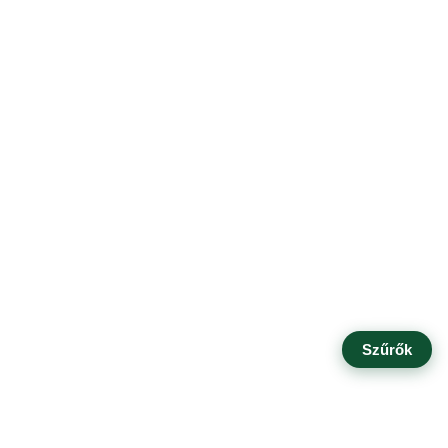
Szűrők