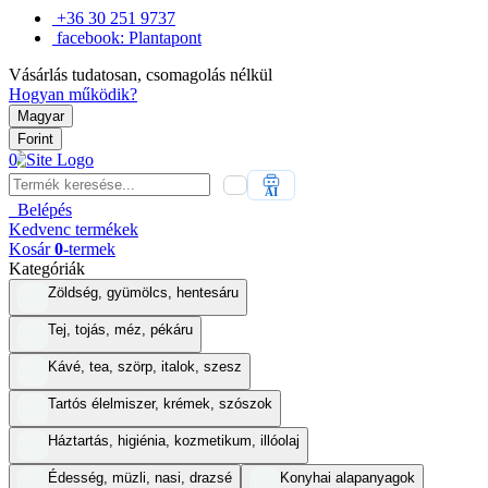
+36 30 251 9737
facebook: Plantapont
Vásárlás tudatosan, csomagolás nélkül
Hogyan működik?
Magyar
Forint
0
AI
Belépés
Kedvenc
termékek
Kosár
0
-termek
Kategóriák
Zöldség, gyümölcs, hentesáru
Tej, tojás, méz, pékáru
Kávé, tea, szörp, italok, szesz
Tartós élelmiszer, krémek, szószok
Háztartás, higiénia, kozmetikum, illóolaj
Édesség, müzli, nasi, drazsé
Konyhai alapanyagok