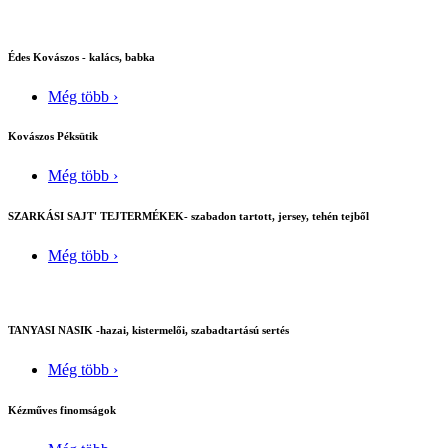
Édes Kovászos - kalács, babka
Még több ›
Kovászos Péksütik
Még több ›
SZARKÁSI SAJT' TEJTERMÉKEK- szabadon tartott, jersey, tehén tejből
Még több ›
TANYASI NASIK -hazai, kistermelői, szabadtartású sertés
Még több ›
Kézműves finomságok