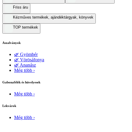
Friss áru
Kézműves termékek, ajándéktárgyak, könyvek
TOP termékek
Aszalványok
🌿 Gyömbér
🌿 Vörösáfonya
🌿 Ananász
Még több ›
Gabonafélék és hüvelyesek
Még több ›
Lekvárok
Még több ›