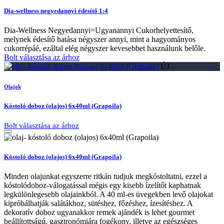
Dia-wellness negyedannyi édesítő 1:4
Dia-Wellness Negyedannyi=Ugyanannyi Cukorhelyettesítő,
melynek édesítő hatása négyszer annyi, mint a hagyományos
cukorrépáé, ezáltal elég négyszer kevesebbet használunk belőle.
Bolt választása az árhoz
ÚJ
Olajok
Kóstoló doboz (olajos) 6x40ml (Grapoila)
Bolt választása az árhoz
Kóstoló doboz (olajos) 6x40ml (Grapoila)
Minden olajunkat egyszerre ritkán tudjuk megkóstoltatni, ezzel a
kóstolódoboz-válogatással mégis egy kisebb ízelítőt kaphatnak
legkülönlegesebb olajainkból. A 40 ml-es üvegekben levő olajokat
kipróbálhatják salátákhoz, sütéshez, főzéshez, ízesítéshez. A
dekoratív doboz ugyanakkor remek ajándék is lehet gourmet
beállítottságú, gasztronómiára fogékony, illetve az egészséges