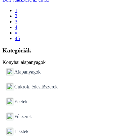
1
2
3
4
»
45
Kategóriák
Konyhai alapanyagok
Alapanyagok
Cukrok, édesítõszerek
Ecetek
Fûszerek
Lisztek