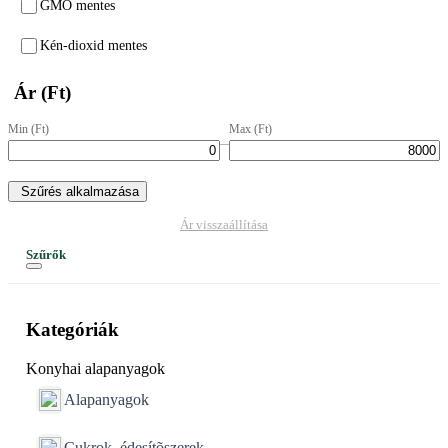
GMO mentes
Kén-dioxid mentes
Ár (Ft)
Min (Ft)
Max (Ft)
–
Szűrés alkalmazása
Ár visszaállítása
Szűrők
Kategóriák
Konyhai alapanyagok
Alapanyagok
Cukrok, édesítõszerek