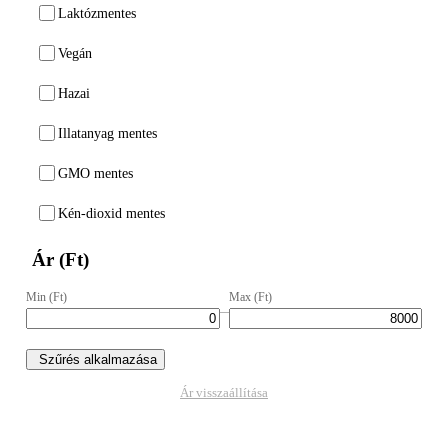
Laktózmentes
Vegán
Hazai
Illatanyag mentes
GMO mentes
Kén-dioxid mentes
Ár (Ft)
Min (Ft)
Max (Ft)
–
Szűrés alkalmazása
Ár visszaállítása