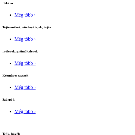
Pékáru
Még több ›
Tejtermékek, növényi tejek, tojás
Még több ›
Ivólevek, gyümölcslevek
Még több ›
Kézmûves szeszek
Még több ›
Szörpök
Még több ›
Teák, kávék