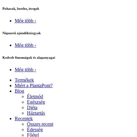
Poharak, bottles, üvegek
Még több ›
Népszerű ajándéktárgyak
Még több ›
Kedvelt finomságok és alapanyagai
Még több ›
Termékek
Miért a PlantaPont?
Blog
Életmód
Egészség
Diéta
Háztartás
Receptek
Összes recept
Édesség
Főétel