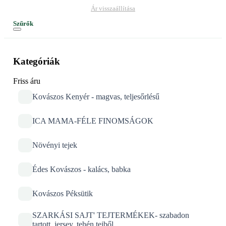
Ár visszaállítása
Szűrők
Kategóriák
Friss áru
Kovászos Kenyér - magvas, teljesőrlésű
ICA MAMA-FÉLE FINOMSÁGOK
Növényi tejek
Édes Kovászos - kalács, babka
Kovászos Péksütik
SZARKÁSI SAJT' TEJTERMÉKEK- szabadon
tartott, jersey, tehén tejből