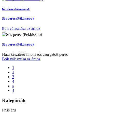
Kézműves finomságok
Sós perec (Pékbisztro)
Bolt választása az árhoz
Sós perec (Pékbisztro)
Házi készítésű finom sós csurgatott perec
Bolt választása az árhoz
1
2
3
4
»
4
Kategóriák
Friss áru