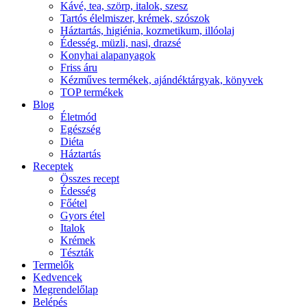
Kávé, tea, szörp, italok, szesz
Tartós élelmiszer, krémek, szószok
Háztartás, higiénia, kozmetikum, illóolaj
Édesség, müzli, nasi, drazsé
Konyhai alapanyagok
Friss áru
Kézműves termékek, ajándéktárgyak, könyvek
TOP termékek
Blog
Életmód
Egészség
Diéta
Háztartás
Receptek
Összes recept
Édesség
Főétel
Gyors étel
Italok
Krémek
Tészták
Termelők
Kedvencek
Megrendelőlap
Belépés