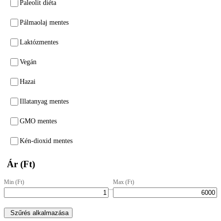
Paleolit diéta
Pálmaolaj mentes
Laktózmentes
Vegán
Hazai
Illatanyag mentes
GMO mentes
Kén-dioxid mentes
Ár (Ft)
Min (Ft)
Max (Ft)
–
Szűrés alkalmazása