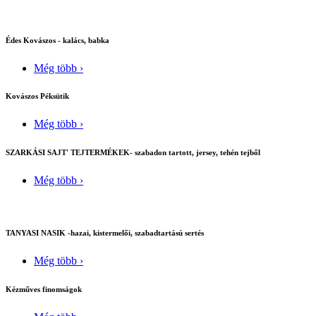
Édes Kovászos - kalács, babka
Még több ›
Kovászos Péksütik
Még több ›
SZARKÁSI SAJT' TEJTERMÉKEK- szabadon tartott, jersey, tehén tejből
Még több ›
TANYASI NASIK -hazai, kistermelői, szabadtartású sertés
Még több ›
Kézműves finomságok