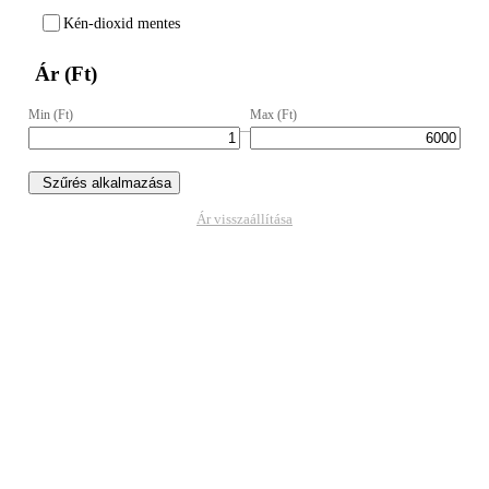
Kén-dioxid mentes
Ár (Ft)
Min (Ft)
Max (Ft)
–
Szűrés alkalmazása
Ár visszaállítása