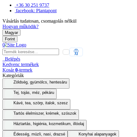
+36 30 251 9737
facebook: Plantapont
Vásárlás tudatosan, csomagolás nélkül
Hogyan működik?
Magyar
Forint
0
AI
Belépés
Kedvenc
termékek
Kosár
0
-termek
Kategóriák
Zöldség, gyümölcs, hentesáru
Tej, tojás, méz, pékáru
Kávé, tea, szörp, italok, szesz
Tartós élelmiszer, krémek, szószok
Háztartás, higiénia, kozmetikum, illóolaj
Édesség, müzli, nasi, drazsé
Konyhai alapanyagok