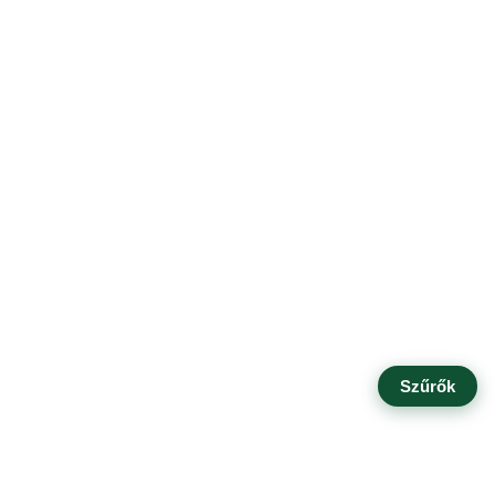
Szűrők