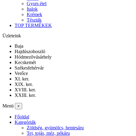
Gyors étel
Italok
Krémek
Tészták
TOP TERMÉKEK
Üzleteink
Baja
Hajdúszoboszló
Hódmezõvásárhely
Kecskemét
Székesfehérvár
Verőce
XI. ker.
XIX. ker.
XVIII. ker.
XXIII. ker.
Menü
×
Főoldal
Kategóriák
Zöldség, gyümölcs, hentesáru
Tej, tojás, méz, pékáru