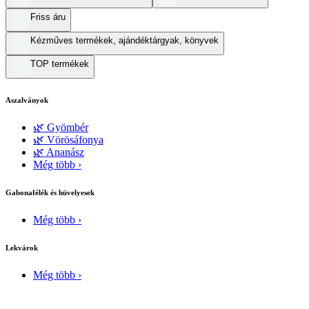
Friss áru
Kézműves termékek, ajándéktárgyak, könyvek
TOP termékek
Aszalványok
🌿 Gyömbér
🌿 Vörösáfonya
🌿 Ananász
Még több ›
Gabonafélék és hüvelyesek
Még több ›
Lekvárok
Még több ›