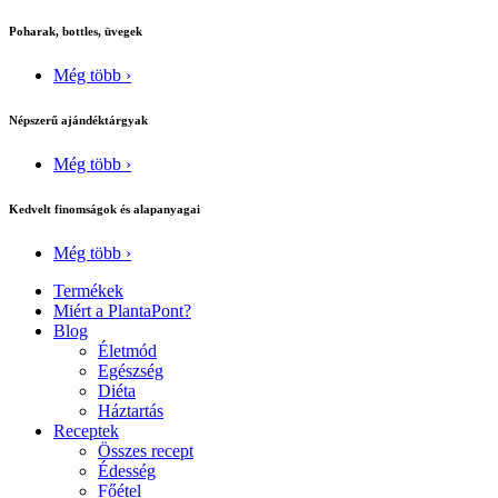
Poharak, bottles, üvegek
Még több ›
Népszerű ajándéktárgyak
Még több ›
Kedvelt finomságok és alapanyagai
Még több ›
Termékek
Miért a PlantaPont?
Blog
Életmód
Egészség
Diéta
Háztartás
Receptek
Összes recept
Édesség
Főétel