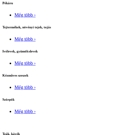
Pékáru
Még több ›
Tejtermékek, növényi tejek, tojás
Még több ›
Ivólevek, gyümölcslevek
Még több ›
Kézmûves szeszek
Még több ›
Szörpök
Még több ›
Teák, kávék