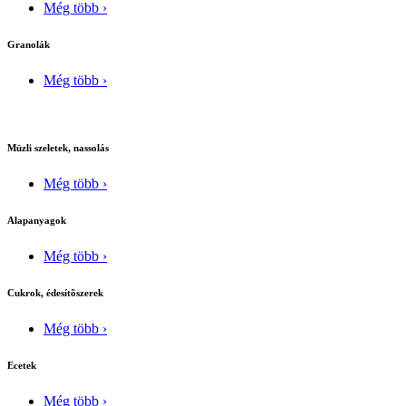
Még több ›
Granolák
Még több ›
Müzli szeletek, nassolás
Még több ›
Alapanyagok
Még több ›
Cukrok, édesítõszerek
Még több ›
Ecetek
Még több ›