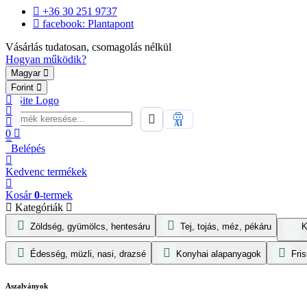
+36 30 251 9737
facebook: Plantapont
Vásárlás tudatosan, csomagolás nélkül
Hogyan működik?
Magyar
Forint
AI
0
Belépés
Kedvenc
termékek
Kosár
0
-termek
Kategóriák
Zöldség, gyümölcs, hentesáru
Tej, tojás, méz, pékáru
K
Édesség, müzli, nasi, drazsé
Konyhai alapanyagok
Fris
Aszalványok