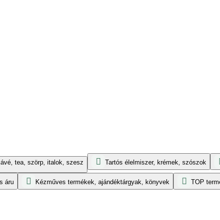
ávé, tea, szörp, italok, szesz
Tartós élelmiszer, krémek, szószok
s áru
Kézműves termékek, ajándéktárgyak, könyvek
TOP term