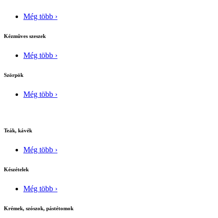
Még több ›
Kézmûves szeszek
Még több ›
Szörpök
Még több ›
Teák, kávék
Még több ›
Készételek
Még több ›
Krémek, szószok, pástétomok