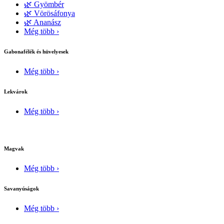
🌿 Gyömbér
🌿 Vörösáfonya
🌿 Ananász
Még több ›
Gabonafélék és hüvelyesek
Még több ›
Lekvárok
Még több ›
Magvak
Még több ›
Savanyúságok
Még több ›