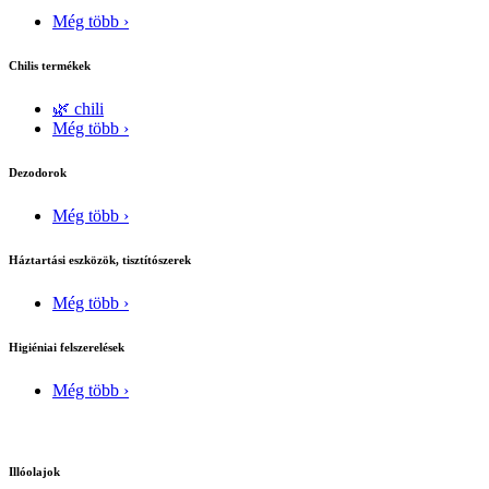
Még több ›
Chilis termékek
🌿 chili
Még több ›
Dezodorok
Még több ›
Háztartási eszközök, tisztítószerek
Még több ›
Higiéniai felszerelések
Még több ›
Illóolajok