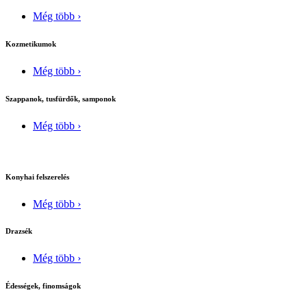
Még több ›
Kozmetikumok
Még több ›
Szappanok, tusfürdők, samponok
Még több ›
Konyhai felszerelés
Még több ›
Drazsék
Még több ›
Édességek, finomságok