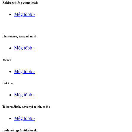
Zöldségek és gyümölcsök
Még több ›
Hentesáru, tanyasi nasi
Még több ›
Mézek
Még több ›
Pékáru
Még több ›
Tejtermékek, növényi tejek, tojás
Még több ›
Ivólevek, gyümölcslevek