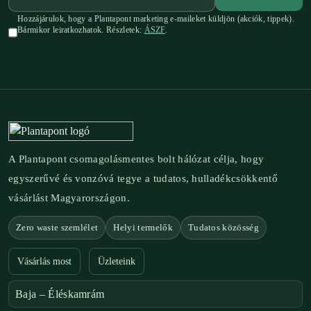
Hozzájárulok, hogy a Plantapont marketing e-maileket küldjön (akciók, tippek).
Bármikor leiratkozhatok. Részletek:
ÁSZF
.
A Plantapont csomagolásmentes bolt hálózat célja, hogy
egyszerűvé és vonzóvá tegye a tudatos, hulladékcsökkentő
vásárlást Magyarországon.
Zero waste szemlélet
Helyi termelők
Tudatos közösség
Vásárlás most
Üzleteink
Baja – Éléskamrám