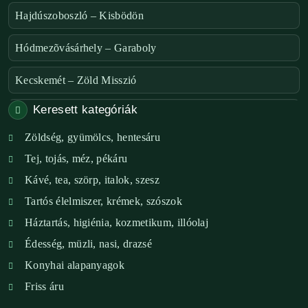
Hajdúszoboszló – Kisbödön
Hódmezõvásárhely – Garaboly
Kecskemét – Zöld Misszió
Keresett kategóriák
Székesfehérvár – Zöld Sarok
Zöldség, gyümölcs, hentesáru
Verőce – Miegymás
Tej, tojás, méz, pékáru
XI. ker. – Lemérem
Kávé, tea, szörp, italok, szesz
Tartós élelmiszer, krémek, szószok
XIX. ker. – Boldog Föld
Háztartás, higiénia, kozmetikum, illóolaj
XVIII. ker. – Eni Mag-ház
Édesség, müzli, nasi, drazsé
Konyhai alapanyagok
XXIII. ker. – Panelpék
Friss áru