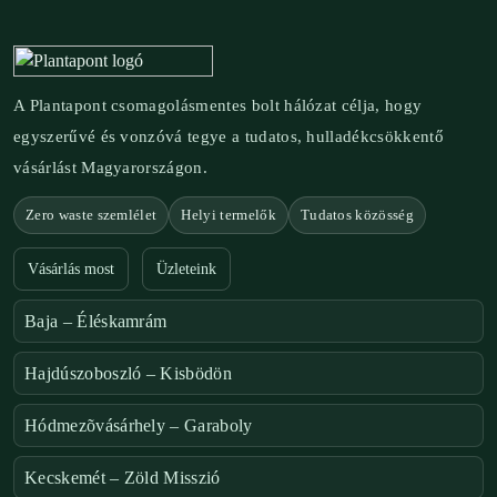
A Plantapont csomagolásmentes bolt hálózat célja, hogy
egyszerűvé és vonzóvá tegye a tudatos, hulladékcsökkentő
vásárlást Magyarországon.
Zero waste szemlélet
Helyi termelők
Tudatos közösség
Vásárlás most
Üzleteink
Baja – Éléskamrám
Hajdúszoboszló – Kisbödön
Hódmezõvásárhely – Garaboly
Kecskemét – Zöld Misszió