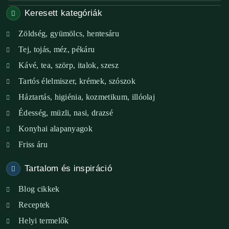
Keresett kategóriák
Székesfehérvár – Zöld Sarok
Zöldség, gyümölcs, hentesáru
Verőce – Miegymás
Tej, tojás, méz, pékáru
XI. ker. – Lemérem
Kávé, tea, szörp, italok, szesz
Tartós élelmiszer, krémek, szószok
XIX. ker. – Boldog Föld
Háztartás, higiénia, kozmetikum, illóolaj
XVIII. ker. – Eni Mag-ház
Édesség, müzli, nasi, drazsé
Konyhai alapanyagok
XXIII. ker. – Panelpék
Friss áru
Tartalom és inspiráció
Blog cikkek
Receptek
Helyi termelők