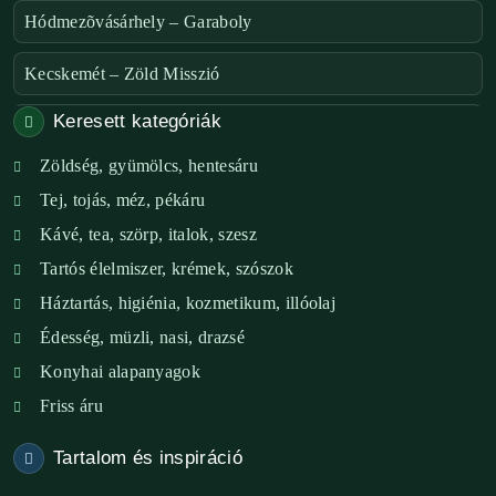
Hódmezõvásárhely – Garaboly
Kecskemét – Zöld Misszió
Keresett kategóriák
Székesfehérvár – Zöld Sarok
Zöldség, gyümölcs, hentesáru
Verőce – Miegymás
Tej, tojás, méz, pékáru
XI. ker. – Lemérem
Kávé, tea, szörp, italok, szesz
Tartós élelmiszer, krémek, szószok
XIX. ker. – Boldog Föld
Háztartás, higiénia, kozmetikum, illóolaj
XVIII. ker. – Eni Mag-ház
Édesség, müzli, nasi, drazsé
Konyhai alapanyagok
XXIII. ker. – Panelpék
Friss áru
Tartalom és inspiráció