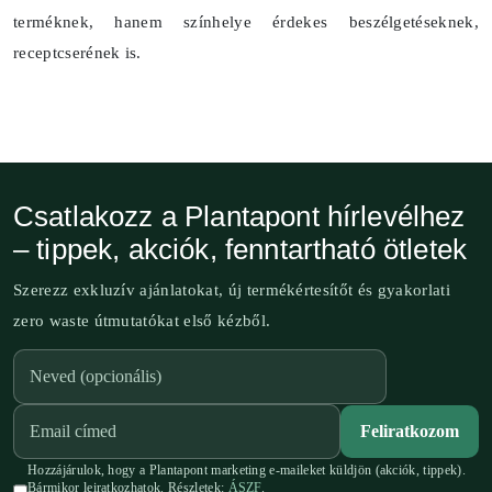
terméknek, hanem színhelye érdekes beszélgetéseknek,
receptcserének is.
Csatlakozz a Plantapont hírlevélhez
– tippek, akciók, fenntartható ötletek
Szerezz exkluzív ajánlatokat, új termékértesítőt és gyakorlati
zero waste útmutatókat első kézből.
Feliratkozom
Hozzájárulok, hogy a Plantapont marketing e-maileket küldjön (akciók, tippek).
Bármikor leiratkozhatok. Részletek:
ÁSZF
.