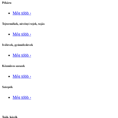
Pékáru
Még több ›
Tejtermékek, növényi tejek, tojás
Még több ›
Ivólevek, gyümölcslevek
Még több ›
Kézmûves szeszek
Még több ›
Szörpök
Még több ›
Teák, kávék