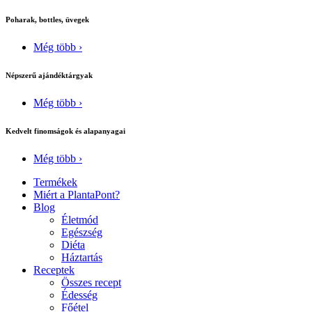
Poharak, bottles, üvegek
Még több ›
Népszerű ajándéktárgyak
Még több ›
Kedvelt finomságok és alapanyagai
Még több ›
Termékek
Miért a PlantaPont?
Blog
Életmód
Egészség
Diéta
Háztartás
Receptek
Összes recept
Édesség
Főétel