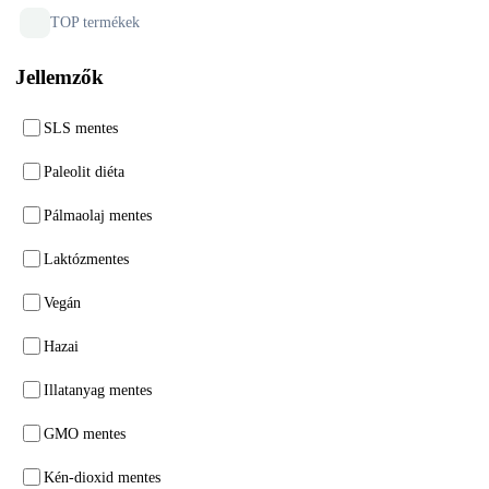
TOP termékek
Jellemzők
SLS mentes
Paleolit diéta
Pálmaolaj mentes
Laktózmentes
Vegán
Hazai
Illatanyag mentes
GMO mentes
Kén-dioxid mentes