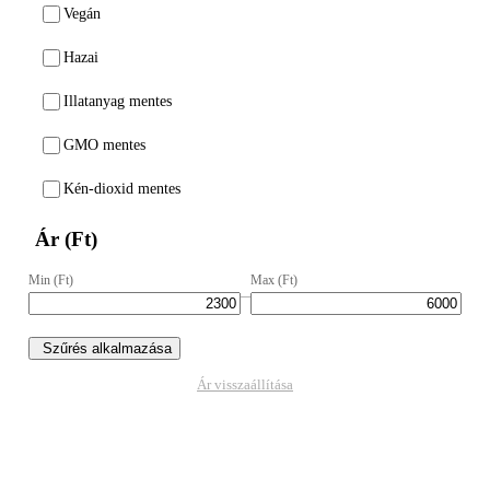
Vegán
Hazai
Illatanyag mentes
GMO mentes
Kén-dioxid mentes
Ár (Ft)
Min (Ft)
Max (Ft)
–
Szűrés alkalmazása
Ár visszaállítása