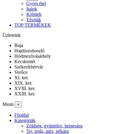
Gyors étel
Italok
Krémek
Tészták
TOP TERMÉKEK
Üzleteink
Baja
Hajdúszoboszló
Hódmezõvásárhely
Kecskemét
Székesfehérvár
Verőce
XI. ker.
XIX. ker.
XVIII. ker.
XXIII. ker.
Menü
×
Főoldal
Kategóriák
Zöldség, gyümölcs, hentesáru
Tej, tojás, méz, pékáru