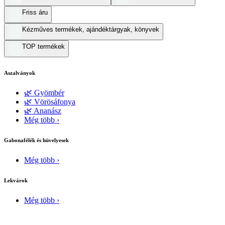
Friss áru
Kézműves termékek, ajándéktárgyak, könyvek
TOP termékek
Aszalványok
🌿 Gyömbér
🌿 Vörösáfonya
🌿 Ananász
Még több ›
Gabonafélék és hüvelyesek
Még több ›
Lekvárok
Még több ›