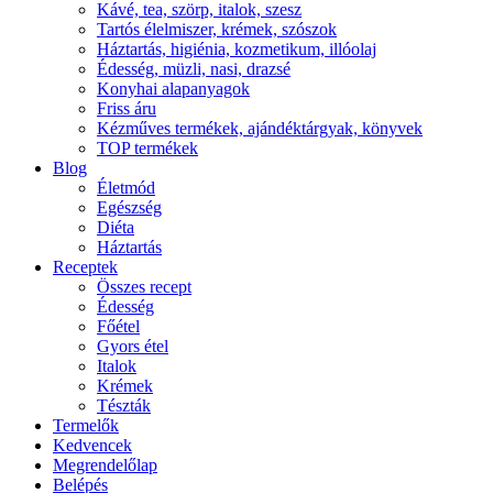
Kávé, tea, szörp, italok, szesz
Tartós élelmiszer, krémek, szószok
Háztartás, higiénia, kozmetikum, illóolaj
Édesség, müzli, nasi, drazsé
Konyhai alapanyagok
Friss áru
Kézműves termékek, ajándéktárgyak, könyvek
TOP termékek
Blog
Életmód
Egészség
Diéta
Háztartás
Receptek
Összes recept
Édesség
Főétel
Gyors étel
Italok
Krémek
Tészták
Termelők
Kedvencek
Megrendelőlap
Belépés