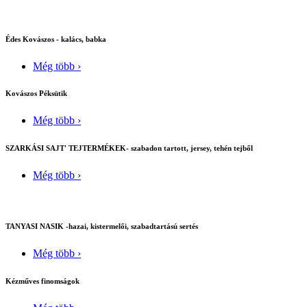
Édes Kovászos - kalács, babka
Még több ›
Kovászos Péksütik
Még több ›
SZARKÁSI SAJT' TEJTERMÉKEK- szabadon tartott, jersey, tehén tejből
Még több ›
TANYASI NASIK -hazai, kistermelői, szabadtartású sertés
Még több ›
Kézműves finomságok