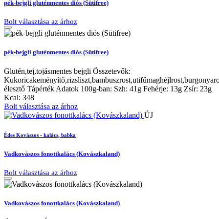
pék-bejgli gluténmentes diós (Sütifree)
Bolt választása az árhoz
pék-bejgli gluténmentes diós (Sütifree)
Glutén,tej,tojásmentes bejgli Összetevők:
Kukoricakeményítő,rizsliszt,bambuszrost,utifűmaghéjlrost,burgonyarost
élesztő Tápérték Adatok 100g-ban: Szh: 41g Fehérje: 13g Zsír: 23g
Kcal: 348
Bolt választása az árhoz
ÚJ
Édes Kovászos - kalács, babka
Vadkovászos fonottkalács (Kovászkaland)
Bolt választása az árhoz
Vadkovászos fonottkalács (Kovászkaland)