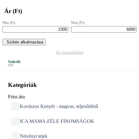
Ár (Ft)
Min (Ft)
Max (Ft)
–
Szűrés alkalmazása
Ár visszaállítása
Szűrők
Kategóriák
Friss áru
Kovászos Kenyér - magvas, teljesőrlésű
ICA MAMA-FÉLE FINOMSÁGOK
Növényi tejek