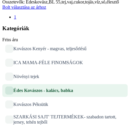
Összetevők: Édeskovász,BL 55,tej,vaj,cukor,tojás,víz,só,élesztő
Bolt választása az árhoz
1
Kategóriák
Friss áru
Kovászos Kenyér - magvas, teljesőrlésű
ICA MAMA-FÉLE FINOMSÁGOK
Növényi tejek
Édes Kovászos - kalács, babka
Kovászos Péksütik
SZARKÁSI SAJT' TEJTERMÉKEK- szabadon tartott,
jersey, tehén tejből