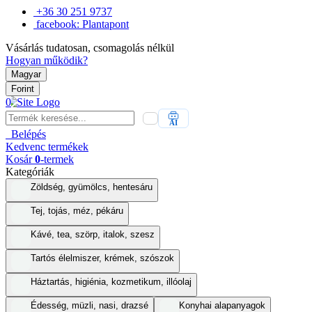
+36 30 251 9737
facebook: Plantapont
Vásárlás tudatosan, csomagolás nélkül
Hogyan működik?
Magyar
Forint
0
AI
Belépés
Kedvenc
termékek
Kosár
0
-termek
Kategóriák
Zöldség, gyümölcs, hentesáru
Tej, tojás, méz, pékáru
Kávé, tea, szörp, italok, szesz
Tartós élelmiszer, krémek, szószok
Háztartás, higiénia, kozmetikum, illóolaj
Édesség, müzli, nasi, drazsé
Konyhai alapanyagok