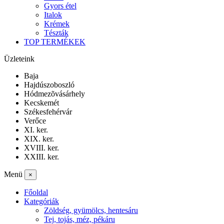
Gyors étel
Italok
Krémek
Tészták
TOP TERMÉKEK
Üzleteink
Baja
Hajdúszoboszló
Hódmezõvásárhely
Kecskemét
Székesfehérvár
Verőce
XI. ker.
XIX. ker.
XVIII. ker.
XXIII. ker.
Menü
×
Főoldal
Kategóriák
Zöldség, gyümölcs, hentesáru
Tej, tojás, méz, pékáru