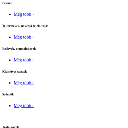
Pékáru
Még több ›
Tejtermékek, növényi tejek, tojás
Még több ›
Ivólevek, gyümölcslevek
Még több ›
Kézmûves szeszek
Még több ›
Szörpök
Még több ›
Teák, kávék