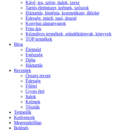
Kávé, tea, szörp, italok, szesz
Tartós élelmiszer, krémek, szószok
Háztartás, higiénia, kozmetikum, illóolaj
Édesség, müzli, nasi, drazsé
Konyhai alapanyagok
Friss áru
Kézműves termékek, ajándéktárgyak, könyvek
TOP termékek
Blog
Életmód
Egészség
Diéta
Háztartás
Receptek
Összes recept
Édesség
Főétel
Gyors étel
Italok
Krémek
Tészták
Termelők
Kedvencek
Megrendelőlap
Belépés