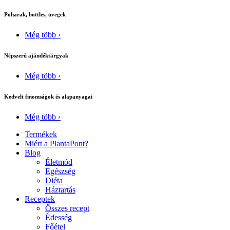
Poharak, bottles, üvegek
Még több ›
Népszerű ajándéktárgyak
Még több ›
Kedvelt finomságok és alapanyagai
Még több ›
Termékek
Miért a PlantaPont?
Blog
Életmód
Egészség
Diéta
Háztartás
Receptek
Összes recept
Édesség
Főétel