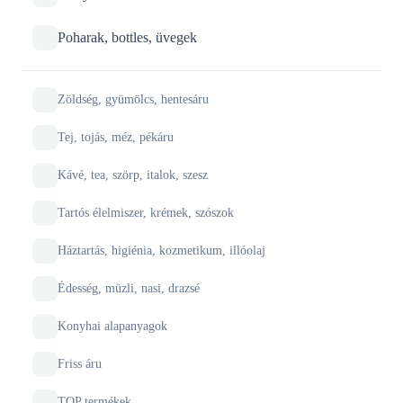
Poharak, bottles, üvegek
Zöldség, gyümölcs, hentesáru
Tej, tojás, méz, pékáru
Kávé, tea, szörp, italok, szesz
Tartós élelmiszer, krémek, szószok
Háztartás, higiénia, kozmetikum, illóolaj
Édesség, müzli, nasi, drazsé
Konyhai alapanyagok
Friss áru
TOP termékek