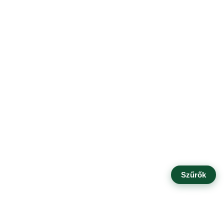
Szűrők