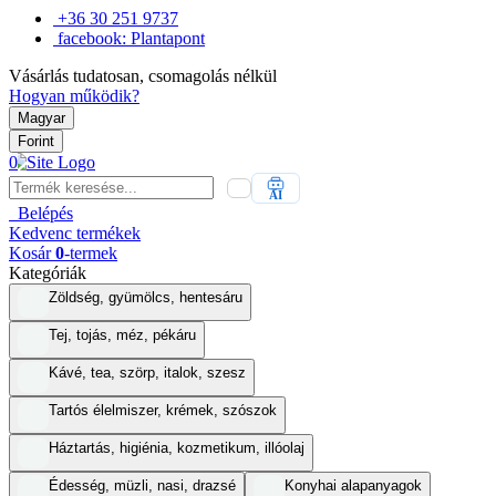
+36 30 251 9737
facebook: Plantapont
Vásárlás tudatosan, csomagolás nélkül
Hogyan működik?
Magyar
Forint
0
AI
Belépés
Kedvenc
termékek
Kosár
0
-termek
Kategóriák
Zöldség, gyümölcs, hentesáru
Tej, tojás, méz, pékáru
Kávé, tea, szörp, italok, szesz
Tartós élelmiszer, krémek, szószok
Háztartás, higiénia, kozmetikum, illóolaj
Édesség, müzli, nasi, drazsé
Konyhai alapanyagok