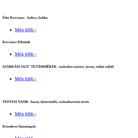
Édes Kovászos - kalács, babka
Még több ›
Kovászos Péksütik
Még több ›
SZARKÁSI SAJT' TEJTERMÉKEK- szabadon tartott, jersey, tehén tejből
Még több ›
TANYASI NASIK -hazai, kistermelői, szabadtartású sertés
Még több ›
Kézműves finomságok