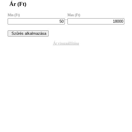
Ár (Ft)
Min (Ft)
Max (Ft)
–
Szűrés alkalmazása
Ár visszaállítása