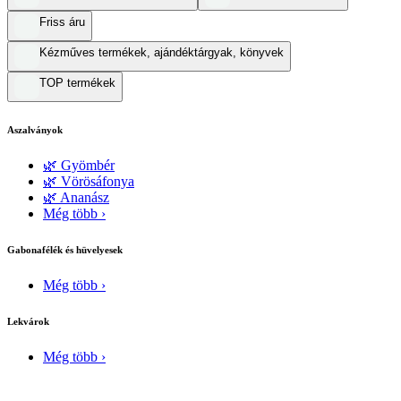
Friss áru
Kézműves termékek, ajándéktárgyak, könyvek
TOP termékek
Aszalványok
🌿 Gyömbér
🌿 Vörösáfonya
🌿 Ananász
Még több ›
Gabonafélék és hüvelyesek
Még több ›
Lekvárok
Még több ›