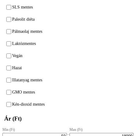
SLS mentes
Paleolit diéta
Pálmaolaj mentes
Laktózmentes
Vegán
Hazai
Illatanyag mentes
GMO mentes
Kén-dioxid mentes
Ár (Ft)
Min (Ft)
Max (Ft)
–