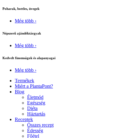
Poharak, bottles, üvegek
Még több ›
Népszerű ajándéktárgyak
Még több ›
Kedvelt finomságok és alapanyagai
Még több ›
Termékek
Miért a PlantaPont?
Blog
Életmód
Egészség
Diéta
Háztartás
Receptek
Összes recept
Édesség
Főétel