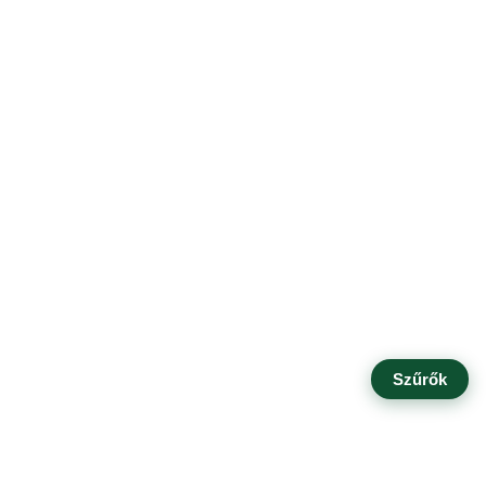
Szűrők