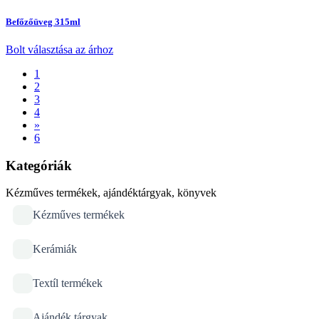
Befőzőüveg 315ml
Bolt választása az árhoz
1
2
3
4
»
6
Kategóriák
Kézműves termékek, ajándéktárgyak, könyvek
Kézműves termékek
Kerámiák
Textíl termékek
Ajándék tárgyak