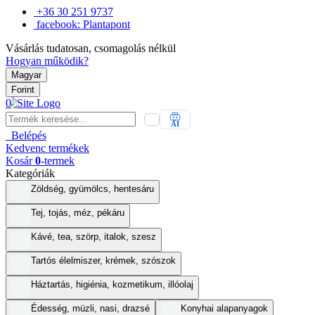
+36 30 251 9737
facebook: Plantapont
Vásárlás tudatosan, csomagolás nélkül
Hogyan működik?
Magyar
Forint
0
AI
Belépés
Kedvenc
termékek
Kosár
0
-termek
Kategóriák
Zöldség, gyümölcs, hentesáru
Tej, tojás, méz, pékáru
Kávé, tea, szörp, italok, szesz
Tartós élelmiszer, krémek, szószok
Háztartás, higiénia, kozmetikum, illóolaj
Édesség, müzli, nasi, drazsé
Konyhai alapanyagok