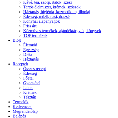
Kávé, tea, szörp, italok, szesz
Tartós élelmiszer, krémek, szószok
Háztartás, higiénia, kozmetikum, illóolaj
Édesség, müzli, nasi, drazsé
Konyhai alapanyagok
Friss áru
Kézműves termékek, ajándéktárgyak, könyvek
TOP termékek
Blog
Életmód
Egészség
Diéta
Háztartás
Receptek
Összes recept
Édesség
Főétel
Gyors étel
Italok
Krémek
Tészták
Termelők
Kedvencek
Megrendelőlap
Belépés