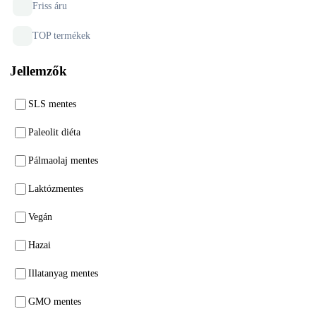
Friss áru
TOP termékek
Jellemzők
SLS mentes
Paleolit diéta
Pálmaolaj mentes
Laktózmentes
Vegán
Hazai
Illatanyag mentes
GMO mentes