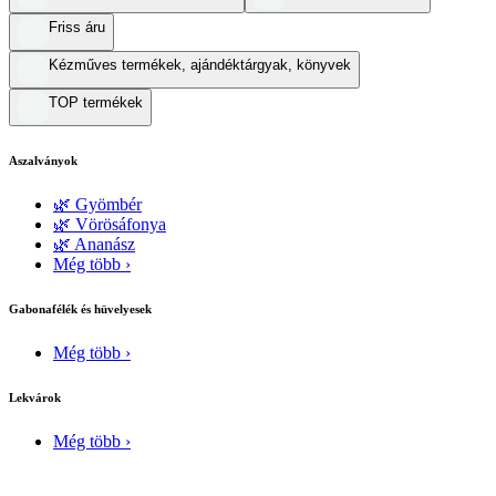
Friss áru
Kézműves termékek, ajándéktárgyak, könyvek
TOP termékek
Aszalványok
🌿 Gyömbér
🌿 Vörösáfonya
🌿 Ananász
Még több ›
Gabonafélék és hüvelyesek
Még több ›
Lekvárok
Még több ›