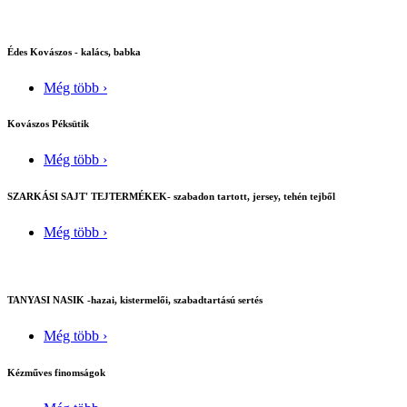
Édes Kovászos - kalács, babka
Még több ›
Kovászos Péksütik
Még több ›
SZARKÁSI SAJT' TEJTERMÉKEK- szabadon tartott, jersey, tehén tejből
Még több ›
TANYASI NASIK -hazai, kistermelői, szabadtartású sertés
Még több ›
Kézműves finomságok