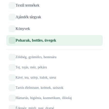
Textíl termékek
Ajándék tárgyak
Könyvek
Poharak, bottles, üvegek
Zöldség, gyümölcs, hentesáru
Tej, tojás, méz, pékáru
Kávé, tea, szörp, italok, szesz
Tartós élelmiszer, krémek, szószok
Háztartás, higiénia, kozmetikum, illóolaj
Édesség, müzli, nasi, drazsé