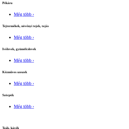
Pékáru
Még több ›
Tejtermékek, növényi tejek, tojás
Még több ›
Ivólevek, gyümölcslevek
Még több ›
Kézmûves szeszek
Még több ›
Szörpök
Még több ›
Teák, kávék