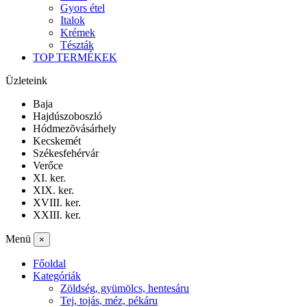
Gyors étel
Italok
Krémek
Tészták
TOP TERMÉKEK
Üzleteink
Baja
Hajdúszoboszló
Hódmezõvásárhely
Kecskemét
Székesfehérvár
Verőce
XI. ker.
XIX. ker.
XVIII. ker.
XXIII. ker.
Menü
×
Főoldal
Kategóriák
Zöldség, gyümölcs, hentesáru
Tej, tojás, méz, pékáru