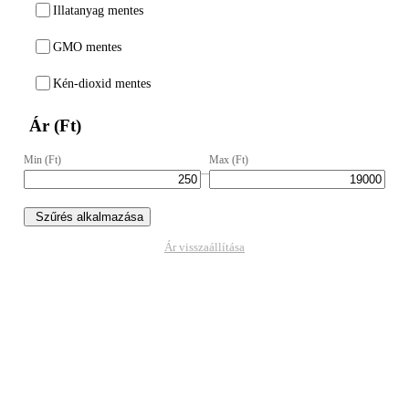
Illatanyag mentes
GMO mentes
Kén-dioxid mentes
Ár (Ft)
Min (Ft)
Max (Ft)
–
Szűrés alkalmazása
Ár visszaállítása