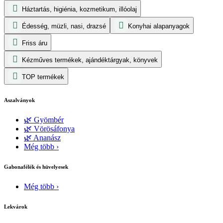
Háztartás, higiénia, kozmetikum, illóolaj
Édesség, müzli, nasi, drazsé
Konyhai alapanyagok
Friss áru
Kézműves termékek, ajándéktárgyak, könyvek
TOP termékek
Aszalványok
🌿 Gyömbér
🌿 Vörösáfonya
🌿 Ananász
Még több ›
Gabonafélék és hüvelyesek
Még több ›
Lekvárok