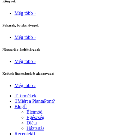
Könyvek
Még több ›
Poharak, bottles, üvegek
Még több ›
Népszerű ajándéktárgyak
Még több ›
Kedvelt finomságok és alapanyagai
Még több ›
Termékek
Miért a PlantaPont?
Blog
Életmód
Egészség
Diéta
Háztartás
Receptek