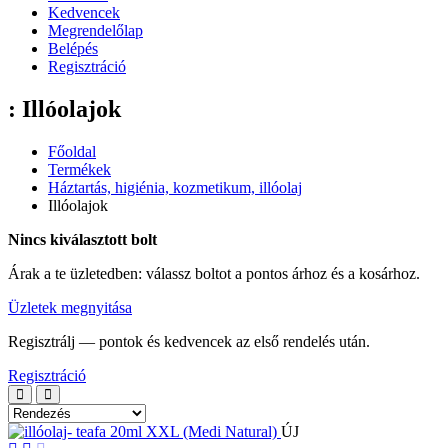
Kedvencek
Megrendelőlap
Belépés
Regisztráció
: Illóolajok
Főoldal
Termékek
Háztartás, higiénia, kozmetikum, illóolaj
Illóolajok
Nincs kiválasztott bolt
Árak a te üzletedben: válassz boltot a pontos árhoz és a kosárhoz.
Üzletek megnyitása
Regisztrálj — pontok és kedvencek az első rendelés után.
Regisztráció
ÚJ