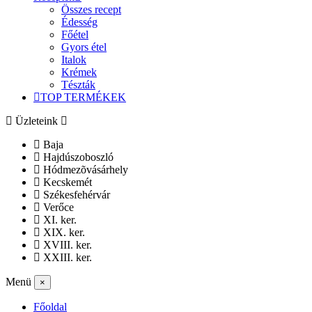
Összes recept
Édesség
Főétel
Gyors étel
Italok
Krémek
Tészták
TOP TERMÉKEK
Üzleteink
Baja
Hajdúszoboszló
Hódmezõvásárhely
Kecskemét
Székesfehérvár
Verőce
XI. ker.
XIX. ker.
XVIII. ker.
XXIII. ker.
Menü
×
Főoldal