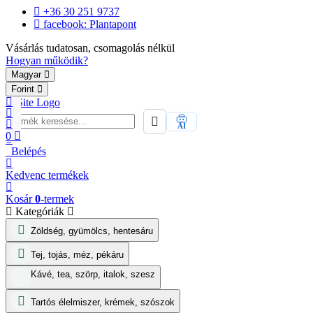
+36 30 251 9737
facebook: Plantapont
Vásárlás tudatosan, csomagolás nélkül
Hogyan működik?
Magyar
Forint
AI
0
Belépés
Kedvenc
termékek
Kosár
0
-termek
Kategóriák
Zöldség, gyümölcs, hentesáru
Tej, tojás, méz, pékáru
Kávé, tea, szörp, italok, szesz
Tartós élelmiszer, krémek, szószok