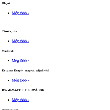
Olajok
Még több ›
Tészták, rizs
Még több ›
Mustárok
Még több ›
Kovászos Kenyér - magvas, teljesőrlésű
Még több ›
ICA MAMA-FÉLE FINOMSÁGOK
Még több ›
Növényi tejek