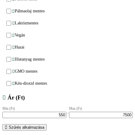
Pálmaolaj mentes
Laktózmentes
Vegán
Hazai
Illatanyag mentes
GMO mentes
Kén-dioxid mentes
Ár (Ft)
Min (Ft)
Max (Ft)
–
Szűrés alkalmazása