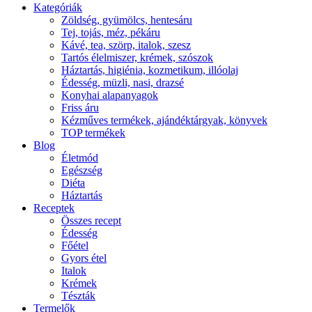
Kategóriák
Zöldség, gyümölcs, hentesáru
Tej, tojás, méz, pékáru
Kávé, tea, szörp, italok, szesz
Tartós élelmiszer, krémek, szószok
Háztartás, higiénia, kozmetikum, illóolaj
Édesség, müzli, nasi, drazsé
Konyhai alapanyagok
Friss áru
Kézműves termékek, ajándéktárgyak, könyvek
TOP termékek
Blog
Életmód
Egészség
Diéta
Háztartás
Receptek
Összes recept
Édesség
Főétel
Gyors étel
Italok
Krémek
Tészták
Termelők