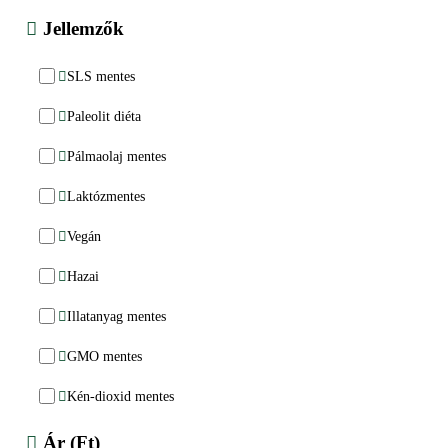
Jellemzők
SLS mentes
Paleolit diéta
Pálmaolaj mentes
Laktózmentes
Vegán
Hazai
Illatanyag mentes
GMO mentes
Kén-dioxid mentes
Ár (Ft)