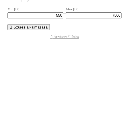
Min (Ft)
Max (Ft)
–
Szűrés alkalmazása
Ár visszaállítása