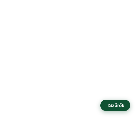
Szűrők