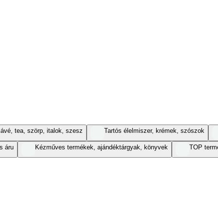
ávé, tea, szörp, italok, szesz
Tartós élelmiszer, krémek, szószok
s áru
Kézműves termékek, ajándéktárgyak, könyvek
TOP term