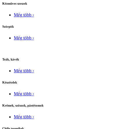
Kézmûves szeszek
Még több ›
Szörpök
Még több ›
Teák, kávék
Még több ›
Készételek
Még több ›
Krémek, szószok, pástétomok
Még több ›
Chilis termékek