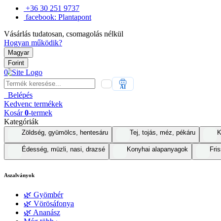
+36 30 251 9737
facebook: Plantapont
Vásárlás tudatosan, csomagolás nélkül
Hogyan működik?
Magyar
Forint
0
AI
Belépés
Kedvenc
termékek
Kosár
0
-termek
Kategóriák
Zöldség, gyümölcs, hentesáru
Tej, tojás, méz, pékáru
K
Édesség, müzli, nasi, drazsé
Konyhai alapanyagok
Fris
Aszalványok
🌿 Gyömbér
🌿 Vörösáfonya
🌿 Ananász