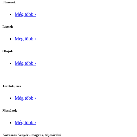
Fûszerek
Még több ›
Lisztek
Még több ›
Olajok
Még több ›
Tészták, rizs
Még több ›
Mustárok
Még több ›
Kovászos Kenyér - magvas, teljesőrlésű