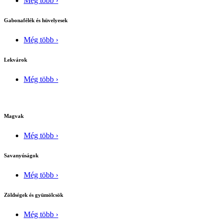
Még több ›
Gabonafélék és hüvelyesek
Még több ›
Lekvárok
Még több ›
Magvak
Még több ›
Savanyúságok
Még több ›
Zöldségek és gyümölcsök
Még több ›