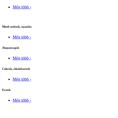
Még több ›
Müzli szeletek, nassolás
Még több ›
Alapanyagok
Még több ›
Cukrok, édesítõszerek
Még több ›
Ecetek
Még több ›