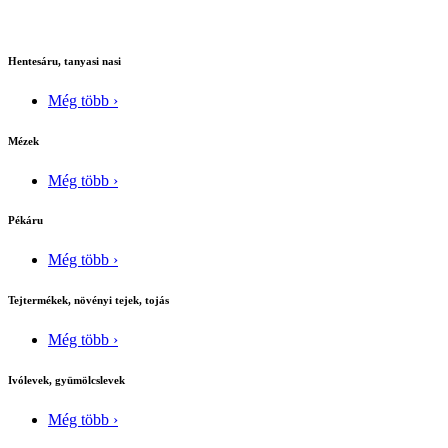
Hentesáru, tanyasi nasi
Még több ›
Mézek
Még több ›
Pékáru
Még több ›
Tejtermékek, növényi tejek, tojás
Még több ›
Ivólevek, gyümölcslevek
Még több ›