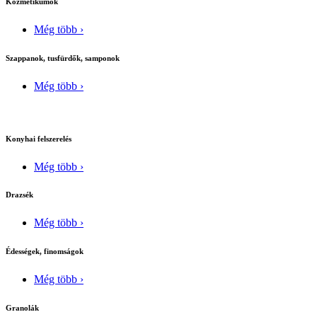
Kozmetikumok
Még több ›
Szappanok, tusfürdők, samponok
Még több ›
Konyhai felszerelés
Még több ›
Drazsék
Még több ›
Édességek, finomságok
Még több ›
Granolák