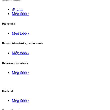
🌿 chili
Még több ›
Dezodorok
Még több ›
Háztartási eszközök, tisztítószerek
Még több ›
Higiéniai felszerelések
Még több ›
Illóolajok
Még több ›