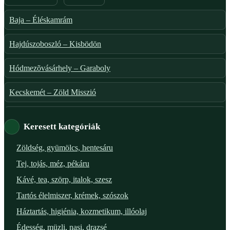
Baja – Éléskamrám
Hajdúszoboszló – Kisbödön
Hódmezõvásárhely – Garaboly
Kecskemét – Zöld Misszió
Székesfehérvár – Zöld Sarok
Keresett kategóriák
Verőce – Miegymás
Zöldség, gyümölcs, hentesáru
Tej, tojás, méz, pékáru
XI. ker. – Lemérem
Kávé, tea, szörp, italok, szesz
XIX. ker. – Boldog Föld
Tartós élelmiszer, krémek, szószok
Háztartás, higiénia, kozmetikum, illóolaj
XVIII. ker. – Eni Mag-ház
Édesség, müzli, nasi, drazsé