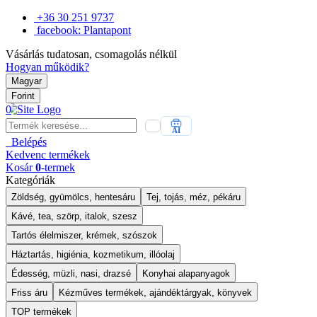
+36 30 251 9737
facebook: Plantapont
Vásárlás tudatosan, csomagolás nélkül
Hogyan működik?
Magyar
Forint
0
AI
Belépés
Kedvenc
termékek
Kosár
0
-termek
Kategóriák
Zöldség, gyümölcs, hentesáru
Tej, tojás, méz, pékáru
Kávé, tea, szörp, italok, szesz
Tartós élelmiszer, krémek, szószok
Háztartás, higiénia, kozmetikum, illóolaj
Édesség, müzli, nasi, drazsé
Konyhai alapanyagok
Friss áru
Kézműves termékek, ajándéktárgyak, könyvek
TOP termékek