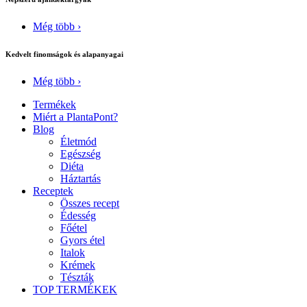
Még több ›
Kedvelt finomságok és alapanyagai
Még több ›
Termékek
Miért a PlantaPont?
Blog
Életmód
Egészség
Diéta
Háztartás
Receptek
Összes recept
Édesség
Főétel
Gyors étel
Italok
Krémek
Tészták
TOP TERMÉKEK