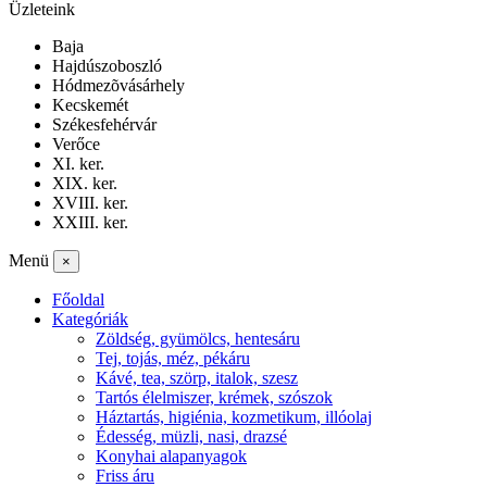
Üzleteink
Baja
Hajdúszoboszló
Hódmezõvásárhely
Kecskemét
Székesfehérvár
Verőce
XI. ker.
XIX. ker.
XVIII. ker.
XXIII. ker.
Menü
×
Főoldal
Kategóriák
Zöldség, gyümölcs, hentesáru
Tej, tojás, méz, pékáru
Kávé, tea, szörp, italok, szesz
Tartós élelmiszer, krémek, szószok
Háztartás, higiénia, kozmetikum, illóolaj
Édesség, müzli, nasi, drazsé
Konyhai alapanyagok
Friss áru