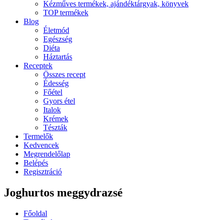
Kézműves termékek, ajándéktárgyak, könyvek
TOP termékek
Blog
Életmód
Egészség
Diéta
Háztartás
Receptek
Összes recept
Édesség
Főétel
Gyors étel
Italok
Krémek
Tészták
Termelők
Kedvencek
Megrendelőlap
Belépés
Regisztráció
Joghurtos meggydrazsé
Főoldal