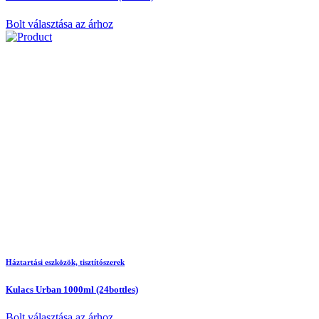
Bolt választása az árhoz
Háztartási eszközök, tisztítószerek
Kulacs Urban 1000ml (24bottles)
Bolt választása az árhoz