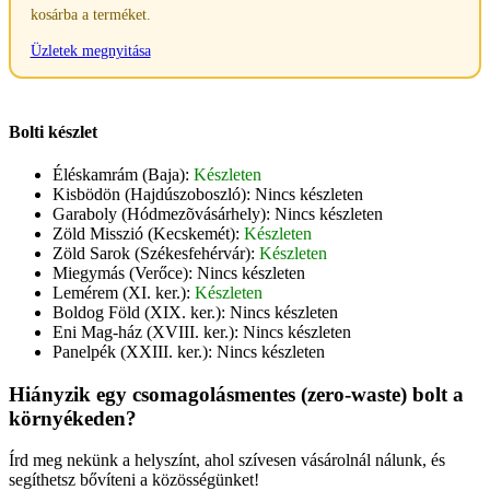
kosárba a terméket.
Üzletek megnyitása
Bolti készlet
Éléskamrám (Baja):
Készleten
Kisbödön (Hajdúszoboszló):
Nincs készleten
Garaboly (Hódmezõvásárhely):
Nincs készleten
Zöld Misszió (Kecskemét):
Készleten
Zöld Sarok (Székesfehérvár):
Készleten
Miegymás (Verőce):
Nincs készleten
Lemérem (XI. ker.):
Készleten
Boldog Föld (XIX. ker.):
Nincs készleten
Eni Mag-ház (XVIII. ker.):
Nincs készleten
Panelpék (XXIII. ker.):
Nincs készleten
Hiányzik egy csomagolásmentes (zero-waste) bolt a
környékeden?
Írd meg nekünk a helyszínt, ahol szívesen vásárolnál nálunk, és
segíthetsz bővíteni a közösségünket!