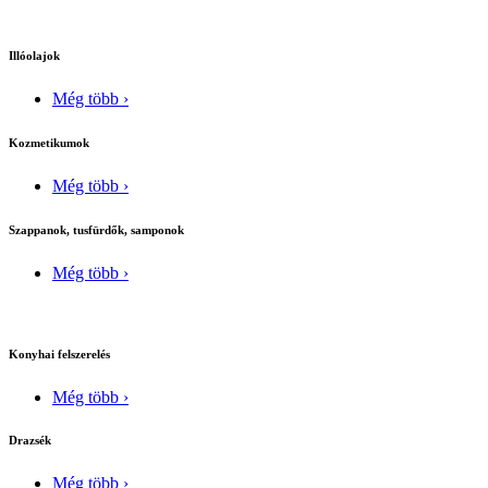
Illóolajok
Még több ›
Kozmetikumok
Még több ›
Szappanok, tusfürdők, samponok
Még több ›
Konyhai felszerelés
Még több ›
Drazsék
Még több ›