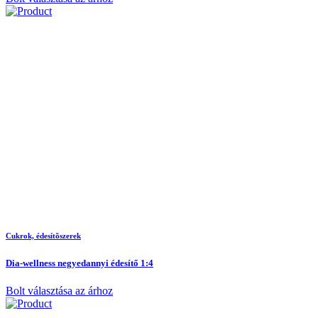
Cukrok, édesítõszerek
Dia-wellness negyedannyi édesítő 1:4
Bolt választása az árhoz