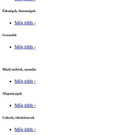
Édességek, finomságok
Még több ›
Granolák
Még több ›
Müzli szeletek, nassolás
Még több ›
Alapanyagok
Még több ›
Cukrok, édesítõszerek
Még több ›