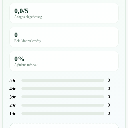
0,0/5
Átlagos elégedettség
0
Beküldött vélemény
0%
Ajánlaná másnak
0
5★
0
4★
0
3★
0
2★
0
1★