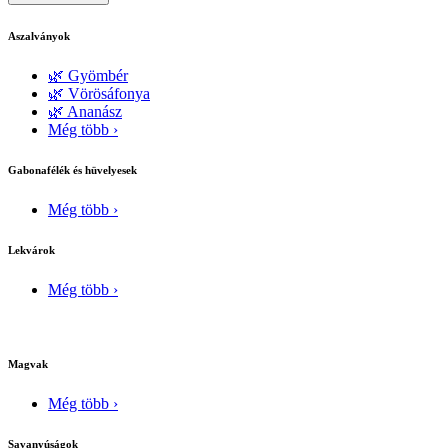
Aszalványok
🌿 Gyömbér
🌿 Vörösáfonya
🌿 Ananász
Még több ›
Gabonafélék és hüvelyesek
Még több ›
Lekvárok
Még több ›
Magvak
Még több ›
Savanyúságok