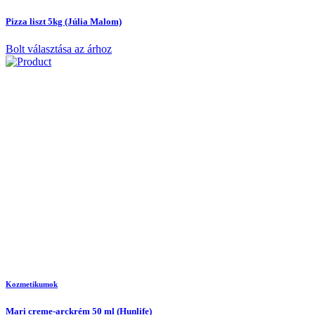
Pizza liszt 5kg (Júlia Malom)
Bolt választása az árhoz
Kozmetikumok
Mari creme-arckrém 50 ml (Hunlife)