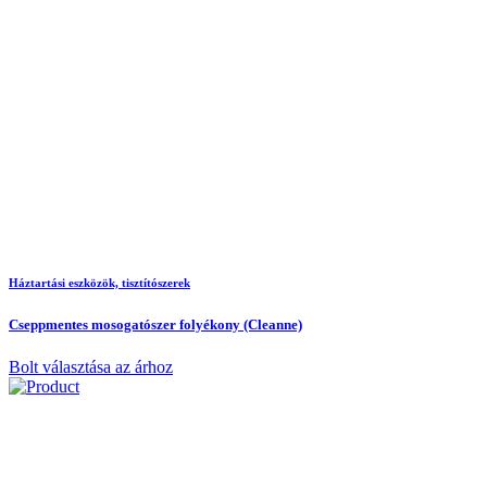
Háztartási eszközök, tisztítószerek
Cseppmentes mosogatószer folyékony (Cleanne)
Bolt választása az árhoz