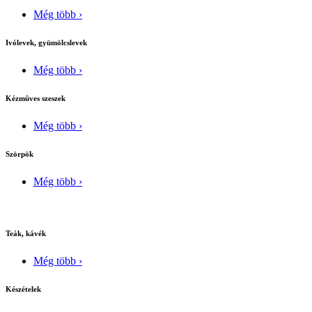
Még több ›
Ivólevek, gyümölcslevek
Még több ›
Kézmûves szeszek
Még több ›
Szörpök
Még több ›
Teák, kávék
Még több ›
Készételek