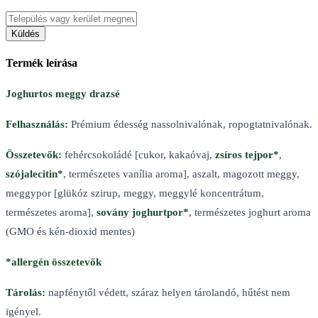
Küldés
Termék leírása
Joghurtos meggy drazsé
Felhasználás:
Prémium édesség nassolnivalónak, ropogtatnivalónak.
Összetevők:
fehércsokoládé [cukor, kakaóvaj,
zsíros tejpor*
,
szójalecitin*
, természetes vanília aroma], aszalt, magozott meggy,
meggypor [glükóz szirup, meggy, meggylé koncentrátum,
természetes aroma],
sovány joghurtpor*
, természetes joghurt aroma
(GMO és kén-dioxid mentes)
*allergén összetevők
Tárolás:
napfénytől védett, száraz helyen tárolandó, hűtést nem
igényel.