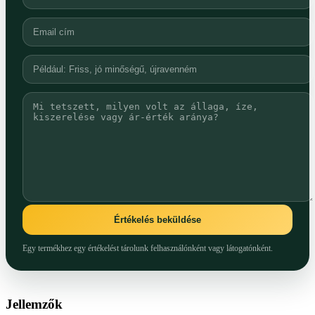
Értékelés beküldése
Egy termékhez egy értékelést tárolunk felhasználónként vagy látogatónként.
Jellemzők