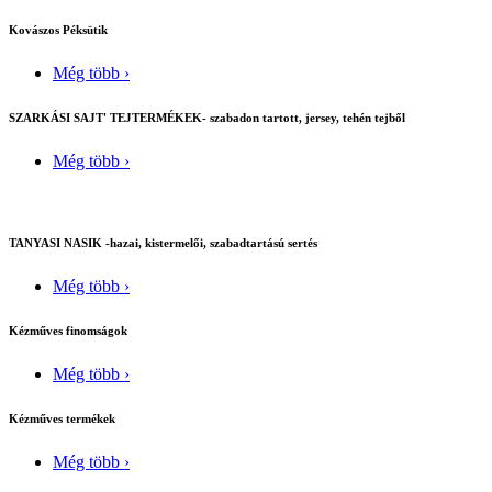
Kovászos Péksütik
Még több ›
SZARKÁSI SAJT' TEJTERMÉKEK- szabadon tartott, jersey, tehén tejből
Még több ›
TANYASI NASIK -hazai, kistermelői, szabadtartású sertés
Még több ›
Kézműves finomságok
Még több ›
Kézműves termékek
Még több ›