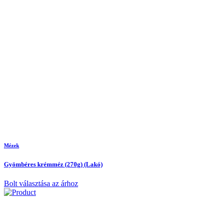
Mézek
Gyömbéres krémméz (270g) (Lakó)
Bolt választása az árhoz