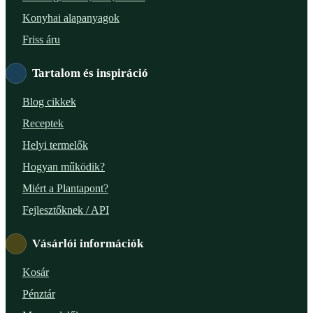
XXIII. ker. – Panelpék
Konyhai alapanyagok
Friss áru
Tartalom és inspiráció
Blog cikkek
Receptek
Helyi termelők
Hogyan működik?
Miért a Plantapont?
Fejlesztőknek / API
Vásárlói információk
Kosár
Pénztár