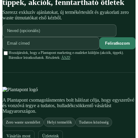
tippek, akciók, fenntartható ötletek
Szerezz exkluzív ajánlatokat, új termékértesítőt és gyakorlati zero
waste útmutatókat első kézből.
Feliratkozom
Hozzájárulok, hogy a Plantapont marketing e-maileket küldjön (akciók, tippek).
Bármikor leiratkozhatok. Részletek:
ÁSZF
.
A Plantapont csomagolásmentes bolt hálózat célja, hogy egyszerűvé
és vonzóvá tegye a tudatos, hulladékcsökkentő vásárlást
Magyarországon.
Zero waste szemlélet
Helyi termelők
Tudatos közösség
Vásárlás most
Üzleteink