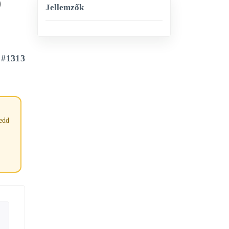
)
Jellemzők
#1313
tedd