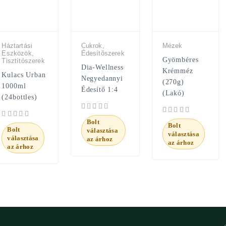
Háztartási
Cukrok,
Mézek
Eszközök,
Édesítõszerek
Gyömbéres
Tisztítószerek
Dia-Wellness
Krémméz
Kulacs Urban
Negyedannyi
(270g)
1000ml
Édesítő 1:4
(Lakó)
(24bottles)
Bolt
Bolt
Bolt
választása
választása
választása
az árhoz
az árhoz
az árhoz