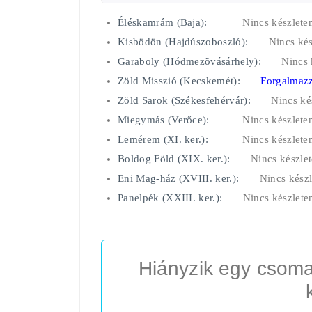
Éléskamrám (Baja):
Nincs készlete
Kisbödön (Hajdúszoboszló):
Nincs kés
Garaboly (Hódmezõvásárhely):
Nincs 
Zöld Misszió (Kecskemét):
Forgalmazz
Zöld Sarok (Székesfehérvár):
Nincs ké
Miegymás (Verőce):
Nincs készlete
Lemérem (XI. ker.):
Nincs készlete
Boldog Föld (XIX. ker.):
Nincs készle
Eni Mag-ház (XVIII. ker.):
Nincs készl
Panelpék (XXIII. ker.):
Nincs készlete
Hiányzik egy csoma