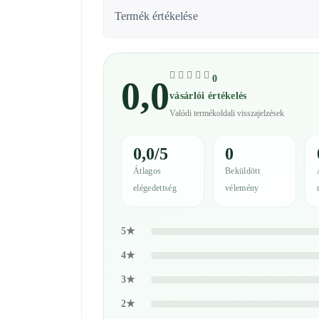
Termék értékelése
0
0,0
vásárlói értékelés
Valódi termékoldali visszajelzések
0,0/5
0
Átlagos
Beküldött
elégedettség
vélemény
5★
4★
3★
2★