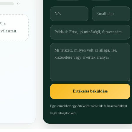
0
ől a
választást.
Értékelés beküldése
Egy termékhez egy értékelést tárolunk felhasználónként
vagy látogatónként.