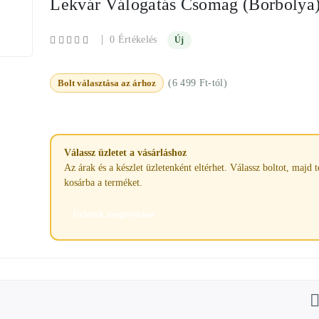
Lekvár Válogatás Csomag (Borbolya
|
0 Értékelés
Új
Bolt választása az árhoz
(6 499 Ft-tól)
Válassz üzletet a vásárláshoz
Az árak és a készlet üzletenként eltérhet. Válassz boltot, majd 
kosárba a terméket.
Üzletek megnyitása