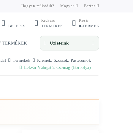
Hogyan működik?
Magyar
Forint
Kedvenc
Kosár
BELÉPÉS
TERMÉKEK
0
-TERMEK
P TERMÉKEK
Üzleteink
ldal
Termékek
Krémek, Szószok, Pástétomok
Lekvár Válogatás Csomag (Borbolya)
Üzletek megnyitása