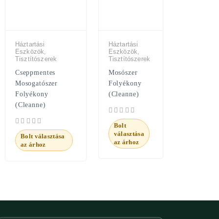
Háztartási
Háztartási
Eszközök,
Eszközök,
Tisztítószerek
Tisztítószerek
Cseppmentes
Mosószer
Mosogatószer
Folyékony
Folyékony
(Cleanne)
(Cleanne)
Bolt
választása
Bolt választása
az árhoz
az árhoz