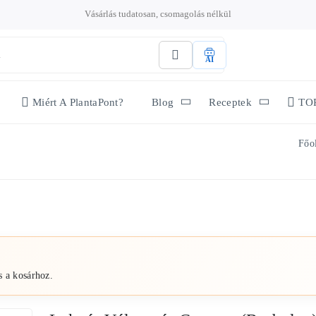
Vásárlás tudatosan, csomagolás nélkül
AI
Miért A PlantaPont?
Blog
Receptek
TO
Főo
s a kosárhoz.