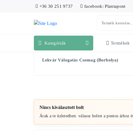
+36 30 251 9737
facebook: Plantapont
Kategóriák
Termékek
Lekvár Válogatás Csomag (Borbolya)
Nincs kiválasztott bolt
Árak a te üzletedben: válassz boltot a pontos árhoz é