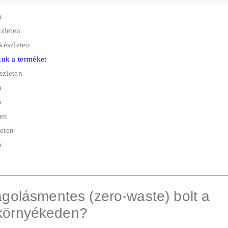
n
zleten
készleten
uk a terméket
szleten
n
n
ten
eten
n
golásmentes (zero-waste) bolt a
környékeden?