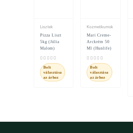
Lisztek
Kozmetikumok
Pizza Liszt
Mari Creme-
5kg (Júlia
Arckrém 50
Malom)
Ml (Hunlife)
Bolt
Bolt
választása
választása
az árhoz
az árhoz