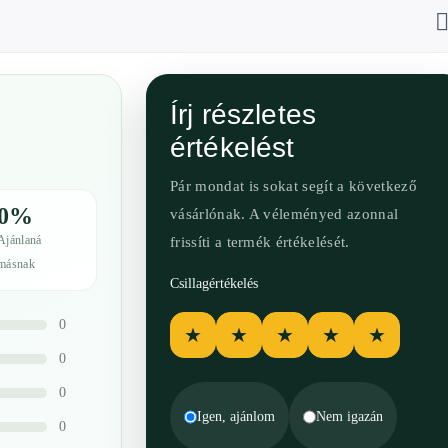
Írj részletes
értékelést
Pár mondat is sokat segít a következő
0%
vásárlónak. A véleményed azonnal
Ajánlaná
frissíti a termék értékelését.
másnak
Csillagértékelés
0
★
★
★
★
★
0
0
Igen, ajánlom
Nem igazán
0