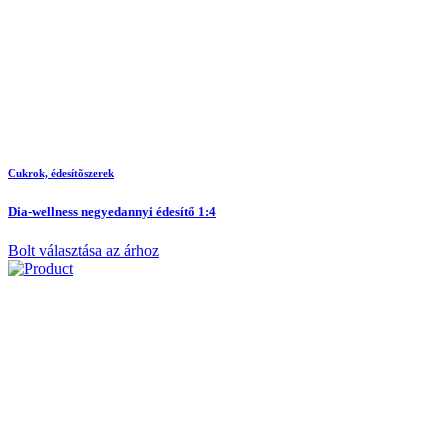
Cukrok, édesítõszerek
Dia-wellness negyedannyi édesítő 1:4
Bolt választása az árhoz