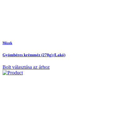
Mézek
Gyömbéres krémméz (270g) (Lakó)
Bolt választása az árhoz