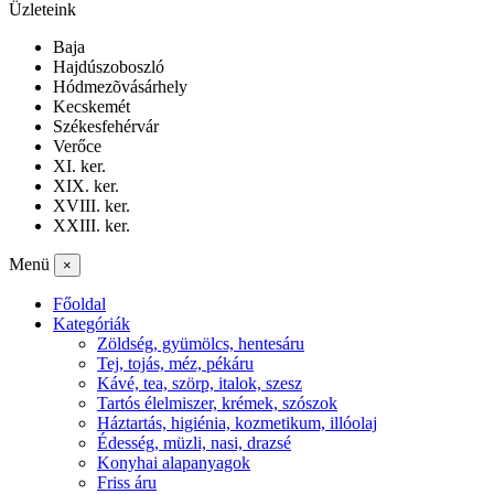
Üzleteink
Baja
Hajdúszoboszló
Hódmezõvásárhely
Kecskemét
Székesfehérvár
Verőce
XI. ker.
XIX. ker.
XVIII. ker.
XXIII. ker.
Menü
×
Főoldal
Kategóriák
Zöldség, gyümölcs, hentesáru
Tej, tojás, méz, pékáru
Kávé, tea, szörp, italok, szesz
Tartós élelmiszer, krémek, szószok
Háztartás, higiénia, kozmetikum, illóolaj
Édesség, müzli, nasi, drazsé
Konyhai alapanyagok
Friss áru