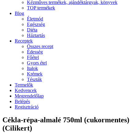
Kézműves termékek, ajándéktárgyak, könyvek
TOP termékek
Blog
Életmód
Egészség
Diéta
Háztartás
Receptek
Összes recept
Édesség
Főétel
Gyors étel
Italok
Krémek
Tészták
Termelők
Kedvencek
Megrendelőlap
Belépés
Regisztráció
Cékla-répa-almalé 750ml (cukormentes)
(Cilikert)