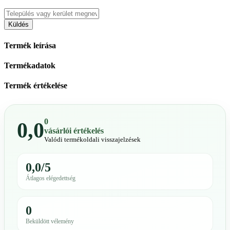
Küldés
Termék leírása
Termékadatok
Termék értékelése
0
0,0
vásárlói értékelés
Valódi termékoldali visszajelzések
0,0/5
Átlagos elégedettség
0
Beküldött vélemény