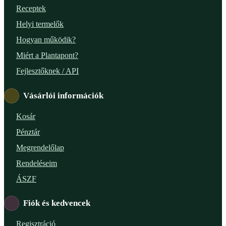
Receptek
Helyi termelők
Hogyan működik?
Miért a Plantapont?
Fejlesztőknek / API
Vásárlói információk
Kosár
Pénztár
Megrendelőlap
Rendeléseim
ÁSZF
Fiók és kedvencek
Regisztráció