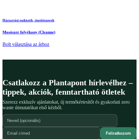
Háztartási eszközök, tisztítószerek
Mosószer folyékony (Cleanne)
Bolt választása az árhoz
Csatlakozz a Plantapont hírlevélhez –
tippek, akciók, fenntartható ötletek
Szerezz exkluzív ajánlatokat, új termékértesítőt és gyakorlati zero
waste útmutatókat első kézből.
Feliratkozom