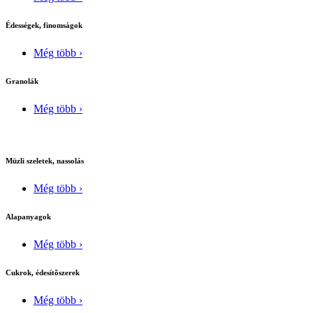
Édességek, finomságok
Még több ›
Granolák
Még több ›
Müzli szeletek, nassolás
Még több ›
Alapanyagok
Még több ›
Cukrok, édesítõszerek
Még több ›