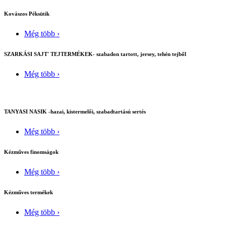
Kovászos Péksütik
Még több ›
SZARKÁSI SAJT' TEJTERMÉKEK- szabadon tartott, jersey, tehén tejből
Még több ›
TANYASI NASIK -hazai, kistermelői, szabadtartású sertés
Még több ›
Kézműves finomságok
Még több ›
Kézműves termékek
Még több ›