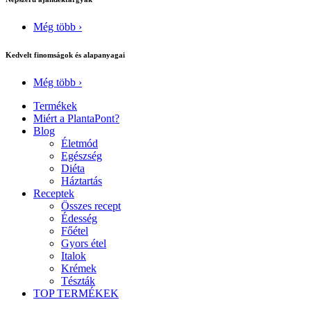
Még több ›
Kedvelt finomságok és alapanyagai
Még több ›
Termékek
Miért a PlantaPont?
Blog
Életmód
Egészség
Diéta
Háztartás
Receptek
Összes recept
Édesség
Főétel
Gyors étel
Italok
Krémek
Tészták
TOP TERMÉKEK