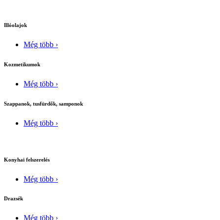
Illóolajok
Még több ›
Kozmetikumok
Még több ›
Szappanok, tusfürdők, samponok
Még több ›
Konyhai felszerelés
Még több ›
Drazsék
Még több ›