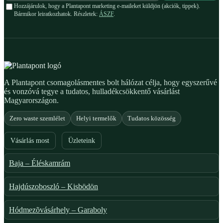
Hozzájárulok, hogy a Plantapont marketing e-maileket küldjön (akciók, tippek).
Bármikor leiratkozhatok. Részletek:
ÁSZF
.
A Plantapont csomagolásmentes bolt hálózat célja, hogy egyszerűvé
és vonzóvá tegye a tudatos, hulladékcsökkentő vásárlást
Magyarországon.
Zero waste szemlélet
Helyi termelők
Tudatos közösség
Vásárlás most
Üzleteink
Baja – Éléskamrám
Hajdúszoboszló – Kisbödön
Hódmezõvásárhely – Garaboly