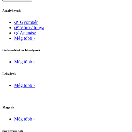
Aszalványok
🌿 Gyömbér
🌿 Vörösáfonya
🌿 Ananász
Még több ›
Gabonafélék és hüvelyesek
Még több ›
Lekvárok
Még több ›
Magvak
Még több ›
Savanyúságok