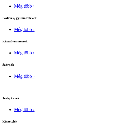
Még több ›
Ivólevek, gyümölcslevek
Még több ›
Kézmûves szeszek
Még több ›
Szörpök
Még több ›
Teák, kávék
Még több ›
Készételek