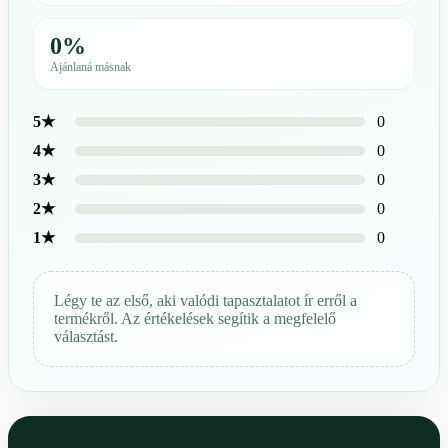
0%
Ajánlaná másnak
0
5★
0
4★
0
3★
0
2★
0
1★
Légy te az első, aki valódi tapasztalatot ír erről a
termékről. Az értékelések segítik a megfelelő
választást.