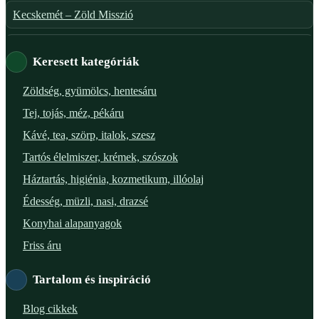
Kecskemét – Zöld Misszió
Székesfehérvár – Zöld Sarok
Keresett kategóriák
Verőce – Miegymás
Zöldség, gyümölcs, hentesáru
Tej, tojás, méz, pékáru
XI. ker. – Lemérem
Kávé, tea, szörp, italok, szesz
XIX. ker. – Boldog Föld
Tartós élelmiszer, krémek, szószok
Háztartás, higiénia, kozmetikum, illóolaj
XVIII. ker. – Eni Mag-ház
Édesség, müzli, nasi, drazsé
XXIII. ker. – Panelpék
Konyhai alapanyagok
Friss áru
Tartalom és inspiráció
Blog cikkek