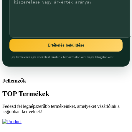
Értékelés beküldése
Egy termékhez egy értékelést tárolunk felhasználónként vagy látogatónként.
Jellemzők
TOP
Termékek
Fedezd fel legnépszerűbb termékeinket, amelyeket vásárlóink a
legjobban kedvelnek!