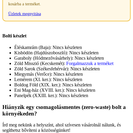
kosárba a terméket.
Üzletek megnyitása
Bolti készlet
Éléskamrám (Baja):
Nincs készleten
Kisbödön (Hajdúszoboszló):
Nincs készleten
Garaboly (Hódmezõvásárhely):
Nincs készleten
Zöld Misszió (Kecskemét):
Forgalmazzuk a terméket
Zöld Sarok (Székesfehérvár):
Nincs készleten
Miegymás (Verőce):
Nincs készleten
Lemérem (XI. ker.):
Nincs készleten
Boldog Föld (XIX. ker.):
Nincs készleten
Eni Mag-ház (XVIII. ker.):
Nincs készleten
Panelpék (XXIII. ker.):
Nincs készleten
Hiányzik egy csomagolásmentes (zero-waste) bolt a
környékeden?
Írd meg nekünk a helyszínt, ahol szívesen vásárolnál nálunk, és
segíthetsz bővíteni a közösségünket!