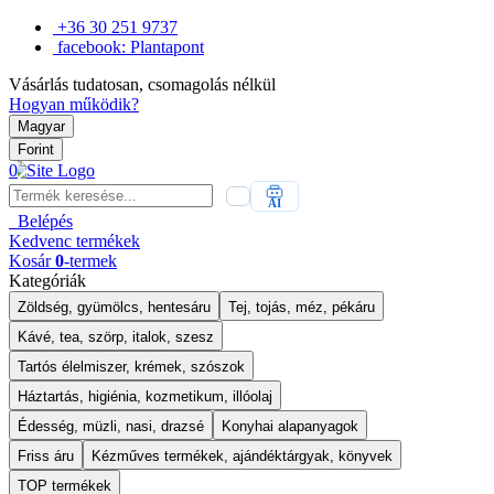
+36 30 251 9737
facebook: Plantapont
Vásárlás tudatosan, csomagolás nélkül
Hogyan működik?
Magyar
Forint
0
AI
Belépés
Kedvenc
termékek
Kosár
0
-termek
Kategóriák
Zöldség, gyümölcs, hentesáru
Tej, tojás, méz, pékáru
Kávé, tea, szörp, italok, szesz
Tartós élelmiszer, krémek, szószok
Háztartás, higiénia, kozmetikum, illóolaj
Édesség, müzli, nasi, drazsé
Konyhai alapanyagok
Friss áru
Kézműves termékek, ajándéktárgyak, könyvek
TOP termékek