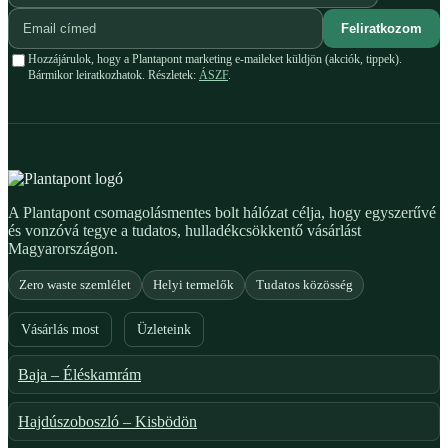
Feliratkozom
Hozzájárulok, hogy a Plantapont marketing e-maileket küldjön (akciók, tippek).
Bármikor leiratkozhatok. Részletek:
ÁSZF
.
A Plantapont csomagolásmentes bolt hálózat célja, hogy egyszerűvé
és vonzóvá tegye a tudatos, hulladékcsökkentő vásárlást
Magyarországon.
Zero waste szemlélet
Helyi termelők
Tudatos közösség
Vásárlás most
Üzleteink
Baja – Éléskamrám
Hajdúszoboszló – Kisbödön