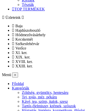
Krémek
Tészták
TOP TERMÉKEK
Üzleteink
Baja
Hajdúszoboszló
Hódmezõvásárhely
Kecskemét
Székesfehérvár
Verőce
XI. ker.
XIX. ker.
XVIII. ker.
XXIII. ker.
Menü
×
Főoldal
Kategóriák
Zöldség, gyümölcs, hentesáru
Tej, tojás, méz, pékáru
Kávé, tea, szörp, italok, szesz
Tartós élelmiszer, krémek, szószok
Háztartás, higiénia, kozmetikum, illóolaj