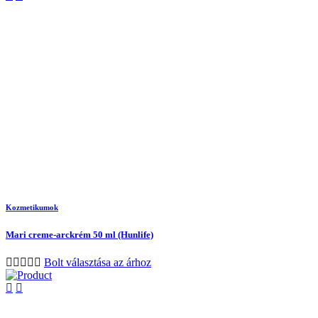
Kozmetikumok
Mari creme-arckrém 50 ml (Hunlife)
Bolt választása az árhoz