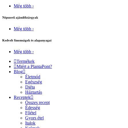
Még több ›
Népszerű ajándéktárgyak
Még több ›
Kedvelt finomságok és alapanyagai
Még több ›
Termékek
Miért a PlantaPont?
Blog
Életmód
Egészség
Diéta
Háztartás
Receptek
Összes recept
Édesség
Főétel
Gyors étel
Italok