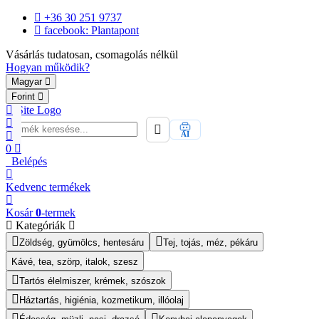
+36 30 251 9737
facebook: Plantapont
Vásárlás tudatosan, csomagolás nélkül
Hogyan működik?
Magyar
Forint
AI
0
Belépés
Kedvenc
termékek
Kosár
0
-termek
Kategóriák
Zöldség, gyümölcs, hentesáru
Tej, tojás, méz, pékáru
Kávé, tea, szörp, italok, szesz
Tartós élelmiszer, krémek, szószok
Háztartás, higiénia, kozmetikum, illóolaj