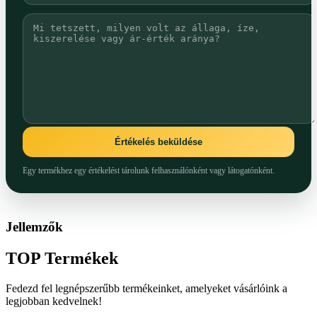
Értékelés beküldése
Egy termékhez egy értékelést tárolunk felhasználónként vagy látogatónként.
Jellemzők
TOP
Termékek
Fedezd fel legnépszerűbb termékeinket, amelyeket vásárlóink a
legjobban kedvelnek!