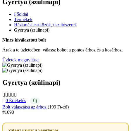
Gyertya (szülinapi)
Főoldal
Termékek
Háztartási eszközök, tisztítószerek
Gyertya (szülinapi)
Nincs kiválasztott bolt
Árak a te üzletedben: válassz boltot a pontos árhoz és a kosárhoz.
Üzletek megnyitása
Gyertya (szülinapi)
|
0 Értékelés
Új
Bolt választása az árhoz
(199 Ft-tól)
#1090
Válassz üzletet a vásárláshoz