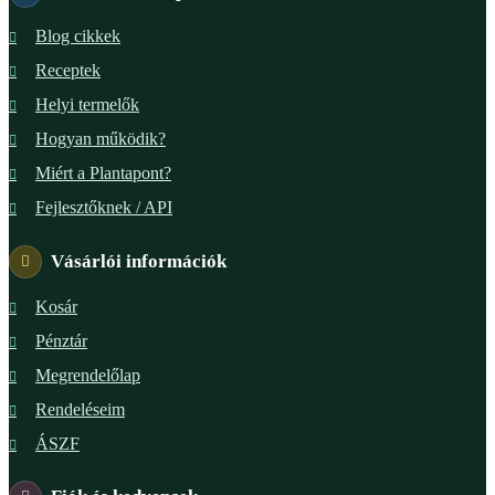
Blog cikkek
Receptek
Helyi termelők
Hogyan működik?
Miért a Plantapont?
Fejlesztőknek / API
Vásárlói információk
Kosár
Pénztár
Megrendelőlap
Rendeléseim
ÁSZF