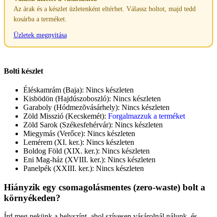
Az árak és a készlet üzletenként eltérhet. Válassz boltot, majd tedd
kosárba a terméket.
Üzletek megnyitása
Bolti készlet
Éléskamrám (Baja):
Nincs készleten
Kisbödön (Hajdúszoboszló):
Nincs készleten
Garaboly (Hódmezõvásárhely):
Nincs készleten
Zöld Misszió (Kecskemét):
Forgalmazzuk a terméket
Zöld Sarok (Székesfehérvár):
Nincs készleten
Miegymás (Verőce):
Nincs készleten
Lemérem (XI. ker.):
Nincs készleten
Boldog Föld (XIX. ker.):
Nincs készleten
Eni Mag-ház (XVIII. ker.):
Nincs készleten
Panelpék (XXIII. ker.):
Nincs készleten
Hiányzik egy csomagolásmentes (zero-waste) bolt a
környékeden?
Írd meg nekünk a helyszínt, ahol szívesen vásárolnál nálunk, és