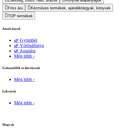
Édesség, müzli, nasi, drazsé
Konyhai alapanyagok
Friss áru
Kézműves termékek, ajándéktárgyak, könyvek
TOP termékek
Aszalványok
🌿 Gyömbér
🌿 Vörösáfonya
🌿 Ananász
Még több ›
Gabonafélék és hüvelyesek
Még több ›
Lekvárok
Még több ›
Magvak