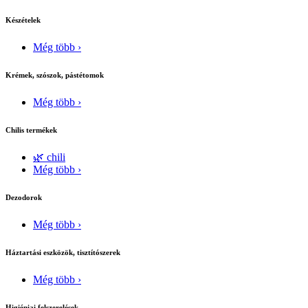
Készételek
Még több ›
Krémek, szószok, pástétomok
Még több ›
Chilis termékek
🌿 chili
Még több ›
Dezodorok
Még több ›
Háztartási eszközök, tisztítószerek
Még több ›
Higiéniai felszerelések