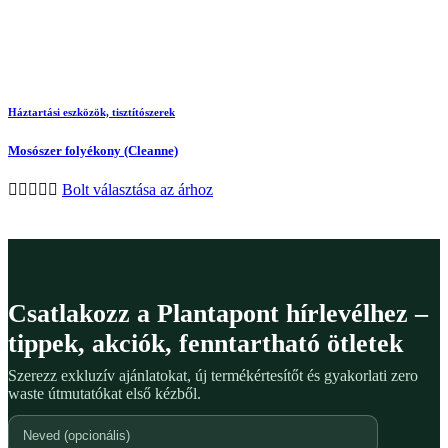
Háztartási eszközök, tisztítószerek
Mosószer folyékony (Cleanne)
Bolt választása az árhoz
Csatlakozz a Plantapont hírlevélhez –
tippek, akciók, fenntartható ötletek
Szerezz exkluzív ajánlatokat, új termékértesítőt és gyakorlati zero
waste útmutatókat első kézből.