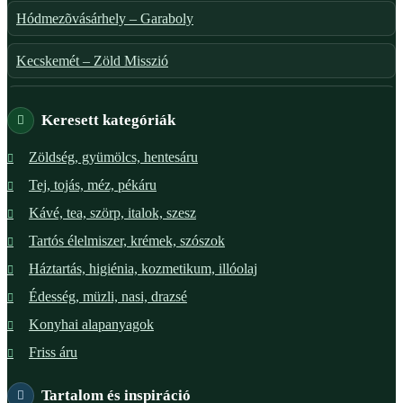
Hódmezõvásárhely – Garaboly
Kecskemét – Zöld Misszió
Székesfehérvár – Zöld Sarok
Keresett kategóriák
Verőce – Miegymás
Zöldség, gyümölcs, hentesáru
Tej, tojás, méz, pékáru
XI. ker. – Lemérem
Kávé, tea, szörp, italok, szesz
XIX. ker. – Boldog Föld
Tartós élelmiszer, krémek, szószok
Háztartás, higiénia, kozmetikum, illóolaj
XVIII. ker. – Eni Mag-ház
Édesség, müzli, nasi, drazsé
XXIII. ker. – Panelpék
Konyhai alapanyagok
Friss áru
Tartalom és inspiráció