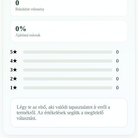
0
Beküldött vélemény
0%
Ajánlaná másnak
0
5★
0
4★
0
3★
0
2★
0
1★
Légy te az első, aki valódi tapasztalatot ír erről a
termékről. Az értékelések segítik a megfelelő
választást.