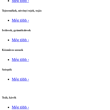
Még több ›
Tejtermékek, növényi tejek, tojás
Még több ›
Ivólevek, gyümölcslevek
Még több ›
Kézmûves szeszek
Még több ›
Szörpök
Még több ›
Teák, kávék
Még több ›