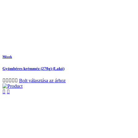
Mézek
Gyömbéres krémméz (270g) (Lakó)
Bolt választása az árhoz