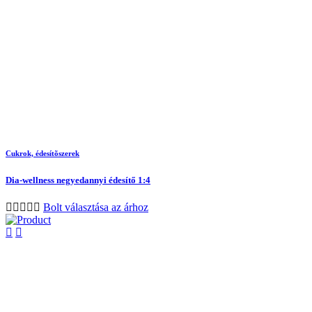
Cukrok, édesítõszerek
Dia-wellness negyedannyi édesítő 1:4
Bolt választása az árhoz