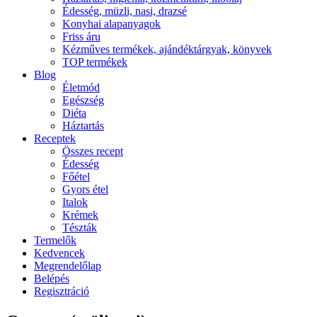
Édesség, müzli, nasi, drazsé
Konyhai alapanyagok
Friss áru
Kézműves termékek, ajándéktárgyak, könyvek
TOP termékek
Blog
Életmód
Egészség
Diéta
Háztartás
Receptek
Összes recept
Édesség
Főétel
Gyors étel
Italok
Krémek
Tészták
Termelők
Kedvencek
Megrendelőlap
Belépés
Regisztráció