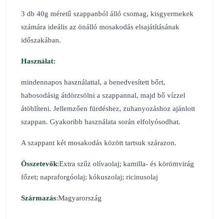
3 db 40g méretű szappanból álló csomag, kisgyermekek
számára ideális az önálló mosakodás elsajátításának
időszakában.
Használat:
mindennapos használattal, a benedvesített bőrt,
habosodásig átdörzsölni a szappannal, majd bő vízzel
átöblíteni. Jellemzően fürdéshez, zuhanyozáshoz ajánlott
szappan. Gyakoribb használata során elfolyósodhat.
A szappant két mosakodás között tartsuk szárazon.
Összetevők
:Extra szűz olívaolaj; kamilla- és körömvirág
főzet; napraforgóolaj; kókuszolaj; ricinusolaj
Származás
:Magyarország