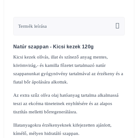
Termék leírása
Natúr szappan - Kicsi kezek 120g
Kicsi kezek olívás, illat és színező anyag mentes,
körömvirág,- és kamilla főzetet tartalmazó natúr
szappanunkat gyógynövény tartalmával az érzékeny és a
fiatal bőr ápolására alkottuk.
Az extra szűz olíva olaj hatóanyag tartalma alkalmassá
teszi az ekcéma tüneteinek enyhítésére és az alapos
tisztítás melletti bőrregenerálásra.
Illatanyagokra érzékenyeknek kifejezetten ajánlott,
kímélő, mélyen hidratáló szappan.