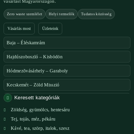
vásárlást Magyarországon.
Zero waste szemlélet
Helyi termelők
Tudatos közösség
Vásárlás most
Üzleteink
Baja – Éléskamrám
Hajdúszoboszló – Kisbödön
Hódmezõvásárhely – Garaboly
Kecskemét – Zöld Misszió
Keresett kategóriák
Székesfehérvár – Zöld Sarok
Zöldség, gyümölcs, hentesáru
Verőce – Miegymás
Tej, tojás, méz, pékáru
XI. ker. – Lemérem
Kávé, tea, szörp, italok, szesz