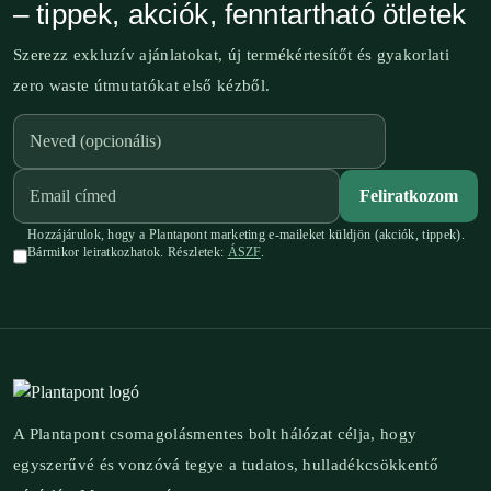
– tippek, akciók, fenntartható ötletek
Szerezz exkluzív ajánlatokat, új termékértesítőt és gyakorlati
zero waste útmutatókat első kézből.
Feliratkozom
Hozzájárulok, hogy a Plantapont marketing e-maileket küldjön (akciók, tippek).
Bármikor leiratkozhatok. Részletek:
ÁSZF
.
A Plantapont csomagolásmentes bolt hálózat célja, hogy
egyszerűvé és vonzóvá tegye a tudatos, hulladékcsökkentő