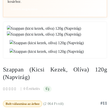
kosárhoz.
Üzletek megnyitása
Szappan (kicsi Kezek, Olíva) 120g
(Napvirág)
|
0 Értékelés
Új
#11
Bolt választása az árhoz
(2 064 Ft-tól)