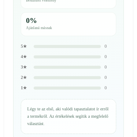
Beküldött vélemény
0%
Ajánlaná másnak
5★
0
4★
0
3★
0
2★
0
1★
0
Légy te az első, aki valódi tapasztalatot ír erről
a termékről. Az értékelések segítik a megfelelő
választást.