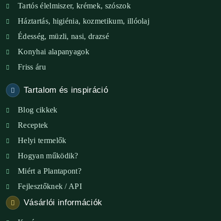
Tartós élelmiszer, krémek, szószok
XIX. ker. – Boldog Föld
Háztartás, higiénia, kozmetikum, illóolaj
XVIII. ker. – Eni Mag-ház
Édesség, müzli, nasi, drazsé
Konyhai alapanyagok
XXIII. ker. – Panelpék
Friss áru
Tartalom és inspiráció
Blog cikkek
Receptek
Helyi termelők
Hogyan működik?
Miért a Plantapont?
Fejlesztőknek / API
Vásárlói információk