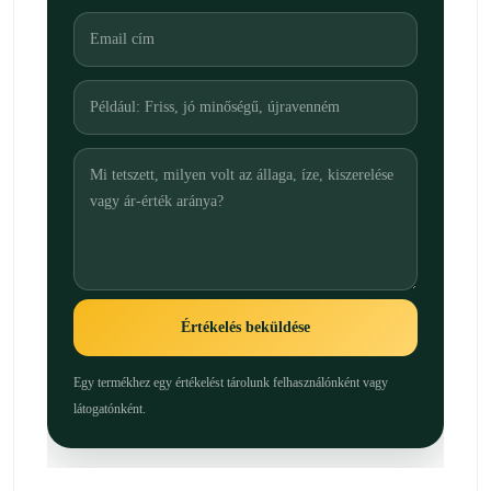
Értékelés beküldése
Egy termékhez egy értékelést tárolunk felhasználónként vagy
látogatónként.