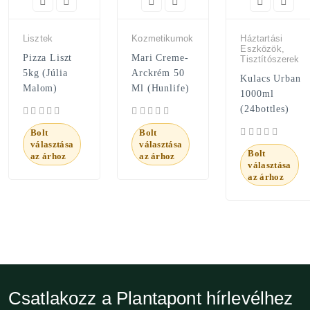
Lisztek
Kozmetikumok
Háztartási
Eszközök,
Pizza Liszt
Mari Creme-
Tisztítószerek
5kg (Júlia
Arckrém 50
Kulacs Urban
Malom)
Ml (Hunlife)
1000ml
(24bottles)
Bolt
Bolt
választása
választása
Bolt
az árhoz
az árhoz
választása
az árhoz
Csatlakozz a Plantapont hírlevélhez