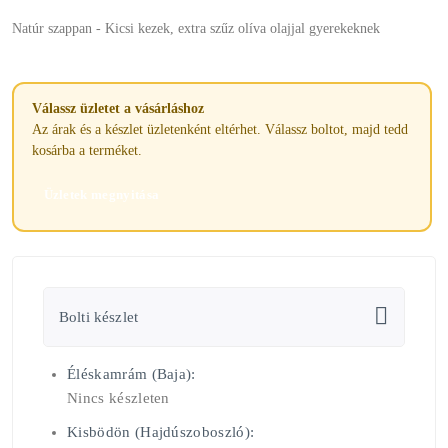
Natúr szappan - Kicsi kezek, extra szűz olíva olajjal gyerekeknek
Válassz üzletet a vásárláshoz
Az árak és a készlet üzletenként eltérhet. Válassz boltot, majd tedd
kosárba a terméket.
Üzletek megnyitása
Bolti készlet
Éléskamrám (Baja):
Nincs készleten
Kisbödön (Hajdúszoboszló):