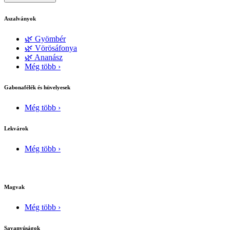
Aszalványok
🌿 Gyömbér
🌿 Vörösáfonya
🌿 Ananász
Még több ›
Gabonafélék és hüvelyesek
Még több ›
Lekvárok
Még több ›
Magvak
Még több ›
Savanyúságok