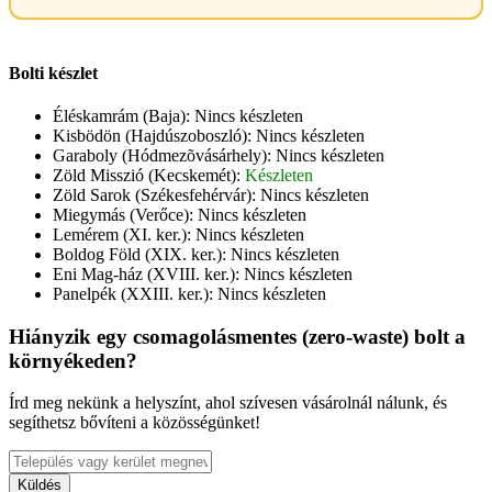
Bolti készlet
Éléskamrám (Baja):
Nincs készleten
Kisbödön (Hajdúszoboszló):
Nincs készleten
Garaboly (Hódmezõvásárhely):
Nincs készleten
Zöld Misszió (Kecskemét):
Készleten
Zöld Sarok (Székesfehérvár):
Nincs készleten
Miegymás (Verőce):
Nincs készleten
Lemérem (XI. ker.):
Nincs készleten
Boldog Föld (XIX. ker.):
Nincs készleten
Eni Mag-ház (XVIII. ker.):
Nincs készleten
Panelpék (XXIII. ker.):
Nincs készleten
Hiányzik egy csomagolásmentes (zero-waste) bolt a
környékeden?
Írd meg nekünk a helyszínt, ahol szívesen vásárolnál nálunk, és
segíthetsz bővíteni a közösségünket!
Küldés