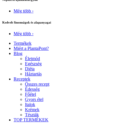
Még több ›
Kedvelt finomságok és alapanyagai
Még több ›
Termékek
Miért a PlantaPont?
Blog
Életmód
Egészség
Diéta
Háztartás
Receptek
Összes recept
Édesség
Főétel
Gyors étel
Italok
Krémek
Tészták
TOP TERMÉKEK