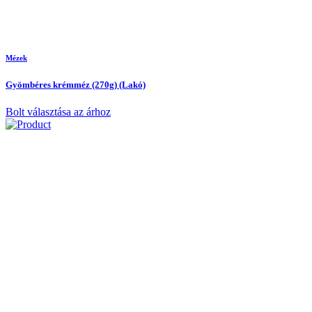
Mézek
Gyömbéres krémméz (270g) (Lakó)
Bolt választása az árhoz