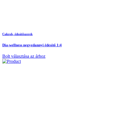
Cukrok, édesítõszerek
Dia-wellness negyedannyi édesítő 1:4
Bolt választása az árhoz