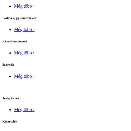
Még több ›
Ivólevek, gyümölcslevek
Még több ›
Kézmûves szeszek
Még több ›
Szörpök
Még több ›
Teák, kávék
Még több ›
Készételek