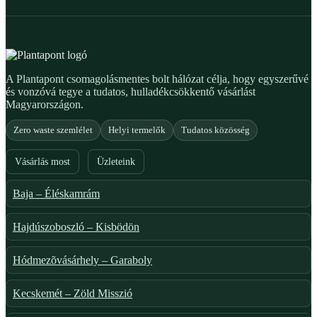
A Plantapont csomagolásmentes bolt hálózat célja, hogy egyszerűvé
és vonzóvá tegye a tudatos, hulladékcsökkentő vásárlást
Magyarországon.
Zero waste szemlélet
Helyi termelők
Tudatos közösség
Vásárlás most
Üzleteink
Baja – Éléskamrám
Hajdúszoboszló – Kisbödön
Hódmezõvásárhely – Garaboly
Kecskemét – Zöld Misszió