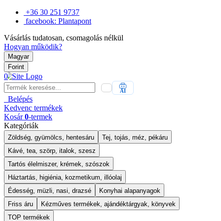
+36 30 251 9737
facebook: Plantapont
Vásárlás tudatosan, csomagolás nélkül
Hogyan működik?
Magyar
Forint
0
AI
Belépés
Kedvenc
termékek
Kosár
0
-termek
Kategóriák
Zöldség, gyümölcs, hentesáru
Tej, tojás, méz, pékáru
Kávé, tea, szörp, italok, szesz
Tartós élelmiszer, krémek, szószok
Háztartás, higiénia, kozmetikum, illóolaj
Édesség, müzli, nasi, drazsé
Konyhai alapanyagok
Friss áru
Kézműves termékek, ajándéktárgyak, könyvek
TOP termékek