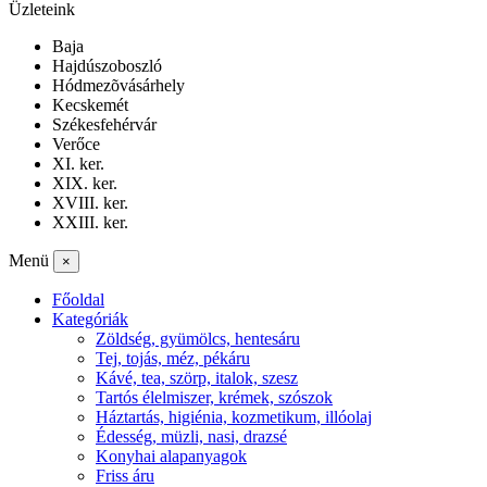
Üzleteink
Baja
Hajdúszoboszló
Hódmezõvásárhely
Kecskemét
Székesfehérvár
Verőce
XI. ker.
XIX. ker.
XVIII. ker.
XXIII. ker.
Menü
×
Főoldal
Kategóriák
Zöldség, gyümölcs, hentesáru
Tej, tojás, méz, pékáru
Kávé, tea, szörp, italok, szesz
Tartós élelmiszer, krémek, szószok
Háztartás, higiénia, kozmetikum, illóolaj
Édesség, müzli, nasi, drazsé
Konyhai alapanyagok
Friss áru