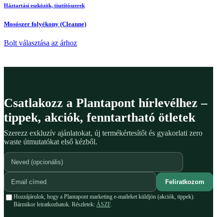
Háztartási eszközök, tisztítószerek
Mosószer folyékony (Cleanne)
Bolt választása az árhoz
Csatlakozz a Plantapont hírlevélhez –
tippek, akciók, fenntartható ötletek
Szerezz exkluzív ajánlatokat, új termékértesítőt és gyakorlati zero
waste útmutatókat első kézből.
Feliratkozom
Hozzájárulok, hogy a Plantapont marketing e-maileket küldjön (akciók, tippek).
Bármikor leiratkozhatok. Részletek:
ÁSZF
.