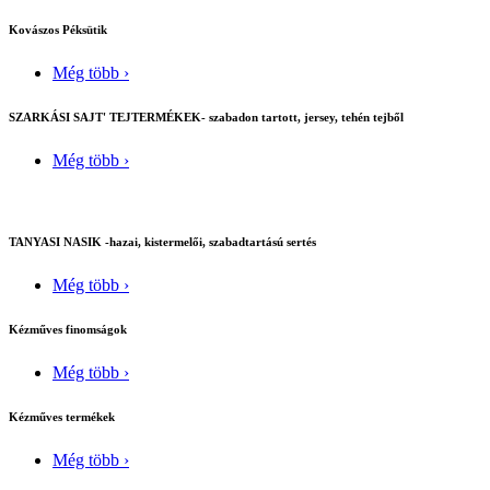
Kovászos Péksütik
Még több ›
SZARKÁSI SAJT' TEJTERMÉKEK- szabadon tartott, jersey, tehén tejből
Még több ›
TANYASI NASIK -hazai, kistermelői, szabadtartású sertés
Még több ›
Kézműves finomságok
Még több ›
Kézműves termékek
Még több ›