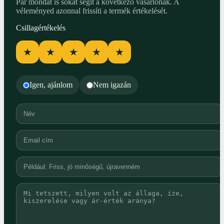
Pár mondat is sokat segít a következő vásárlónak. A
véleményed azonnal frissíti a termék értékelését.
Csillagértékelés
★
★
★
★
★
Igen, ajánlom
Nem igazán