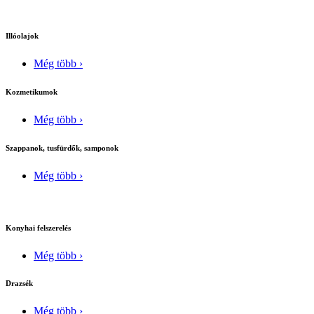
Illóolajok
Még több ›
Kozmetikumok
Még több ›
Szappanok, tusfürdők, samponok
Még több ›
Konyhai felszerelés
Még több ›
Drazsék
Még több ›