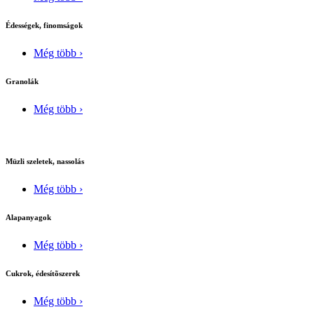
Édességek, finomságok
Még több ›
Granolák
Még több ›
Müzli szeletek, nassolás
Még több ›
Alapanyagok
Még több ›
Cukrok, édesítõszerek
Még több ›