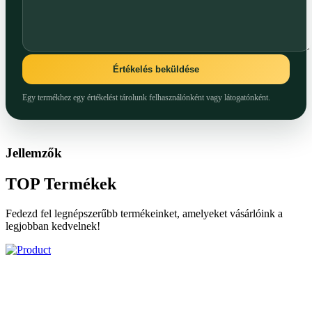
Értékelés beküldése
Egy termékhez egy értékelést tárolunk felhasználónként vagy látogatónként.
Jellemzők
TOP
Termékek
Fedezd fel legnépszerűbb termékeinket, amelyeket vásárlóink a
legjobban kedvelnek!