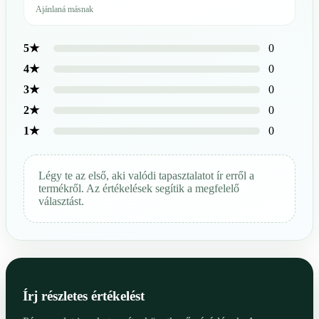
Ajánlaná másnak
0
5★
0
4★
0
3★
0
2★
0
1★
Légy te az első, aki valódi tapasztalatot ír erről a
termékről. Az értékelések segítik a megfelelő
választást.
Írj részletes értékelést