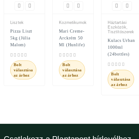
Lisztek
Kozmetikumok
Háztartási
Eszközök,
Pizza Liszt
Mari Creme-
Tisztítószerek
5kg (Júlia
Arckrém 50
Kulacs Urban
Malom)
Ml (Hunlife)
1000ml
(24bottles)
Bolt
Bolt
választása
választása
Bolt
az árhoz
az árhoz
választása
az árhoz