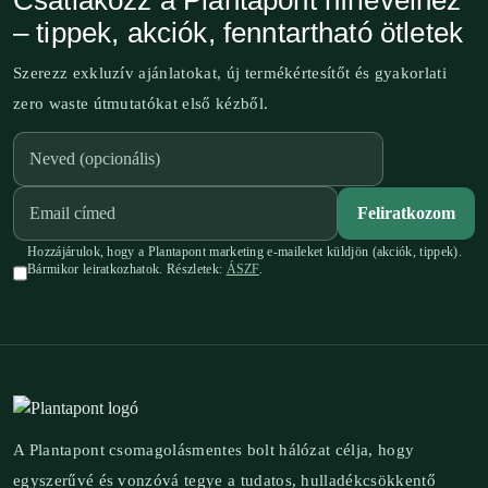
Csatlakozz a Plantapont hírlevélhez
– tippek, akciók, fenntartható ötletek
Szerezz exkluzív ajánlatokat, új termékértesítőt és gyakorlati
zero waste útmutatókat első kézből.
Feliratkozom
Hozzájárulok, hogy a Plantapont marketing e-maileket küldjön (akciók, tippek).
Bármikor leiratkozhatok. Részletek:
ÁSZF
.
A Plantapont csomagolásmentes bolt hálózat célja, hogy
egyszerűvé és vonzóvá tegye a tudatos, hulladékcsökkentő