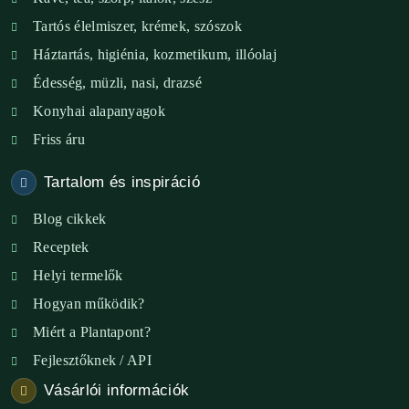
Tartós élelmiszer, krémek, szószok
XIX. ker. – Boldog Föld
Háztartás, higiénia, kozmetikum, illóolaj
XVIII. ker. – Eni Mag-ház
Édesség, müzli, nasi, drazsé
Konyhai alapanyagok
XXIII. ker. – Panelpék
Friss áru
Tartalom és inspiráció
Blog cikkek
Receptek
Helyi termelők
Hogyan működik?
Miért a Plantapont?
Fejlesztőknek / API
Vásárlói információk