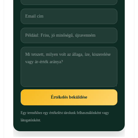
Értékelés beküldése
Egy termékhez egy értékelést tárolunk felhasználónként vagy
látogatónként.