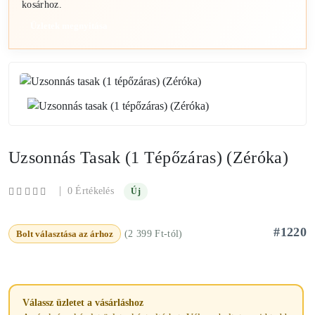
kosárhoz.
Üzletek megnyitása
Uzsonnás Tasak (1 Tépőzáras) (Zéróka)
|
0 Értékelés
Új
#1220
Bolt választása az árhoz
(2 399 Ft-tól)
Válassz üzletet a vásárláshoz