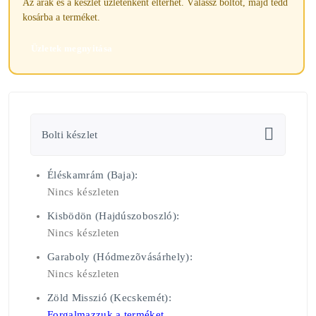
Az árak és a készlet üzletenként eltérhet. Válassz boltot, majd tedd
kosárba a terméket.
Üzletek megnyitása
Bolti készlet
Éléskamrám (Baja):
Nincs készleten
Kisbödön (Hajdúszoboszló):
Nincs készleten
Garaboly (Hódmezõvásárhely):
Nincs készleten
Zöld Misszió (Kecskemét):
Forgalmazzuk a terméket