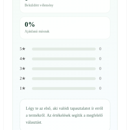
Beküldött vélemény
0%
Ajánlaná másnak
5★
0
4★
0
3★
0
2★
0
1★
0
Légy te az első, aki valódi tapasztalatot ír erről
a termékről. Az értékelések segítik a megfelelő
választást.