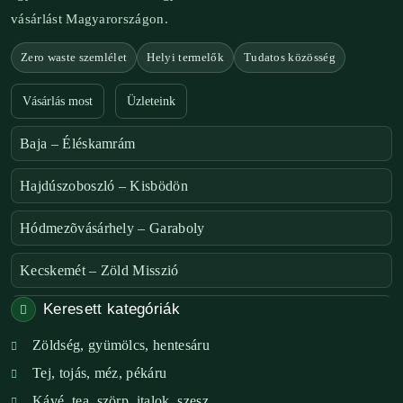
vásárlást Magyarországon.
Zero waste szemlélet
Helyi termelők
Tudatos közösség
Vásárlás most
Üzleteink
Baja – Éléskamrám
Hajdúszoboszló – Kisbödön
Hódmezõvásárhely – Garaboly
Kecskemét – Zöld Misszió
Keresett kategóriák
Székesfehérvár – Zöld Sarok
Zöldség, gyümölcs, hentesáru
Verőce – Miegymás
Tej, tojás, méz, pékáru
XI. ker. – Lemérem
Kávé, tea, szörp, italok, szesz