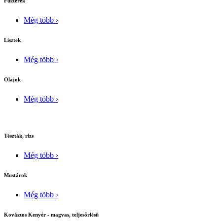
Fûszerek
Még több ›
Lisztek
Még több ›
Olajok
Még több ›
Tészták, rizs
Még több ›
Mustárok
Még több ›
Kovászos Kenyér - magvas, teljesőrlésű