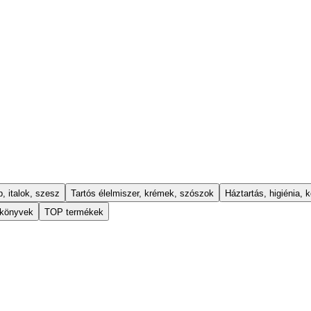
, italok, szesz
Tartós élelmiszer, krémek, szószok
Háztartás, higiénia, k
 könyvek
TOP termékek