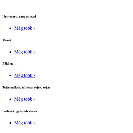
Hentesáru, tanyasi nasi
Még több ›
Mézek
Még több ›
Pékáru
Még több ›
Tejtermékek, növényi tejek, tojás
Még több ›
Ivólevek, gyümölcslevek
Még több ›