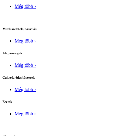
Még több ›
Müzli szeletek, nassolás
Még több ›
Alapanyagok
Még több ›
Cukrok, édesítõszerek
Még több ›
Ecetek
Még több ›