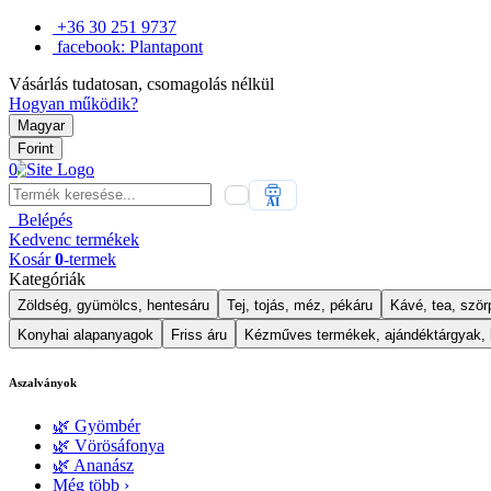
+36 30 251 9737
facebook: Plantapont
Vásárlás tudatosan, csomagolás nélkül
Hogyan működik?
Magyar
Forint
0
AI
Belépés
Kedvenc
termékek
Kosár
0
-termek
Kategóriák
Zöldség, gyümölcs, hentesáru
Tej, tojás, méz, pékáru
Kávé, tea, szörp
Konyhai alapanyagok
Friss áru
Kézműves termékek, ajándéktárgyak,
Aszalványok
🌿 Gyömbér
🌿 Vörösáfonya
🌿 Ananász
Még több ›