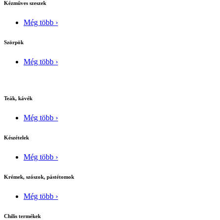
Kézmûves szeszek
Még több ›
Szörpök
Még több ›
Teák, kávék
Még több ›
Készételek
Még több ›
Krémek, szószok, pástétomok
Még több ›
Chilis termékek