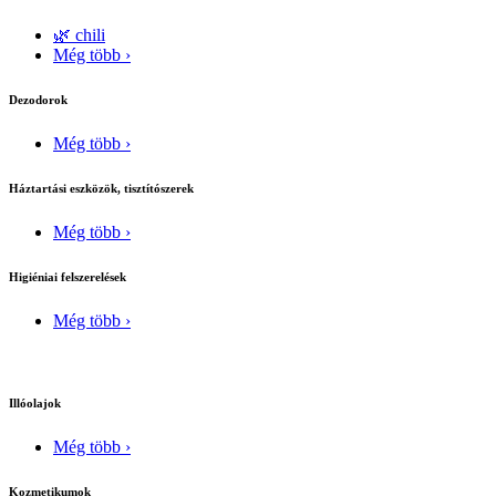
🌿 chili
Még több ›
Dezodorok
Még több ›
Háztartási eszközök, tisztítószerek
Még több ›
Higiéniai felszerelések
Még több ›
Illóolajok
Még több ›
Kozmetikumok