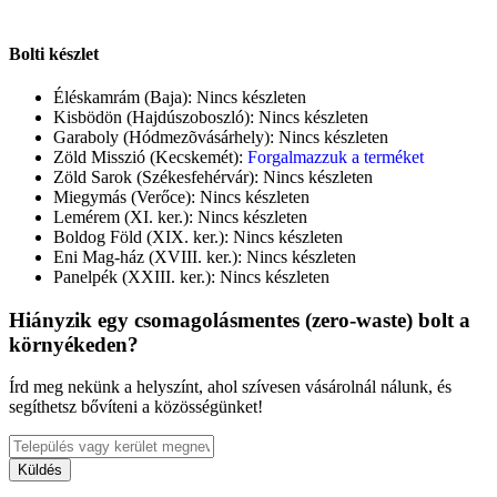
Bolti készlet
Éléskamrám (Baja):
Nincs készleten
Kisbödön (Hajdúszoboszló):
Nincs készleten
Garaboly (Hódmezõvásárhely):
Nincs készleten
Zöld Misszió (Kecskemét):
Forgalmazzuk a terméket
Zöld Sarok (Székesfehérvár):
Nincs készleten
Miegymás (Verőce):
Nincs készleten
Lemérem (XI. ker.):
Nincs készleten
Boldog Föld (XIX. ker.):
Nincs készleten
Eni Mag-ház (XVIII. ker.):
Nincs készleten
Panelpék (XXIII. ker.):
Nincs készleten
Hiányzik egy csomagolásmentes (zero-waste) bolt a
környékeden?
Írd meg nekünk a helyszínt, ahol szívesen vásárolnál nálunk, és
segíthetsz bővíteni a közösségünket!
Küldés