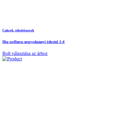
Cukrok, édesítõszerek
Dia-wellness negyedannyi édesítő 1:4
Bolt választása az árhoz