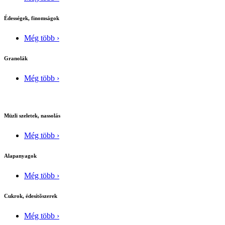
Édességek, finomságok
Még több ›
Granolák
Még több ›
Müzli szeletek, nassolás
Még több ›
Alapanyagok
Még több ›
Cukrok, édesítõszerek
Még több ›