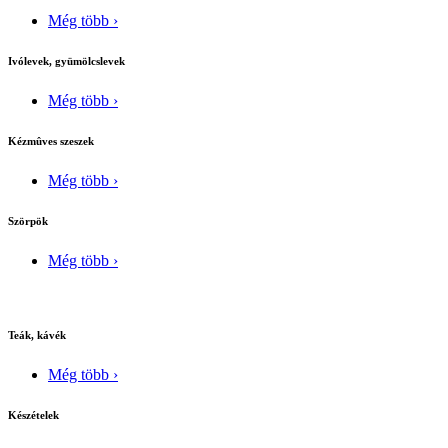
Még több ›
Ivólevek, gyümölcslevek
Még több ›
Kézmûves szeszek
Még több ›
Szörpök
Még több ›
Teák, kávék
Még több ›
Készételek