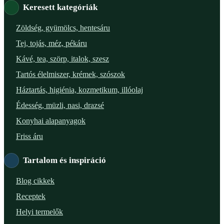
Keresett kategóriák
Verőce – Miegymás
Zöldség, gyümölcs, hentesáru
Tej, tojás, méz, pékáru
XI. ker. – Lemérem
Kávé, tea, szörp, italok, szesz
XIX. ker. – Boldog Föld
Tartós élelmiszer, krémek, szószok
Háztartás, higiénia, kozmetikum, illóolaj
XVIII. ker. – Eni Mag-ház
Édesség, müzli, nasi, drazsé
XXIII. ker. – Panelpék
Konyhai alapanyagok
Friss áru
Tartalom és inspiráció
Blog cikkek
Receptek
Helyi termelők