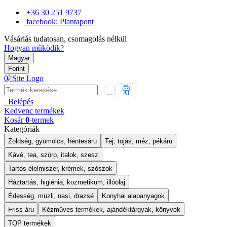
+36 30 251 9737
facebook: Plantapont
Vásárlás tudatosan, csomagolás nélkül
Hogyan működik?
Magyar
Forint
0
AI
Belépés
Kedvenc
termékek
Kosár
0
-termek
Kategóriák
Zöldség, gyümölcs, hentesáru
Tej, tojás, méz, pékáru
Kávé, tea, szörp, italok, szesz
Tartós élelmiszer, krémek, szószok
Háztartás, higiénia, kozmetikum, illóolaj
Édesség, müzli, nasi, drazsé
Konyhai alapanyagok
Friss áru
Kézműves termékek, ajándéktárgyak, könyvek
TOP termékek