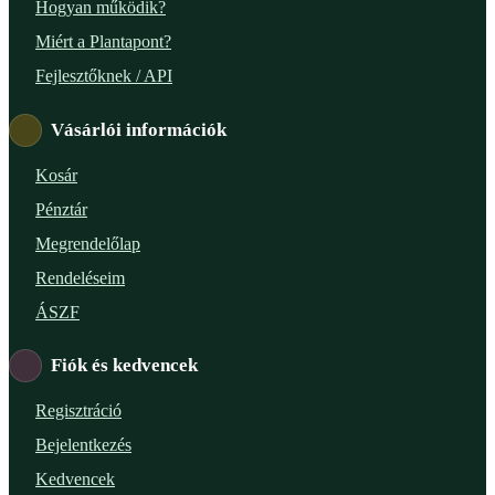
Hogyan működik?
Miért a Plantapont?
Fejlesztőknek / API
Vásárlói információk
Kosár
Pénztár
Megrendelőlap
Rendeléseim
ÁSZF
Fiók és kedvencek
Regisztráció
Bejelentkezés
Kedvencek