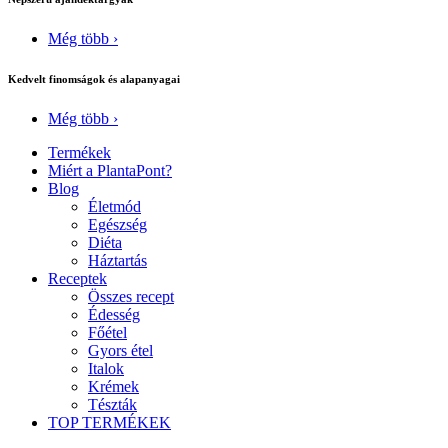
Még több ›
Kedvelt finomságok és alapanyagai
Még több ›
Termékek
Miért a PlantaPont?
Blog
Életmód
Egészség
Diéta
Háztartás
Receptek
Összes recept
Édesség
Főétel
Gyors étel
Italok
Krémek
Tészták
TOP TERMÉKEK