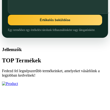
Értékelés beküldése
Egy termékhez egy értékelést tárolunk felhasználónként vagy látogatónként.
Jellemzők
TOP
Termékek
Fedezd fel legnépszerűbb termékeinket, amelyeket vásárlóink a
legjobban kedvelnek!