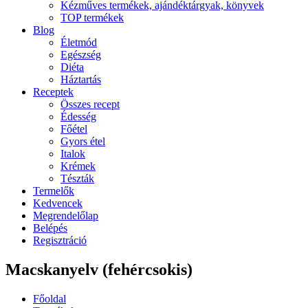
Kézműves termékek, ajándéktárgyak, könyvek
TOP termékek
Blog
Életmód
Egészség
Diéta
Háztartás
Receptek
Összes recept
Édesség
Főétel
Gyors étel
Italok
Krémek
Tészták
Termelők
Kedvencek
Megrendelőlap
Belépés
Regisztráció
Macskanyelv (fehércsokis)
Főoldal