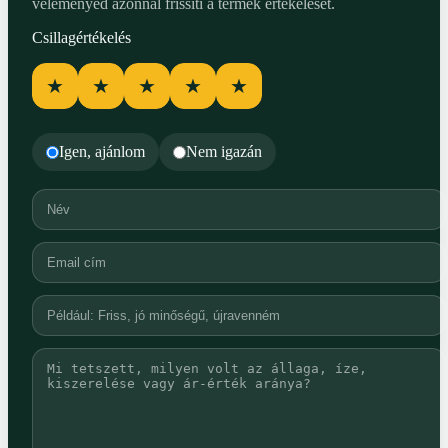
véleményed azonnal frissíti a termék értékelését.
Csillagértékelés
★
★
★
★
★
Igen, ajánlom
Nem igazán