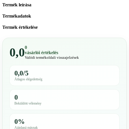
Termék leírása
Termékadatok
Termék értékelése
0
0,0
vásárlói értékelés
Valódi termékoldali visszajelzések
0,0/5
Átlagos elégedettség
0
Beküldött vélemény
0%
Ajánlaná másnak