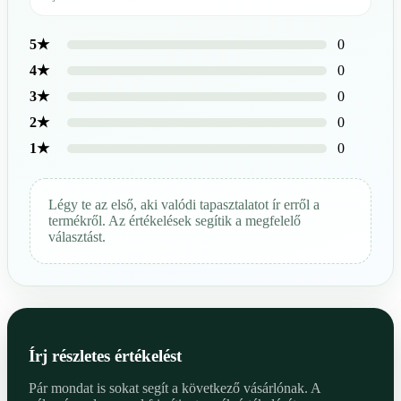
0
5★
0
4★
0
3★
0
2★
0
1★
Légy te az első, aki valódi tapasztalatot ír erről a
termékről. Az értékelések segítik a megfelelő
választást.
Írj részletes értékelést
Pár mondat is sokat segít a következő vásárlónak. A