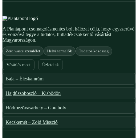
A Plantapont csomagolásmentes bolt hálózat célja, hogy egyszerűvé
és vonzóvá tegye a tudatos, hulladékcsökkentő vásárlást
Magyarországon.
Zero waste szemlélet
Helyi termelők
Tudatos közösség
Vásárlás most
Üzleteink
Baja – Éléskamrám
Hajdúszoboszló – Kisbödön
Hódmezõvásárhely – Garaboly
Kecskemét – Zöld Misszió
Székesfehérvár – Zöld Sarok