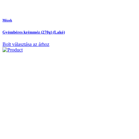
Mézek
Gyömbéres krémméz (270g) (Lakó)
Bolt választása az árhoz