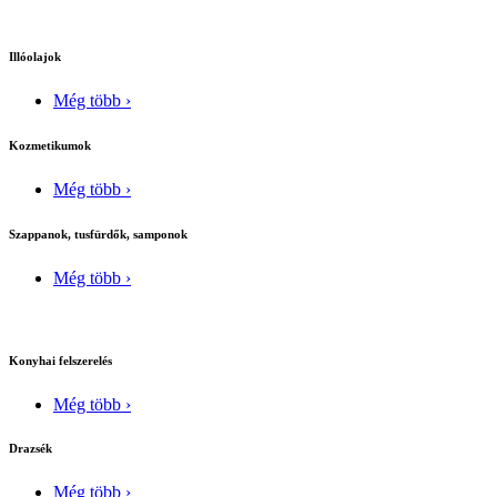
Illóolajok
Még több ›
Kozmetikumok
Még több ›
Szappanok, tusfürdők, samponok
Még több ›
Konyhai felszerelés
Még több ›
Drazsék
Még több ›