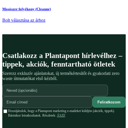
Mosószer folyékony (Cleanne)
Bolt választása az árhoz
Csatlakozz a Plantapont hírlevélhez –
tippek, akciók, fenntartható ötletek
Szerezz exkluzív ajánlatokat, új termékértesítőt és gyakorlati zero
waste útmutatókat első kézből.
Feliratkozom
Hozzájárulok, hogy a Plantapont marketing e-maileket küldjön (akciók, tippek).
Bármikor leiratkozhatok. Részletek:
ÁSZF
.