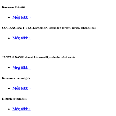
Kovászos Péksütik
Még több ›
SZARKÁSI SAJT' TEJTERMÉKEK- szabadon tartott, jersey, tehén tejből
Még több ›
TANYASI NASIK -hazai, kistermelői, szabadtartású sertés
Még több ›
Kézműves finomságok
Még több ›
Kézműves termékek
Még több ›