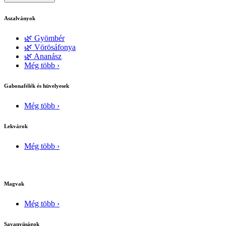
Aszalványok
🌿 Gyömbér
🌿 Vörösáfonya
🌿 Ananász
Még több ›
Gabonafélék és hüvelyesek
Még több ›
Lekvárok
Még több ›
Magvak
Még több ›
Savanyúságok