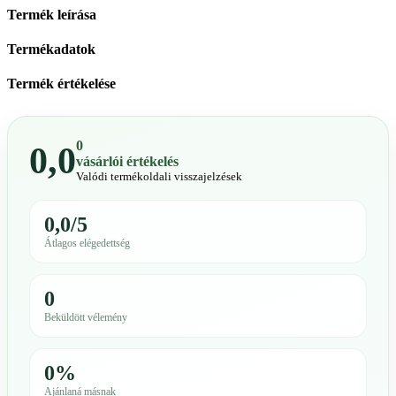
Termék leírása
Termékadatok
Termék értékelése
0
0,0
vásárlói értékelés
Valódi termékoldali visszajelzések
0,0/5
Átlagos elégedettség
0
Beküldött vélemény
0%
Ajánlaná másnak