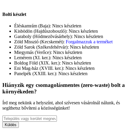
Bolti készlet
Éléskamrám (Baja):
Nincs készleten
Kisbödön (Hajdúszoboszló):
Nincs készleten
Garaboly (Hódmezõvásárhely):
Nincs készleten
Zöld Misszió (Kecskemét):
Forgalmazzuk a terméket
Zöld Sarok (Székesfehérvár):
Nincs készleten
Miegymás (Verőce):
Nincs készleten
Lemérem (XI. ker.):
Nincs készleten
Boldog Föld (XIX. ker.):
Nincs készleten
Eni Mag-ház (XVIII. ker.):
Nincs készleten
Panelpék (XXIII. ker.):
Nincs készleten
Hiányzik egy csomagolásmentes (zero-waste) bolt a
környékeden?
Írd meg nekünk a helyszínt, ahol szívesen vásárolnál nálunk, és
segíthetsz bővíteni a közösségünket!
Küldés