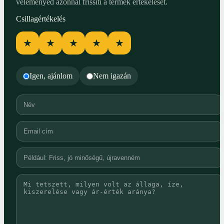
véleményed azonnal frissíti a termék értékelését.
Csillagértékelés
★
★
★
★
★
Igen, ajánlom
Nem igazán