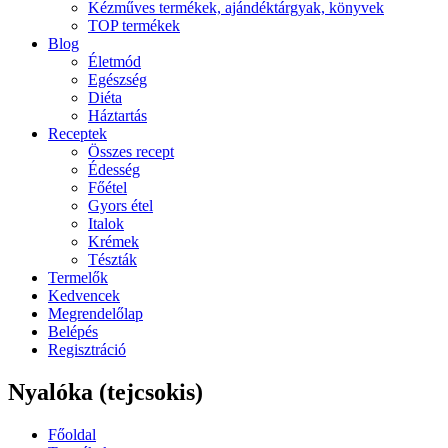
Kézműves termékek, ajándéktárgyak, könyvek
TOP termékek
Blog
Életmód
Egészség
Diéta
Háztartás
Receptek
Összes recept
Édesség
Főétel
Gyors étel
Italok
Krémek
Tészták
Termelők
Kedvencek
Megrendelőlap
Belépés
Regisztráció
Nyalóka (tejcsokis)
Főoldal