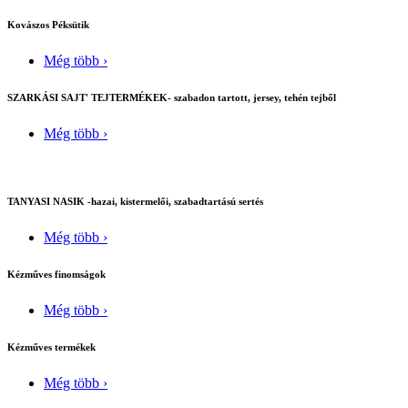
Kovászos Péksütik
Még több ›
SZARKÁSI SAJT' TEJTERMÉKEK- szabadon tartott, jersey, tehén tejből
Még több ›
TANYASI NASIK -hazai, kistermelői, szabadtartású sertés
Még több ›
Kézműves finomságok
Még több ›
Kézműves termékek
Még több ›