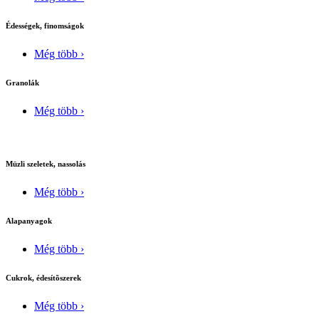
Édességek, finomságok
Még több ›
Granolák
Még több ›
Müzli szeletek, nassolás
Még több ›
Alapanyagok
Még több ›
Cukrok, édesítõszerek
Még több ›