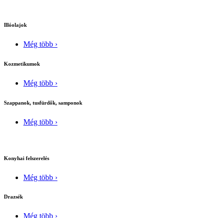
Illóolajok
Még több ›
Kozmetikumok
Még több ›
Szappanok, tusfürdők, samponok
Még több ›
Konyhai felszerelés
Még több ›
Drazsék
Még több ›