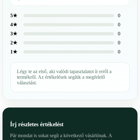
0
5★
0
4★
0
3★
0
2★
0
1★
Légy te az első, aki valódi tapasztalatot ír erről a
termékről. Az értékelések segítik a megfelelő
választást.
Írj részletes értékelést
Pár mondat is sokat segít a következő vásárlónak. A