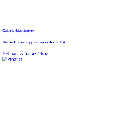
Cukrok, édesítõszerek
Dia-wellness negyedannyi édesítő 1:4
Bolt választása az árhoz