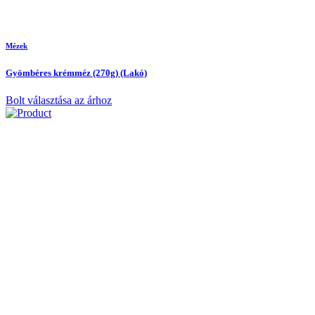
Mézek
Gyömbéres krémméz (270g) (Lakó)
Bolt választása az árhoz