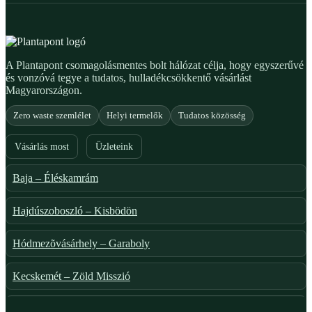
A Plantapont csomagolásmentes bolt hálózat célja, hogy egyszerűvé
és vonzóvá tegye a tudatos, hulladékcsökkentő vásárlást
Magyarországon.
Zero waste szemlélet
Helyi termelők
Tudatos közösség
Vásárlás most
Üzleteink
Baja – Éléskamrám
Hajdúszoboszló – Kisbödön
Hódmezõvásárhely – Garaboly
Kecskemét – Zöld Misszió
Székesfehérvár – Zöld Sarok