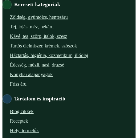
Keresett kategóriák
Verőce – Miegymás
Zöldség, gyümölcs, hentesáru
Tej, tojás, méz, pékáru
XI. ker. – Lemérem
Kávé, tea, szörp, italok, szesz
XIX. ker. – Boldog Föld
Tartós élelmiszer, krémek, szószok
Háztartás, higiénia, kozmetikum, illóolaj
XVIII. ker. – Eni Mag-ház
Édesség, müzli, nasi, drazsé
XXIII. ker. – Panelpék
Konyhai alapanyagok
Friss áru
Tartalom és inspiráció
Blog cikkek
Receptek
Helyi termelők