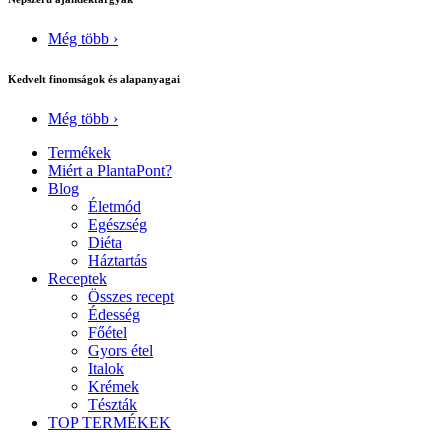
Még több ›
Kedvelt finomságok és alapanyagai
Még több ›
Termékek
Miért a PlantaPont?
Blog
Életmód
Egészség
Diéta
Háztartás
Receptek
Összes recept
Édesség
Főétel
Gyors étel
Italok
Krémek
Tészták
TOP TERMÉKEK