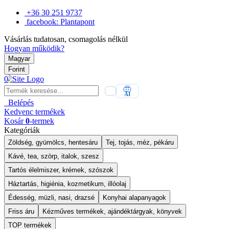
+36 30 251 9737
facebook: Plantapont
Vásárlás tudatosan, csomagolás nélkül
Hogyan működik?
Magyar
Forint
0
AI
Belépés
Kedvenc
termékek
Kosár
0
-termek
Kategóriák
Zöldség, gyümölcs, hentesáru
Tej, tojás, méz, pékáru
Kávé, tea, szörp, italok, szesz
Tartós élelmiszer, krémek, szószok
Háztartás, higiénia, kozmetikum, illóolaj
Édesség, müzli, nasi, drazsé
Konyhai alapanyagok
Friss áru
Kézműves termékek, ajándéktárgyak, könyvek
TOP termékek