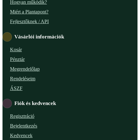
Hogyan működik?
Miért a Plantapont?
Fejlesztőknek / API
Vásárlói információk
Kosár
Pénztár
Megrendelőlap
Rendeléseim
ÁSZF
Fiók és kedvencek
Regisztráció
Bejelentkezés
Kedvencek