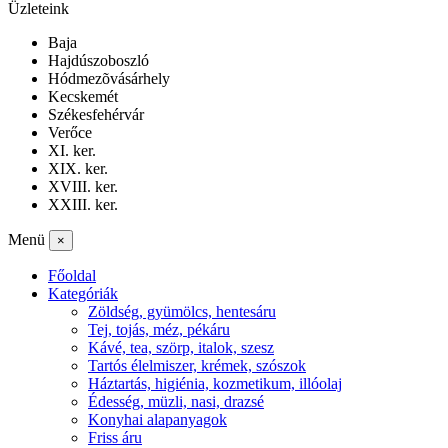
Üzleteink
Baja
Hajdúszoboszló
Hódmezõvásárhely
Kecskemét
Székesfehérvár
Verőce
XI. ker.
XIX. ker.
XVIII. ker.
XXIII. ker.
Menü
×
Főoldal
Kategóriák
Zöldség, gyümölcs, hentesáru
Tej, tojás, méz, pékáru
Kávé, tea, szörp, italok, szesz
Tartós élelmiszer, krémek, szószok
Háztartás, higiénia, kozmetikum, illóolaj
Édesség, müzli, nasi, drazsé
Konyhai alapanyagok
Friss áru