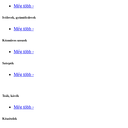
Még több ›
Ivólevek, gyümölcslevek
Még több ›
Kézmûves szeszek
Még több ›
Szörpök
Még több ›
Teák, kávék
Még több ›
Készételek