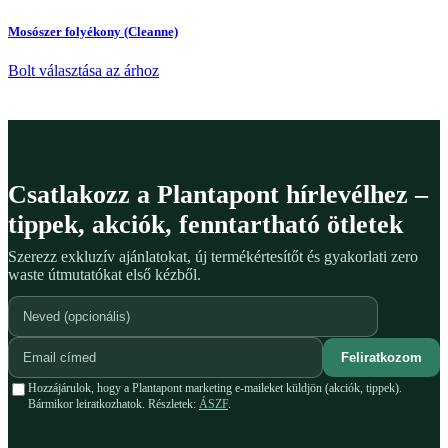
Mosószer folyékony (Cleanne)
Bolt választása az árhoz
Csatlakozz a Plantapont hírlevélhez –
tippek, akciók, fenntartható ötletek
Szerezz exkluzív ajánlatokat, új termékértesítőt és gyakorlati zero
waste útmutatókat első kézből.
Feliratkozom
Hozzájárulok, hogy a Plantapont marketing e-maileket küldjön (akciók, tippek).
Bármikor leiratkozhatok. Részletek:
ÁSZF
.