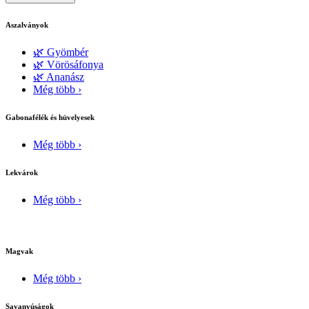
Aszalványok
🌿 Gyömbér
🌿 Vörösáfonya
🌿 Ananász
Még több ›
Gabonafélék és hüvelyesek
Még több ›
Lekvárok
Még több ›
Magvak
Még több ›
Savanyúságok