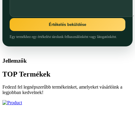
Értékelés beküldése
Egy termékhez egy értékelést tárolunk felhasználónként vagy látogatónként.
Jellemzők
TOP
Termékek
Fedezd fel legnépszerűbb termékeinket, amelyeket vásárlóink a
legjobban kedvelnek!