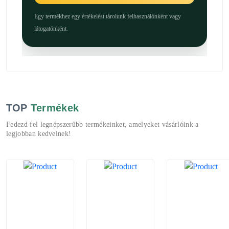
Egy termékhez egy értékelést tárolunk felhasználónként vagy
látogatónként.
TOP
Termékek
Fedezd fel legnépszerűbb termékeinket, amelyeket vásárlóink a
legjobban kedvelnek!