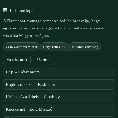
A Plantapont csomagolásmentes bolt hálózat célja, hogy
egyszerűvé és vonzóvá tegye a tudatos, hulladékcsökkentő
vásárlást Magyarországon.
Zero waste szemlélet
Helyi termelők
Tudatos közösség
Vásárlás most
Üzleteink
Baja – Éléskamrám
Hajdúszoboszló – Kisbödön
Hódmezõvásárhely – Garaboly
Kecskemét – Zöld Misszió