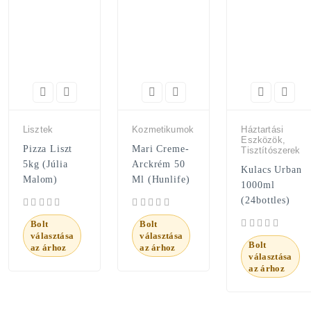
Lisztek
Kozmetikumok
Háztartási
Eszközök,
Pizza Liszt
Mari Creme-
Tisztítószerek
5kg (Júlia
Arckrém 50
Kulacs Urban
Malom)
Ml (Hunlife)
1000ml
(24bottles)
Bolt
Bolt
választása
választása
Bolt
az árhoz
az árhoz
választása
az árhoz