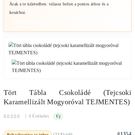
Árak a te üzletedben: válassz boltot a pontos árhoz és a
kosárhoz.
Üzletek megnyitása
Tört Tábla Csokoládé (tejcsoki
Karamellizált Mogyoróval TEJMENTES)
|
0 Értékelés
Új
#1354
Bolt választása az árhoz
(23 Ft-tól)