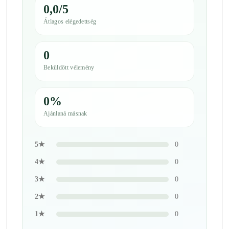
0,0/5
Átlagos elégedettség
0
Beküldött vélemény
0%
Ajánlaná másnak
5★
0
4★
0
3★
0
2★
0
1★
0