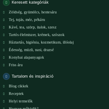
Keresett kategóriák
Székesfehérvár – Zöld Sarok
Zöldség, gyümölcs, hentesáru
Verőce – Miegymás
Tej, tojás, méz, pékáru
XI. ker. – Lemérem
Kávé, tea, szörp, italok, szesz
Tartós élelmiszer, krémek, szószok
XIX. ker. – Boldog Föld
Háztartás, higiénia, kozmetikum, illóolaj
XVIII. ker. – Eni Mag-ház
Édesség, müzli, nasi, drazsé
Konyhai alapanyagok
XXIII. ker. – Panelpék
Friss áru
Tartalom és inspiráció
Blog cikkek
Receptek
Helyi termelők
Hogyan működik?