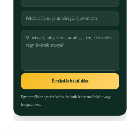
Értékelés beküldése
Egy termékhez egy értékelést tárolunk felhasználónként vagy
látogatónként.