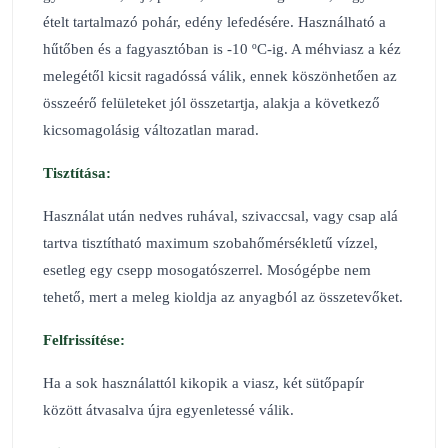
ételt tartalmazó pohár, edény lefedésére. Használható a
hűtőben és a fagyasztóban is -10 ºC-ig. A méhviasz a kéz
melegétől kicsit ragadóssá válik, ennek köszönhetően az
összeérő felületeket jól összetartja, alakja a következő
kicsomagolásig változatlan marad.
Tisztítása:
Használat után nedves ruhával, szivaccsal, vagy csap alá
tartva tisztítható maximum szobahőmérsékletű vízzel,
esetleg egy csepp mosogatószerrel. Mosógépbe nem
tehető, mert a meleg kioldja az anyagból az összetevőket.
Felfrissítése:
Ha a sok használattól kikopik a viasz, két sütőpapír
között átvasalva újra egyenletessé válik.