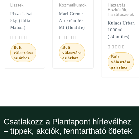
Lisztek
Kozmetikumok
Háztartási
Eszközök,
Pizza Liszt
Mari Creme-
Tisztítószerek
5kg (Júlia
Arckrém 50
Kulacs Urban
Malom)
Ml (Hunlife)
1000ml
(24bottles)
Bolt
Bolt
választása
választása
Bolt
az árhoz
az árhoz
választása
az árhoz
Csatlakozz a Plantapont hírlevélhez
– tippek, akciók, fenntartható ötletek