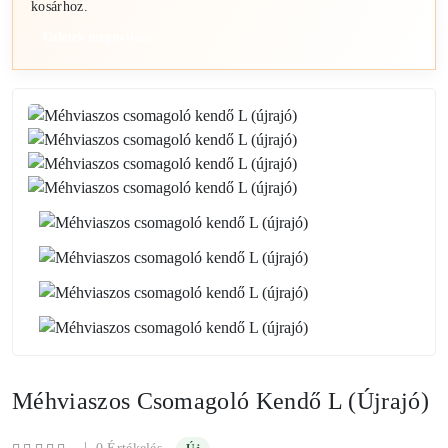
kosárhoz.
Üzletek megnyitása
Méhviaszos Csomagoló Kendő L (újrajó)
|