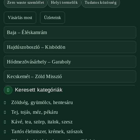
Zero waste szemlélet
Helyi termelők
Tudatos közösség
Vásárlás most
Üzleteink
Baja – Éléskamrám
Hajdúszoboszló – Kisbödön
Hódmezõvásárhely – Garaboly
Kecskemét – Zöld Misszió
Keresett kategóriák
Székesfehérvár – Zöld Sarok
Zöldség, gyümölcs, hentesáru
Verőce – Miegymás
Tej, tojás, méz, pékáru
XI. ker. – Lemérem
Kávé, tea, szörp, italok, szesz
Tartós élelmiszer, krémek, szószok
XIX. ker. – Boldog Föld