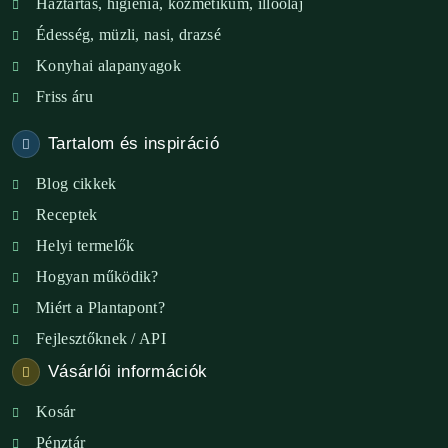
Háztartás, higiénia, kozmetikum, illóolaj
XVIII. ker. – Eni Mag-ház
Édesség, müzli, nasi, drazsé
Konyhai alapanyagok
XXIII. ker. – Panelpék
Friss áru
Tartalom és inspiráció
Blog cikkek
Receptek
Helyi termelők
Hogyan működik?
Miért a Plantapont?
Fejlesztőknek / API
Vásárlói információk
Kosár
Pénztár