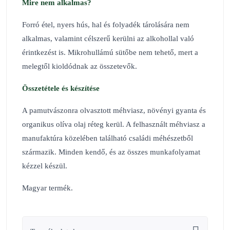
Mire nem alkalmas?
Forró étel, nyers hús, hal és folyadék tárolására nem
alkalmas, valamint célszerű kerülni az alkohollal való
érintkezést is. Mikrohullámú sütőbe nem tehető, mert a
melegtől kioldódnak az összetevők.
Összetétele és ké
sz
í
t
é
se
A pamutvászonra olvasztott méhviasz, növényi gyanta és
organikus olíva olaj réteg kerül. A felhasznált méhviasz a
manufaktúra közelében található családi méhészetből
származik. Minden kendő, és az összes munkafolyamat
kézzel készül.
Magyar termék.