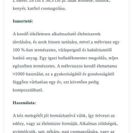
L méret: 28 cm x 36,5 cm pl. tálak lefedése, sütőtök,
kenyér, karfiol csomagolása.
Ismertető:
A kendő tökéletesen alkalmazható élelmiszerek
tárolására, és azok frissen tartására, mivel a méhviasz egy
100 %-ban természetes, vízlepergető és baktériumölő
hatású anyag. Egy igazi hulladékmentes megoldás, teljes
egészében természetes. A méhviaszos kendő élettartama
≈1000 használat, ez a gyakoriságától és gondosságától
függően várhatóan egy év, ezt követően pedig
komposztálható.
Használata:
A kéz melegétől jól formázhatóvá válik, így felveszi az
edény, vagy az élelmiszer formáját. Alkalmas zöldségek,
gyümölcsök, sajt, pékáru, nasi csomagolására, vagy az