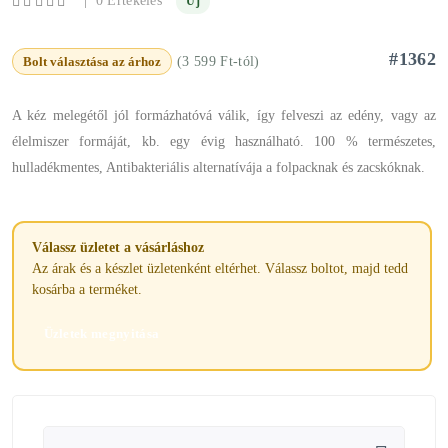
0 Értékelés
Új
#1362
Bolt választása az árhoz
(3 599 Ft-tól)
A kéz melegétől jól formázhatóvá válik, így felveszi az edény, vagy az
élelmiszer formáját, kb. egy évig használható. 100 % természetes,
hulladékmentes, Antibakteriális alternatívája a folpacknak és zacskóknak.
Válassz üzletet a vásárláshoz
Az árak és a készlet üzletenként eltérhet. Válassz boltot, majd tedd
kosárba a terméket.
Üzletek megnyitása