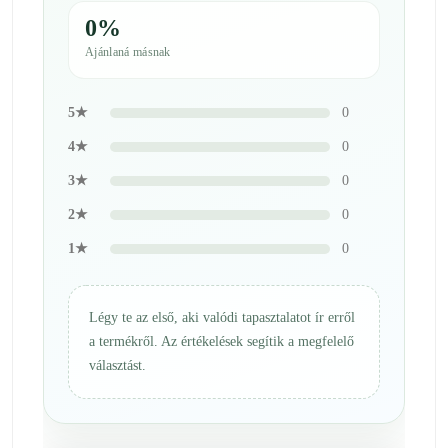
0%
Ajánlaná másnak
5★
0
4★
0
3★
0
2★
0
1★
0
Légy te az első, aki valódi tapasztalatot ír erről
a termékről. Az értékelések segítik a megfelelő
választást.