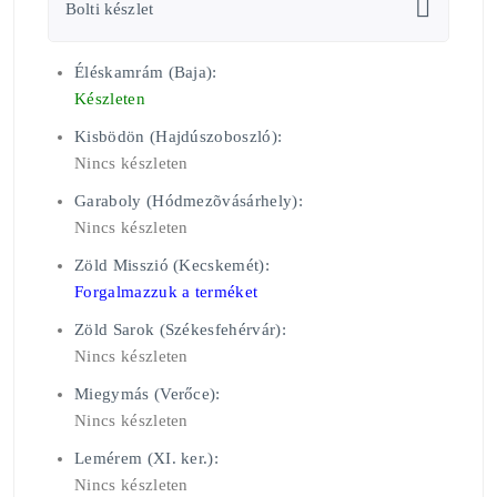
Bolti készlet
Éléskamrám (Baja):
Készleten
Kisbödön (Hajdúszoboszló):
Nincs készleten
Garaboly (Hódmezõvásárhely):
Nincs készleten
Zöld Misszió (Kecskemét):
Forgalmazzuk a terméket
Zöld Sarok (Székesfehérvár):
Nincs készleten
Miegymás (Verőce):
Nincs készleten
Lemérem (XI. ker.):
Nincs készleten