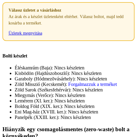
Válassz üzletet a vásárláshoz
Az árak és a készlet üzletenként eltérhet. Válassz boltot, majd tedd
kosárba a terméket.
Üzletek megnyitása
Bolti készlet
Éléskamrám (Baja):
Nincs készleten
Kisbödön (Hajdúszoboszló):
Nincs készleten
Garaboly (Hódmezõvásárhely):
Nincs készleten
Zöld Misszió (Kecskemét):
Forgalmazzuk a terméket
Zöld Sarok (Székesfehérvár):
Nincs készleten
Miegymás (Verőce):
Nincs készleten
Lemérem (XI. ker.):
Nincs készleten
Boldog Föld (XIX. ker.):
Nincs készleten
Eni Mag-ház (XVIII. ker.):
Nincs készleten
Panelpék (XXIII. ker.):
Nincs készleten
Hiányzik egy csomagolásmentes (zero-waste) bolt a
környékeden?