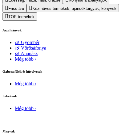
Édesség, müzli, nasi, drazsé
Konyhai alapanyagok
Friss áru
Kézműves termékek, ajándéktárgyak, könyvek
TOP termékek
Aszalványok
🌿 Gyömbér
🌿 Vörösáfonya
🌿 Ananász
Még több ›
Gabonafélék és hüvelyesek
Még több ›
Lekvárok
Még több ›
Magvak