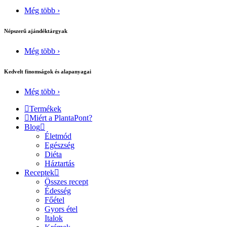
Még több ›
Népszerű ajándéktárgyak
Még több ›
Kedvelt finomságok és alapanyagai
Még több ›
Termékek
Miért a PlantaPont?
Blog
Életmód
Egészség
Diéta
Háztartás
Receptek
Összes recept
Édesség
Főétel
Gyors étel
Italok