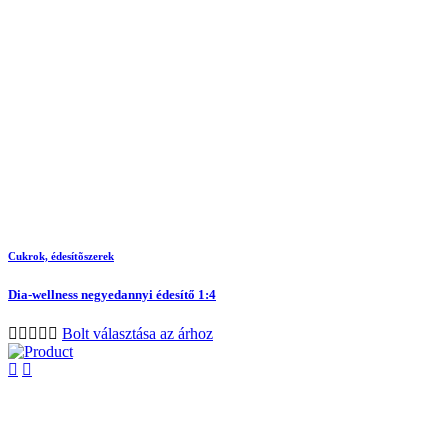
Cukrok, édesítõszerek
Dia-wellness negyedannyi édesítő 1:4
Bolt választása az árhoz