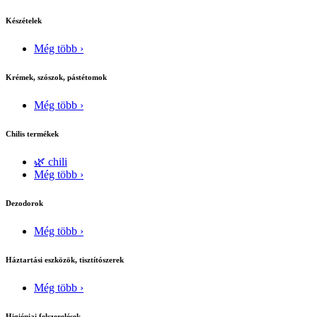
Készételek
Még több ›
Krémek, szószok, pástétomok
Még több ›
Chilis termékek
🌿 chili
Még több ›
Dezodorok
Még több ›
Háztartási eszközök, tisztítószerek
Még több ›
Higiéniai felszerelések