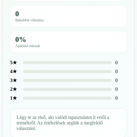
0
Beküldött vélemény
0%
Ajánlaná másnak
0
5★
0
4★
0
3★
0
2★
0
1★
Légy te az első, aki valódi tapasztalatot ír erről a
termékről. Az értékelések segítik a megfelelő
választást.