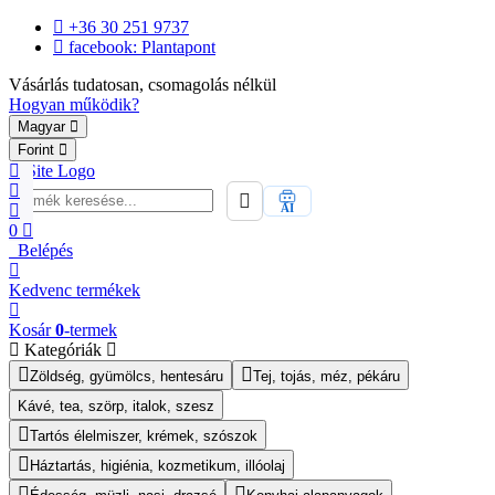
+36 30 251 9737
facebook: Plantapont
Vásárlás tudatosan, csomagolás nélkül
Hogyan működik?
Magyar
Forint
AI
0
Belépés
Kedvenc
termékek
Kosár
0
-termek
Kategóriák
Zöldség, gyümölcs, hentesáru
Tej, tojás, méz, pékáru
Kávé, tea, szörp, italok, szesz
Tartós élelmiszer, krémek, szószok
Háztartás, higiénia, kozmetikum, illóolaj