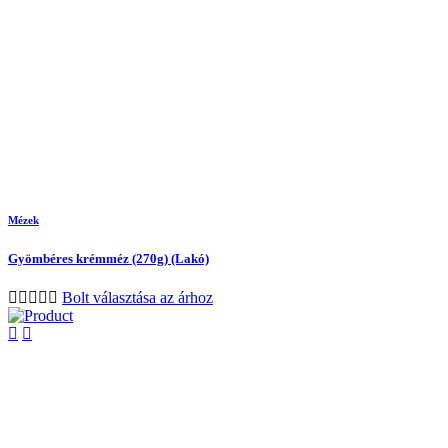
Mézek
Gyömbéres krémméz (270g) (Lakó)
Bolt választása az árhoz