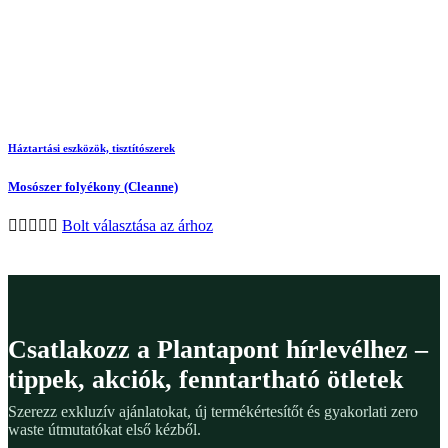
Háztartási eszközök, tisztítószerek
Mosószer folyékony (Cleanne)
Bolt választása az árhoz
Csatlakozz a Plantapont hírlevélhez –
tippek, akciók, fenntartható ötletek
Szerezz exkluzív ajánlatokat, új termékértesítőt és gyakorlati zero
waste útmutatókat első kézből.