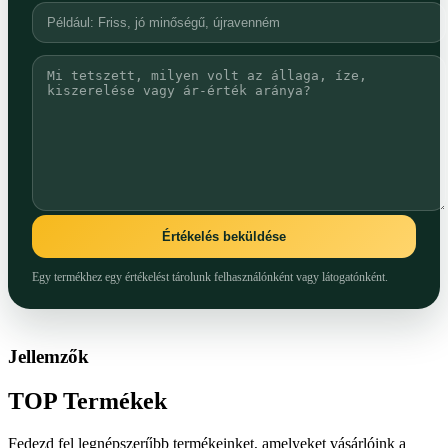
Értékelés beküldése
Egy termékhez egy értékelést tárolunk felhasználónként vagy látogatónként.
Jellemzők
TOP
Termékek
Fedezd fel legnépszerűbb termékeinket, amelyeket vásárlóink a