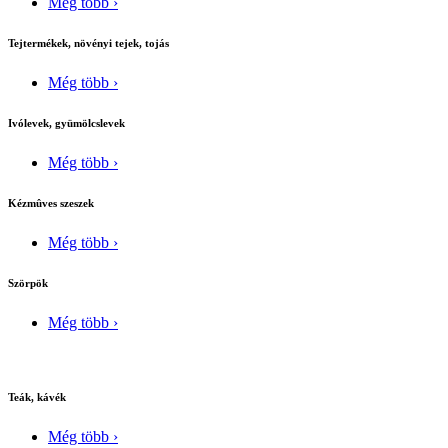
Még több ›
Tejtermékek, növényi tejek, tojás
Még több ›
Ivólevek, gyümölcslevek
Még több ›
Kézmûves szeszek
Még több ›
Szörpök
Még több ›
Teák, kávék
Még több ›