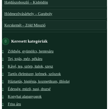
Hajdúszoboszló – Kisbödön
Hódmezõvásárhely – Garaboly
Kecskemét – Zöld Misszió
Székesfehérvár – Zöld Sarok
Keresett kategóriák
Verőce – Miegymás
Zöldség, gyümölcs, hentesáru
Tej, tojás, méz, pékáru
XI. ker. – Lemérem
Kávé, tea, szörp, italok, szesz
XIX. ker. – Boldog Föld
Tartós élelmiszer, krémek, szószok
Háztartás, higiénia, kozmetikum, illóolaj
XVIII. ker. – Eni Mag-ház
Édesség, müzli, nasi, drazsé
XXIII. ker. – Panelpék
Konyhai alapanyagok
Friss áru