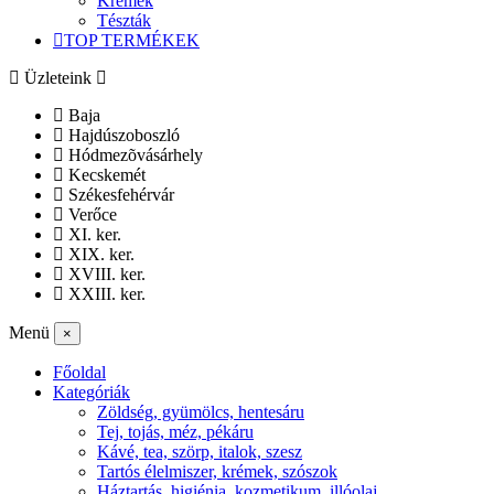
Krémek
Tészták
TOP TERMÉKEK
Üzleteink
Baja
Hajdúszoboszló
Hódmezõvásárhely
Kecskemét
Székesfehérvár
Verőce
XI. ker.
XIX. ker.
XVIII. ker.
XXIII. ker.
Menü
×
Főoldal
Kategóriák
Zöldség, gyümölcs, hentesáru
Tej, tojás, méz, pékáru
Kávé, tea, szörp, italok, szesz
Tartós élelmiszer, krémek, szószok
Háztartás, higiénia, kozmetikum, illóolaj