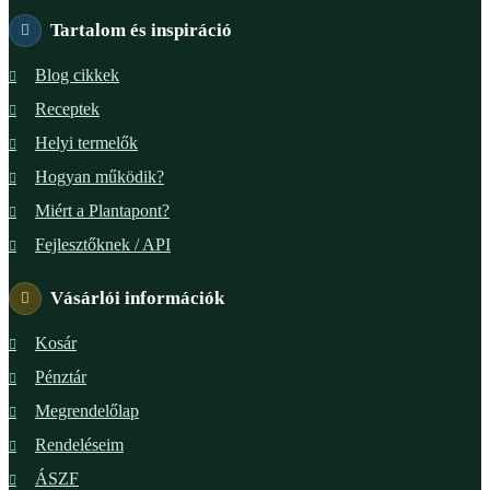
Tartalom és inspiráció
Blog cikkek
Receptek
Helyi termelők
Hogyan működik?
Miért a Plantapont?
Fejlesztőknek / API
Vásárlói információk
Kosár
Pénztár
Megrendelőlap
Rendeléseim
ÁSZF