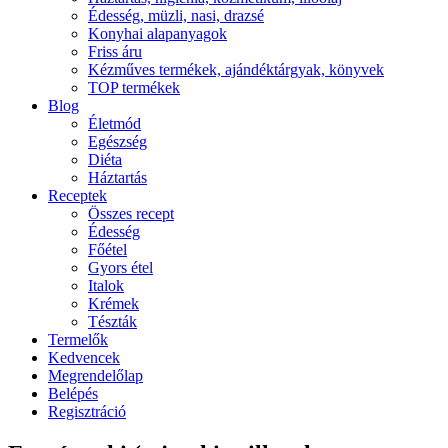
Édesség, müzli, nasi, drazsé
Konyhai alapanyagok
Friss áru
Kézműves termékek, ajándéktárgyak, könyvek
TOP termékek
Blog
Életmód
Egészség
Diéta
Háztartás
Receptek
Összes recept
Édesség
Főétel
Gyors étel
Italok
Krémek
Tészták
Termelők
Kedvencek
Megrendelőlap
Belépés
Regisztráció