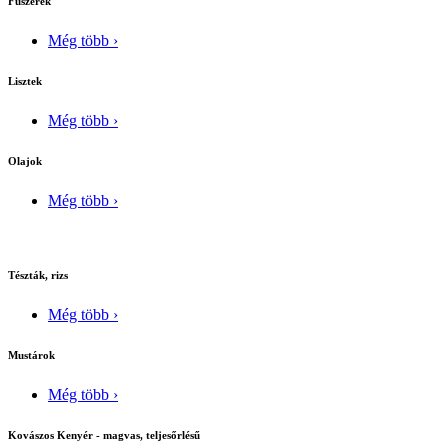
Fûszerek
Még több ›
Lisztek
Még több ›
Olajok
Még több ›
Tészták, rizs
Még több ›
Mustárok
Még több ›
Kovászos Kenyér - magvas, teljesőrlésű