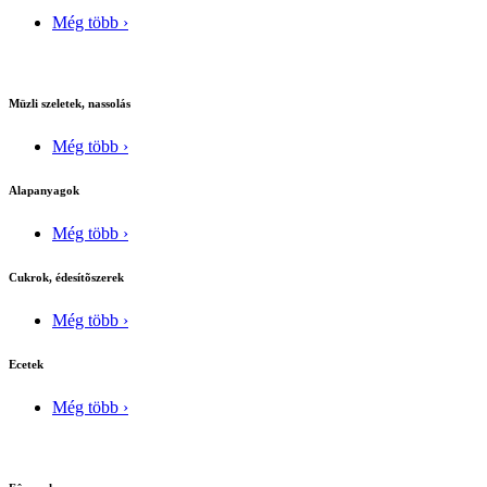
Még több ›
Müzli szeletek, nassolás
Még több ›
Alapanyagok
Még több ›
Cukrok, édesítõszerek
Még több ›
Ecetek
Még több ›