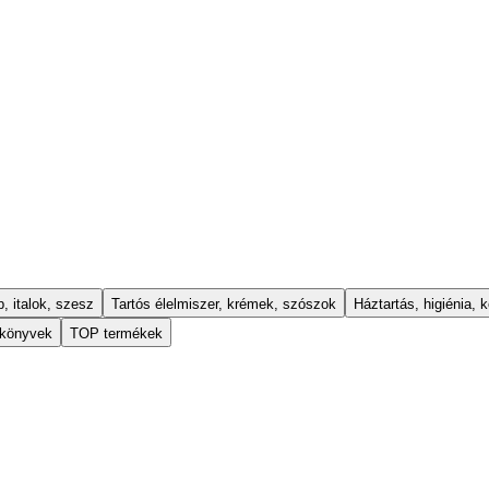
, italok, szesz
Tartós élelmiszer, krémek, szószok
Háztartás, higiénia, k
 könyvek
TOP termékek