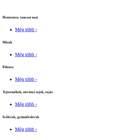
Hentesáru, tanyasi nasi
Még több ›
Mézek
Még több ›
Pékáru
Még több ›
Tejtermékek, növényi tejek, tojás
Még több ›
Ivólevek, gyümölcslevek
Még több ›