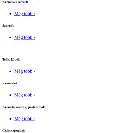
Kézmûves szeszek
Még több ›
Szörpök
Még több ›
Teák, kávék
Még több ›
Készételek
Még több ›
Krémek, szószok, pástétomok
Még több ›
Chilis termékek