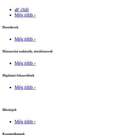
🌿 chili
Még több ›
Dezodorok
Még több ›
Háztartási eszközök, tisztítószerek
Még több ›
Higiéniai felszerelések
Még több ›
Illóolajok
Még több ›
Kozmetikumok