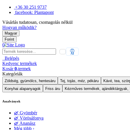
+36 30 251 9737
facebook: Plantapont
Vásárlás tudatosan, csomagolás nélkül
Hogyan működik?
Magyar
Forint
0
AI
Belépés
Kedvenc
termékek
Kosár
0
-termek
Kategóriák
Zöldség, gyümölcs, hentesáru
Tej, tojás, méz, pékáru
Kávé, tea, szörp
Konyhai alapanyagok
Friss áru
Kézműves termékek, ajándéktárgyak,
Aszalványok
🌿 Gyömbér
🌿 Vörösáfonya
🌿 Ananász
Még több ›