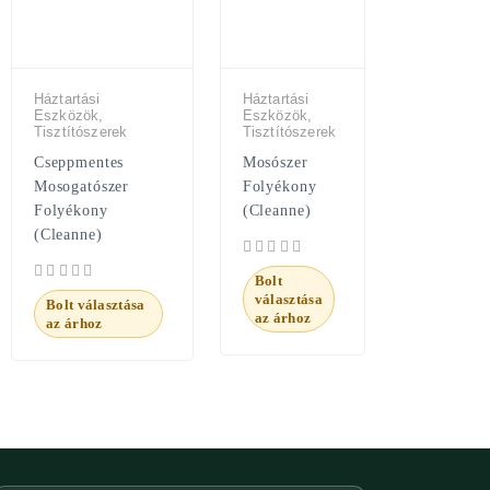
Háztartási
Háztartási
Eszközök,
Eszközök,
Tisztítószerek
Tisztítószerek
Cseppmentes
Mosószer
Mosogatószer
Folyékony
Folyékony
(Cleanne)
(Cleanne)
Bolt
választása
Bolt választása
az árhoz
az árhoz