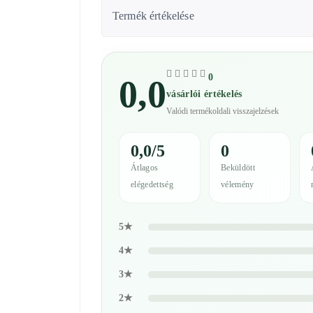
Termék értékelése
0
0,0
vásárlói értékelés
Valódi termékoldali visszajelzések
0,0/5
0
Átlagos
Beküldött
elégedettség
vélemény
5★
4★
3★
2★