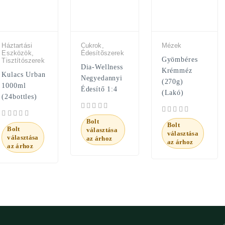
Háztartási
Cukrok,
Mézek
Eszközök,
Édesítõszerek
Gyömbéres
Tisztítószerek
Dia-Wellness
Krémméz
Kulacs Urban
Negyedannyi
(270g)
1000ml
Édesítő 1:4
(Lakó)
(24bottles)
Bolt
Bolt
Bolt
választása
választása
választása
az árhoz
az árhoz
az árhoz