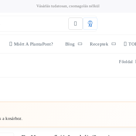
Vásárlás tudatosan, csomagolás nélkül
AI
Miért A PlantaPont?
Blog
Receptek
TO
Főoldal
s a kosárhoz.