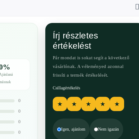
Írj részletes
értékelést
Pár mondat is sokat segít a következő
0%
vásárlónak. A véleményed azonnal
Ajánlaná
frissíti a termék értékelését.
másnak
Csillagértékelés
0
★
★
★
★
★
0
0
Igen, ajánlom
Nem igazán
0