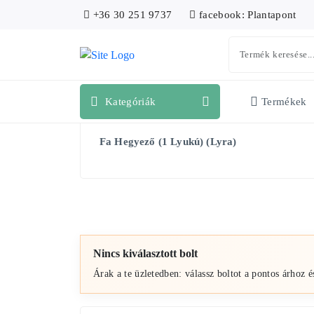
+36 30 251 9737
facebook: Plantapont
Kategóriák
Termékek
Fa Hegyező (1 Lyukú) (Lyra)
Nincs kiválasztott bolt
Árak a te üzletedben: válassz boltot a pontos árhoz é