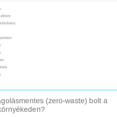
n
zleten
készleten
szleten
n
n
ten
eten
n
golásmentes (zero-waste) bolt a
környékeden?