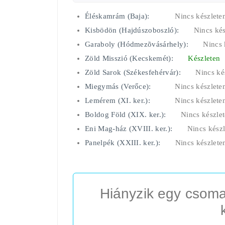
Éléskamrám (Baja):
Nincs készlete
Kisbödön (Hajdúszoboszló):
Nincs kés
Garaboly (Hódmezõvásárhely):
Nincs 
Zöld Misszió (Kecskemét):
Készleten
Zöld Sarok (Székesfehérvár):
Nincs ké
Miegymás (Verőce):
Nincs készlete
Lemérem (XI. ker.):
Nincs készlete
Boldog Föld (XIX. ker.):
Nincs készle
Eni Mag-ház (XVIII. ker.):
Nincs készl
Panelpék (XXIII. ker.):
Nincs készlete
Hiányzik egy csoma