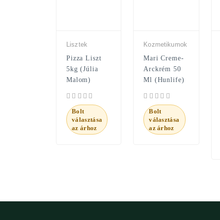
Lisztek
Kozmetikumok
Pizza Liszt
Mari Creme-
5kg (Júlia
Arckrém 50
Malom)
Ml (Hunlife)
Bolt
Bolt
választása
választása
az árhoz
az árhoz