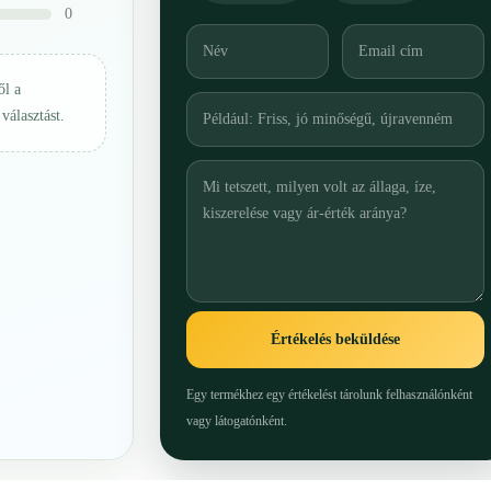
0
ől a
választást.
Értékelés beküldése
Egy termékhez egy értékelést tárolunk felhasználónként
vagy látogatónként.