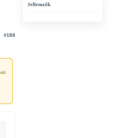
Jellemzők
#180
tedd