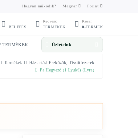
Hogyan működik?
Magyar
Forint
Kedvenc
Kosár
BELÉPÉS
TERMÉKEK
0
-TERMEK
P TERMÉKEK
Üzleteink
Termékek
Háztartási Eszközök, Tisztítószerek
Fa Hegyező (1 Lyukú) (Lyra)
Üzletek megnyitása