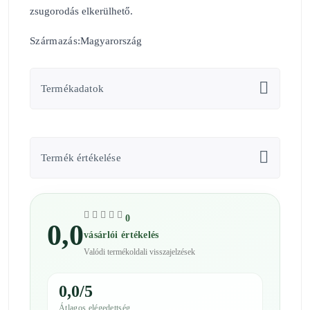
zsugorodás elkerülhető.
Származás
:Magyarország
Termékadatok
Termék értékelése
0
0,0
vásárlói értékelés
Valódi termékoldali visszajelzések
0,0/5
Átlagos elégedettség