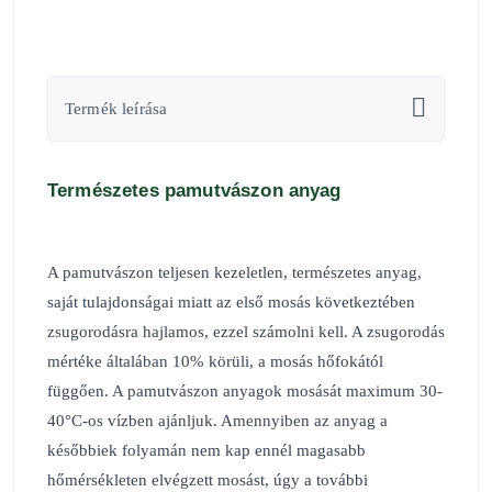
Termék leírása
Természetes pamutvászon anyag
A pamutvászon teljesen kezeletlen, természetes anyag,
saját tulajdonságai miatt az első mosás következtében
zsugorodásra hajlamos, ezzel számolni kell. A zsugorodás
mértéke általában 10% körüli, a mosás hőfokától
függően. A pamutvászon anyagok mosását maximum 30-
40°C-os vízben ajánljuk. Amennyiben az anyag a
későbbiek folyamán nem kap ennél magasabb
hőmérsékleten elvégzett mosást, úgy a további