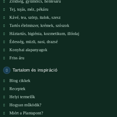
Zöldség, gyümölcs, hentesáru
Verőce – Miegymás
Tej, tojás, méz, pékáru
XI. ker. – Lemérem
Kávé, tea, szörp, italok, szesz
Tartós élelmiszer, krémek, szószok
XIX. ker. – Boldog Föld
Háztartás, higiénia, kozmetikum, illóolaj
XVIII. ker. – Eni Mag-ház
Édesség, müzli, nasi, drazsé
Konyhai alapanyagok
XXIII. ker. – Panelpék
Friss áru
Tartalom és inspiráció
Blog cikkek
Receptek
Helyi termelők
Hogyan működik?
Miért a Plantapont?