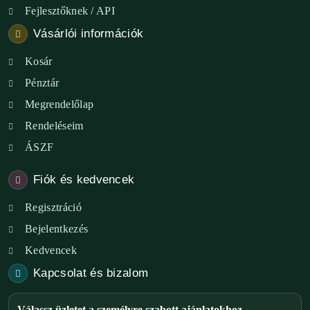
Fejlesztőknek / API
Vásárlói információk
Kosár
Pénztár
Megrendelőlap
Rendeléseim
ÁSZF
Fiók és kedvencek
Regisztráció
Bejelentkezés
Kedvencek
Kapcsolat és bizalom
Válassz üzletet a személyre szabott ajánlatokhoz