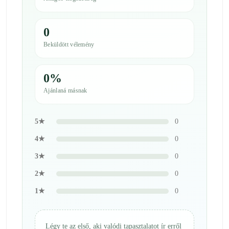
0
Beküldött vélemény
0%
Ajánlaná másnak
5★
0
4★
0
3★
0
2★
0
1★
0
Légy te az első, aki valódi tapasztalatot ír erről