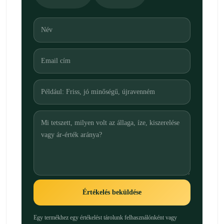
Értékelés beküldése
Egy termékhez egy értékelést tárolunk felhasználónként vagy