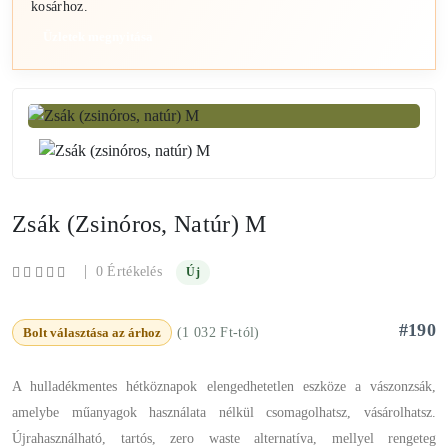
kosárhoz.
Üzletek megnyitása
Zsák (zsinóros, Natúr) M
|
0 Értékelés
Új
#190
Bolt választása az árhoz
(1 032 Ft-tól)
A hulladékmentes hétköznapok elengedhetetlen eszköze a vászonzsák,
amelybe műanyagok használata nélkül csomagolhatsz, vásárolhatsz.
Újrahasználható, tartós, zero waste alternatíva, mellyel rengeteg