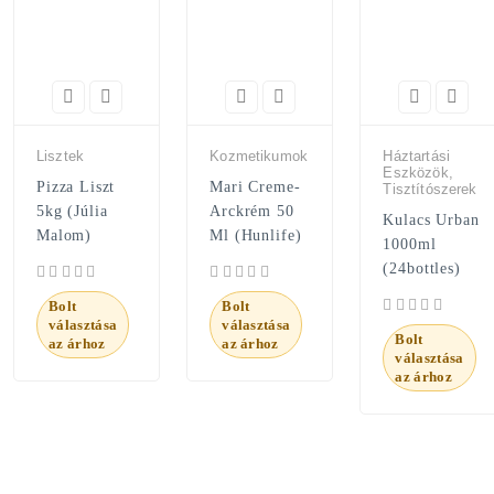
Lisztek
Kozmetikumok
Háztartási
Eszközök,
Pizza Liszt
Mari Creme-
Tisztítószerek
5kg (Júlia
Arckrém 50
Kulacs Urban
Malom)
Ml (Hunlife)
1000ml
(24bottles)
Bolt
Bolt
választása
választása
Bolt
az árhoz
az árhoz
választása
az árhoz