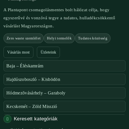
A Plantapont csomagolásmentes bolt hálózat célja, hogy
egyszerűvé és vonzóvá tegye a tudatos, hulladékcsökkentő
vásárlást Magyarországon.
Zero waste szemlélet
Helyi termelők
Tudatos közösség
Vásárlás most
Üzleteink
Baja – Éléskamrám
Hajdúszoboszló – Kisbödön
Hódmezõvásárhely – Garaboly
Kecskemét – Zöld Misszió
Keresett kategóriák
Székesfehérvár – Zöld Sarok