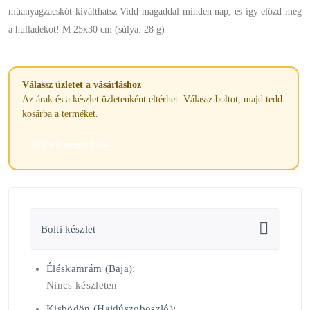
műanyagzacskót kiválthatsz Vidd magaddal minden nap, és így előzd meg
a hulladékot! M 25x30 cm (súlya: 28 g)
Válassz üzletet a vásárláshoz
Az árak és a készlet üzletenként eltérhet. Válassz boltot, majd tedd
kosárba a terméket.
Üzletek megnyitása
Bolti készlet
Éléskamrám (Baja):
Nincs készleten
Kisbödön (Hajdúszoboszló):