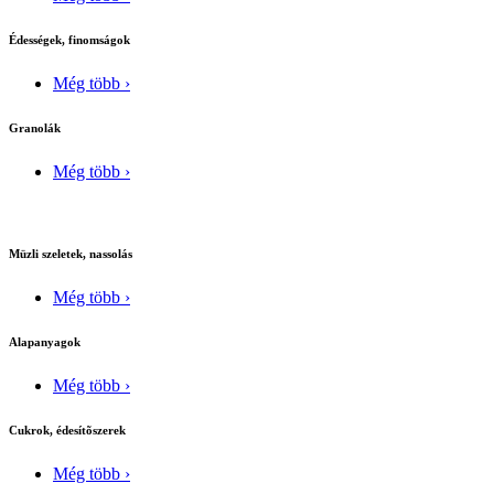
Édességek, finomságok
Még több ›
Granolák
Még több ›
Müzli szeletek, nassolás
Még több ›
Alapanyagok
Még több ›
Cukrok, édesítõszerek
Még több ›