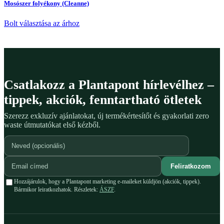
Mosószer folyékony (Cleanne)
Bolt választása az árhoz
Csatlakozz a Plantapont hírlevélhez –
tippek, akciók, fenntartható ötletek
Szerezz exkluzív ajánlatokat, új termékértesítőt és gyakorlati zero
waste útmutatókat első kézből.
Feliratkozom
Hozzájárulok, hogy a Plantapont marketing e-maileket küldjön (akciók, tippek).
Bármikor leiratkozhatok. Részletek:
ÁSZF
.