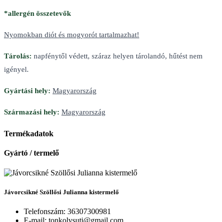
*allergén összetevők
Nyomokban diót és mogyorót tartalmazhat!
Tárolás:
napfénytől védett, száraz helyen tárolandó, hűtést nem
igényel.
Gyártási hely:
Magyarország
Származási hely:
Magyarország
Termékadatok
Gyártó / termelő
Jávorcsikné Szöllősi Julianna kistermelő
Telefonszám:
36307300981
E-mail:
tonkolysuti@gmail.com