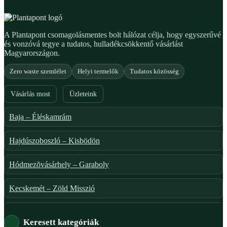
A Plantapont csomagolásmentes bolt hálózat célja, hogy egyszerűvé
és vonzóvá tegye a tudatos, hulladékcsökkentő vásárlást
Magyarországon.
Zero waste szemlélet
Helyi termelők
Tudatos közösség
Vásárlás most
Üzleteink
Baja – Éléskamrám
Hajdúszoboszló – Kisbödön
Hódmezõvásárhely – Garaboly
Kecskemét – Zöld Misszió
Székesfehérvár – Zöld Sarok
Keresett kategóriák