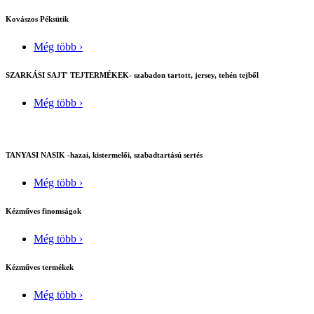
Kovászos Péksütik
Még több ›
SZARKÁSI SAJT' TEJTERMÉKEK- szabadon tartott, jersey, tehén tejből
Még több ›
TANYASI NASIK -hazai, kistermelői, szabadtartású sertés
Még több ›
Kézműves finomságok
Még több ›
Kézműves termékek
Még több ›