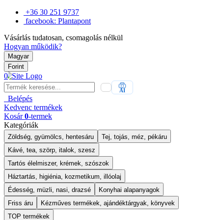
+36 30 251 9737
facebook: Plantapont
Vásárlás tudatosan, csomagolás nélkül
Hogyan működik?
Magyar
Forint
0
AI
Belépés
Kedvenc
termékek
Kosár
0
-termek
Kategóriák
Zöldség, gyümölcs, hentesáru
Tej, tojás, méz, pékáru
Kávé, tea, szörp, italok, szesz
Tartós élelmiszer, krémek, szószok
Háztartás, higiénia, kozmetikum, illóolaj
Édesség, müzli, nasi, drazsé
Konyhai alapanyagok
Friss áru
Kézműves termékek, ajándéktárgyak, könyvek
TOP termékek