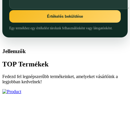
Értékelés beküldése
Egy termékhez egy értékelést tárolunk felhasználónként vagy látogatónként.
Jellemzők
TOP
Termékek
Fedezd fel legnépszerűbb termékeinket, amelyeket vásárlóink a
legjobban kedvelnek!