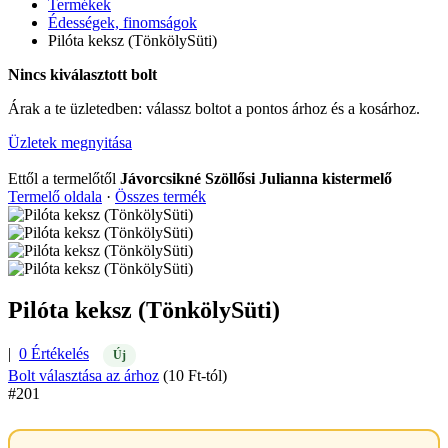
Termékek
Édességek, finomságok
Pilóta keksz (TönkölySüti)
Nincs kiválasztott bolt
Árak a te üzletedben: válassz boltot a pontos árhoz és a kosárhoz.
Üzletek megnyitása
Ettől a termelőtől
Jávorcsikné Szöllősi Julianna kistermelő
Termelő oldala
·
Összes termék
Pilóta keksz (TönkölySüti)
|
0 Értékelés
Új
Bolt választása az árhoz
(10 Ft-tól)
#201