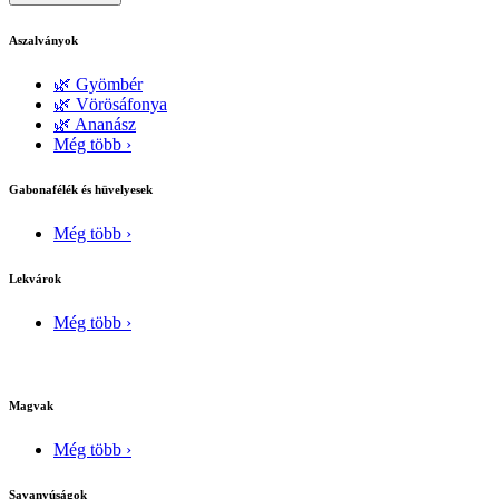
Aszalványok
🌿 Gyömbér
🌿 Vörösáfonya
🌿 Ananász
Még több ›
Gabonafélék és hüvelyesek
Még több ›
Lekvárok
Még több ›
Magvak
Még több ›
Savanyúságok