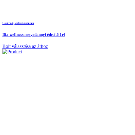
Cukrok, édesítõszerek
Dia-wellness negyedannyi édesítő 1:4
Bolt választása az árhoz