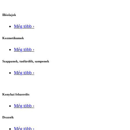
Illóolajok
Még több ›
Kozmetikumok
Még több ›
Szappanok, tusfürdők, samponok
Még több ›
Konyhai felszerelés
Még több ›
Drazsék
Még több ›