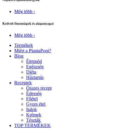
Még több ›
Kedvelt finomságok és alapanyagai
Még több ›
Termékek
Miért a PlantaPont?
Blog
Életmód
Egészség
Diéta
Háztartás
Receptek
Összes recept
Édesség
Főétel
Gyors étel
Italok
Krémek
Tészták
TOP TERMÉKEK