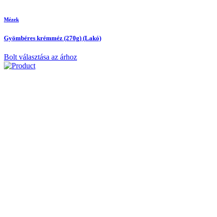
Mézek
Gyömbéres krémméz (270g) (Lakó)
Bolt választása az árhoz