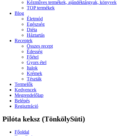
Kézműves termékek, ajándéktárgyak, könyvek
TOP termékek
Blog
Életmód
Egészség
Diéta
Háztartás
Receptek
Összes recept
Édesség
Főétel
Gyors étel
Italok
Krémek
Tészták
Termelők
Kedvencek
Megrendelőlap
Belépés
Regisztráció
Pilóta keksz (TönkölySüti)
Főoldal