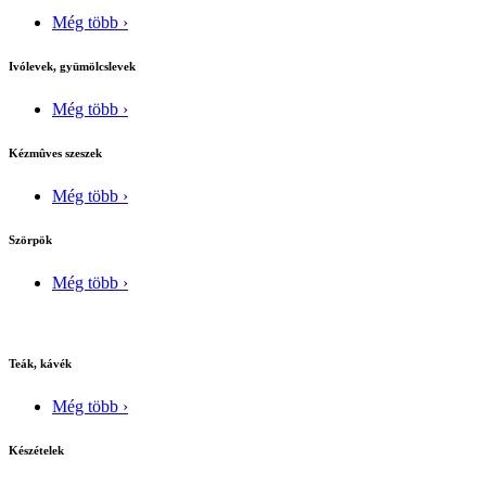
Még több ›
Ivólevek, gyümölcslevek
Még több ›
Kézmûves szeszek
Még több ›
Szörpök
Még több ›
Teák, kávék
Még több ›
Készételek