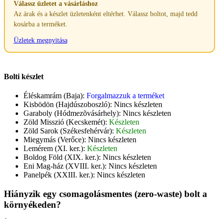
Válassz üzletet a vásárláshoz
Az árak és a készlet üzletenként eltérhet. Válassz boltot, majd tedd
kosárba a terméket.
Üzletek megnyitása
Bolti készlet
Éléskamrám (Baja):
Forgalmazzuk a terméket
Kisbödön (Hajdúszoboszló):
Nincs készleten
Garaboly (Hódmezõvásárhely):
Nincs készleten
Zöld Misszió (Kecskemét):
Készleten
Zöld Sarok (Székesfehérvár):
Készleten
Miegymás (Verőce):
Nincs készleten
Lemérem (XI. ker.):
Készleten
Boldog Föld (XIX. ker.):
Nincs készleten
Eni Mag-ház (XVIII. ker.):
Nincs készleten
Panelpék (XXIII. ker.):
Nincs készleten
Hiányzik egy csomagolásmentes (zero-waste) bolt a
környékeden?