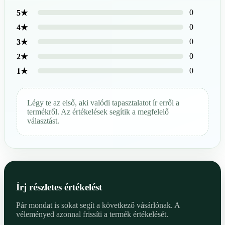
0
5★
0
4★
0
3★
0
2★
0
1★
Légy te az első, aki valódi tapasztalatot ír erről a
termékről. Az értékelések segítik a megfelelő
választást.
Írj részletes értékelést
Pár mondat is sokat segít a következő vásárlónak. A
véleményed azonnal frissíti a termék értékelését.