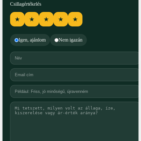
Csillagértékelés
★
★
★
★
★
Igen, ajánlom
Nem igazán