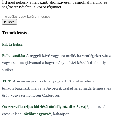
Írd meg nekünk a helyszínt, ahol szívesen vásárolnál nálunk, és
segíthetsz bővíteni a közösségünket!
Küldés
Termék leírása
Pilóta keksz
Felhasználás:
A reggeli kávé vagy tea mellé, ha vendégeket vársz
vagy csak megkívántad a hagyományos házi készítésű tönköly
sütiket.
TIPP
: A sütemények fő alapanyaga a 100% teljesőrlésű
tönkölybúzaliszt, melyet a Jávorcsik család saját maga termeszt és
őröl, vegyszermentesen Gádoroson.
Összetevők: teljes kiőrlésű tönkölybúzaliszt*
,
vaj*
, cukor, só,
étcsokoládé,
törökmogyoró*
, kakaópor