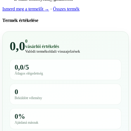
Ismerd meg a termelőt →
·
Összes termék
Termék értékelése
0
0,0
vásárlói értékelés
Valódi termékoldali visszajelzések
0,0/5
Átlagos elégedettség
0
Beküldött vélemény
0%
Ajánlaná másnak