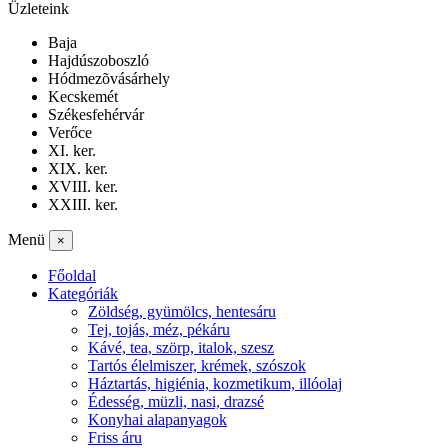
Üzleteink
Baja
Hajdúszoboszló
Hódmezõvásárhely
Kecskemét
Székesfehérvár
Verőce
XI. ker.
XIX. ker.
XVIII. ker.
XXIII. ker.
Menü
×
Főoldal
Kategóriák
Zöldség, gyümölcs, hentesáru
Tej, tojás, méz, pékáru
Kávé, tea, szörp, italok, szesz
Tartós élelmiszer, krémek, szószok
Háztartás, higiénia, kozmetikum, illóolaj
Édesség, müzli, nasi, drazsé
Konyhai alapanyagok
Friss áru